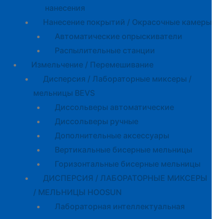
нанесения
Нанесение покрытий / Окрасочные камеры
Автоматические опрыскиватели
Распылительные станции
Измельчение / Перемешивание
Дисперсия / Лабораторные миксеры /
мельницы BEVS
Диссольверы автоматические
Диссольверы ручные
Дополнительные аксессуары
Вертикальные бисерные мельницы
Горизонтальные бисерные мельницы
ДИСПЕРСИЯ / ЛАБОРАТОРНЫЕ МИКСЕРЫ
/ МЕЛЬНИЦЫ HOOSUN
Лабораторная интеллектуальная