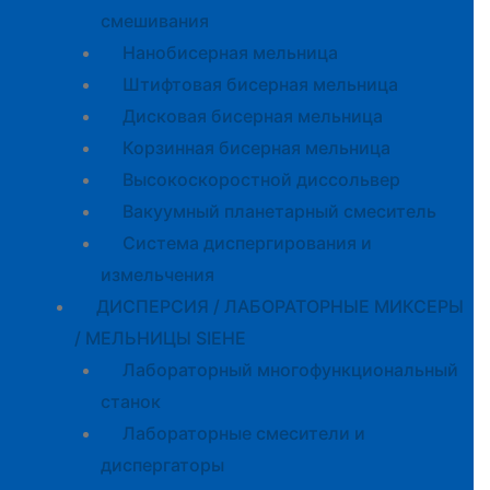
смешивания
Нанобисерная мельница
Штифтовая бисерная мельница
Дисковая бисерная мельница
Корзинная бисерная мельница
Высокоскоростной диссольвер
Вакуумный планетарный смеситель
Система диспергирования и
измельчения
ДИСПЕРСИЯ / ЛАБОРАТОРНЫЕ МИКСЕРЫ
/ МЕЛЬНИЦЫ SIEHE
Лабораторный многофункциональный
станок
Лабораторные смесители и
диспергаторы