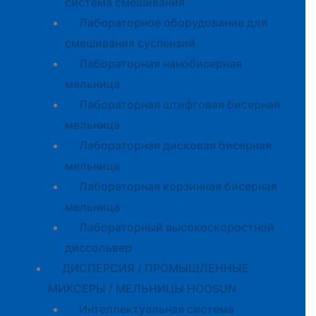
система смешивания
Лабораторное оборудование для
смешивания суспензий
Лабораторная нанобисерная
мельница
Лабораторная штифтовая бисерная
мельница
Лабораторная дисковая бисерная
мельница
Лабораторная корзинная бисерная
мельница
Лабораторный высокоскоростной
диссольвер
ДИСПЕРСИЯ / ПРОМЫШЛЕННЫЕ
МИКСЕРЫ / МЕЛЬНИЦЫ HOOSUN
Интеллектуальная система