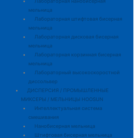
Лабораторная нанобисерная
мельница
Лабораторная штифтовая бисерная
мельница
Лабораторная дисковая бисерная
мельница
Лабораторная корзинная бисерная
мельница
Лабораторный высокоскоростной
диссольвер
ДИСПЕРСИЯ / ПРОМЫШЛЕННЫЕ
МИКСЕРЫ / МЕЛЬНИЦЫ HOOSUN
Интеллектуальная система
смешивания
Нанобисерная мельница
Штифтовая бисерная мельница