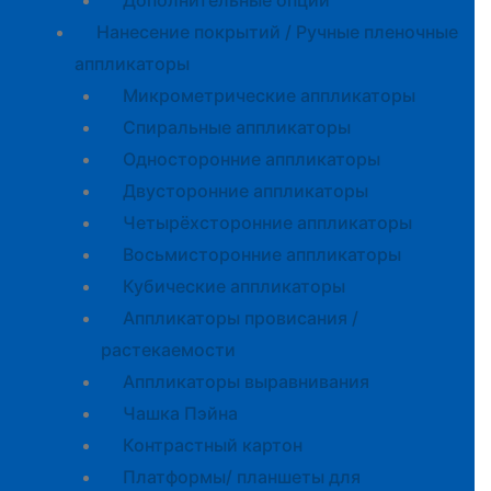
Дополнительные опции
Нанесение покрытий / Ручные пленочные
аппликаторы
Микрометрические аппликаторы
Спиральные аппликаторы
Односторонние аппликаторы
Двусторонние аппликаторы
Четырёхсторонние аппликаторы
Восьмисторонние аппликаторы
Кубические аппликаторы
Аппликаторы провисания /
растекаемости
Аппликаторы выравнивания
Чашка Пэйна
Контрастный картон
Платформы/ планшеты для