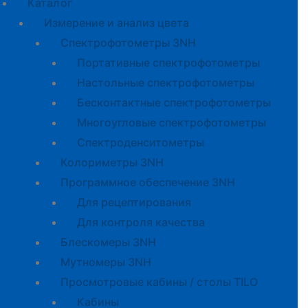
Каталог
Измерение и анализ цвета
Спектрофотометры 3NH
Портативные спектрофотометры
Настольные спектрофотометры
Бесконтактные спектрофотометры
Многоугловые спектрофотометры
Спектроденситометры
Колориметры 3NH
Программное обеспечение 3NH
Для рецептирования
Для контроля качества
Блескомеры 3NH
Мутномеры 3NH
Просмотровые кабины / столы TILO
Кабины