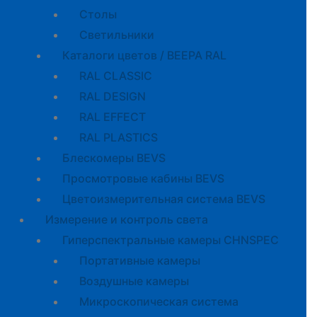
Cтолы
Светильники
Каталоги цветов / BEEPA RAL
RAL CLASSIC
RAL DESIGN
RAL EFFECT
RAL PLASTICS
Блескомеры BEVS
Просмотровые кабины BEVS
Цветоизмерительная система BEVS
Измерение и контроль света
Гиперспектральные камеры CHNSPEC
Портативные камеры
Воздушные камеры
Микроскопическая система