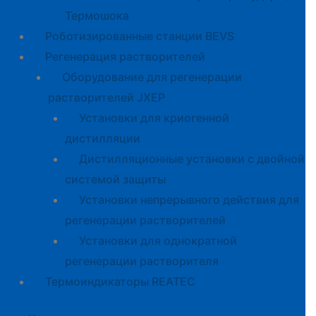
Термошока
Роботизированные станции BEVS
Регенерация растворителей
Оборудование для регенерации
растворителей JXEP
Установки для криогенной
дистилляции
Дистилляционные установки с двойной
системой защиты
Установки непрерывного действия для
регенерации растворителей
Установки для однократной
регенерации растворителя
Термоиндикаторы REATEC