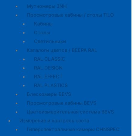
Мутномеры 3NH
Просмотровые кабины / столы TILO
Кабины
Cтолы
Светильники
Каталоги цветов / BEEPA RAL
RAL CLASSIC
RAL DESIGN
RAL EFFECT
RAL PLASTICS
Блескомеры BEVS
Просмотровые кабины BEVS
Цветоизмерительная система BEVS
Измерение и контроль света
Гиперспектральные камеры CHNSPEC