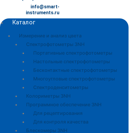
info@smart-
instruments.ru
Каталог
Измерение и анализ цвета
Спектрофотометры 3NH
Портативные спектрофотометры
Настольные спектрофотометры
Бесконтактные спектрофотометры
Многоугловые спектрофотометры
Спектроденситометры
Колориметры 3NH
Программное обеспечение 3NH
Для рецептирования
Для контроля качества
Блескомеры 3NH