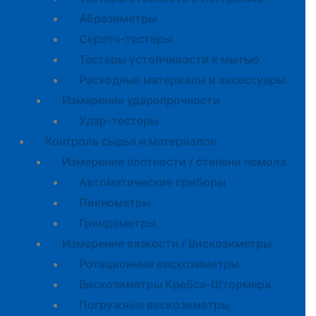
Абразиметры
Скретч-тестеры
Тестеры устойчивости к мытью
Расходные материалы и аксессуары
Измерение ударопрочности
Удар-тестеры
Контроль сырья и материалов
Измерение плотности / степени помола
Автоматические приборы
Пикнометры
Гриндометры
Измерение вязкости / Вискозиметры
Ротационные вискозиметры
Вискозиметры Кребса-Штормера
Погружные вискозиметры