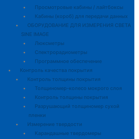
Просмотровые кабины / лайтбоксы
Кабины (короб) для передачи данных
ОБОРУДОВАНИЕ ДЛЯ ИЗМЕРЕНИЯ СВЕТА
SINE IMAGE
Люксметры
Спектрорадиометры
Программное обеспечение
Контроль качества покрытия
Контроль толщины покрытия
Толщиномер-колесо мокрого слоя
Контроль толщины покрытия
Разрушающий толщиномер сухой
пленки
Измерение твердости
Карандашные твердомеры