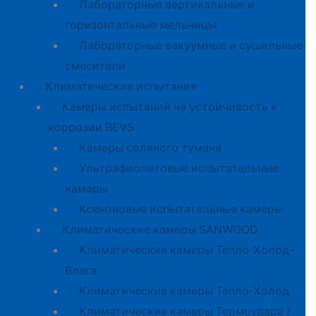
Лабораторные вертикальные и
горизонтальные мельницы
Лабораторные вакуумные и сушильные
смесители
Климатические испытания
Камеры испытаний на устойчивость к
коррозии BEVS
Камеры соляного тумана
Ультрафиолетовые испытательные
камеры
Ксеноновые испытательные камеры
Климатические камеры SANWOOD
Климатические камеры Тепло-Холод-
Влага
Климатические камеры Тепло-Холод
Климатические камеры Термоудара /