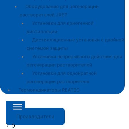
Оборудование для регенерации
растворителей JXEP
Установки для криогенной
дистилляции
Дистилляционные установки с двойной
системой защиты
Установки непрерывного действия для
регенерации растворителей
Установки для однократной
регенерации растворителя
Термоиндикаторы REATEC
Производители
О