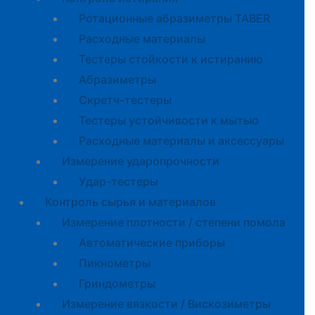
Ротационные абразиметры TABER
Расходные материалы
Тестеры стойкости к истиранию
Абразиметры
Скретч-тестеры
Тестеры устойчивости к мытью
Расходные материалы и аксессуары
Измерение ударопрочности
Удар-тестеры
Контроль сырья и материалов
Измерение плотности / степени помола
Автоматические приборы
Пикнометры
Гриндометры
Измерение вязкости / Вискозиметры