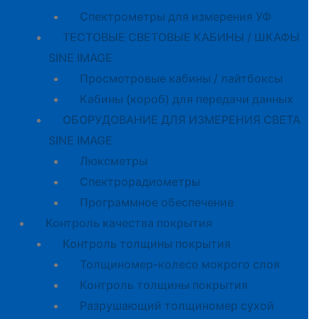
Спектрометры для измерения УФ
ТЕСТОВЫЕ СВЕТОВЫЕ КАБИНЫ / ШКАФЫ
SINE IMAGE
Просмотровые кабины / лайтбоксы
Кабины (короб) для передачи данных
ОБОРУДОВАНИЕ ДЛЯ ИЗМЕРЕНИЯ СВЕТА
SINE IMAGE
Люксметры
Спектрорадиометры
Программное обеспечение
Контроль качества покрытия
Контроль толщины покрытия
Толщиномер-колесо мокрого слоя
Контроль толщины покрытия
Разрушающий толщиномер сухой