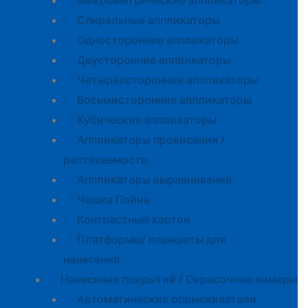
Микрометрические аппликаторы
Спиральные аппликаторы
Односторонние аппликаторы
Двусторонние аппликаторы
Четырёхсторонние аппликаторы
Восьмисторонние аппликаторы
Кубические аппликаторы
Аппликаторы провисания /
растекаемости
Аппликаторы выравнивания
Чашка Пэйна
Контрастный картон
Платформы/ планшеты для
нанесения
Нанесение покрытий / Окрасочные камеры
Автоматические опрыскиватели