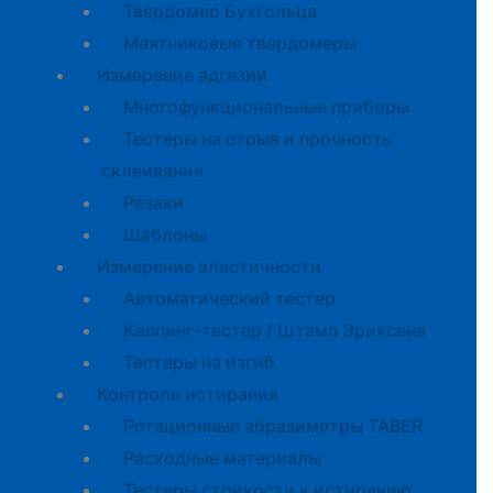
Твердомер Бухгольца
Маятниковые твердомеры
Измерение адгезии
Многофункциональные приборы
Тестеры на отрыв и прочность
склеивания
Резаки
Шаблоны
Измерение эластичности
Автоматический тестер
Каппинг-тестер / Штамп Эриксена
Тестеры на изгиб
Контроль истирания
Ротационные абразиметры TABER
Расходные материалы
Тестеры стойкости к истиранию