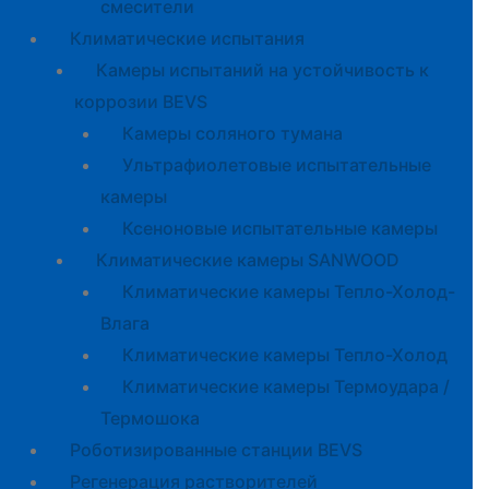
смесители
Климатические испытания
Камеры испытаний на устойчивость к
коррозии BEVS
Камеры соляного тумана
Ультрафиолетовые испытательные
камеры
Ксеноновые испытательные камеры
Климатические камеры SANWOOD
Климатические камеры Тепло-Холод-
Влага
Климатические камеры Тепло-Холод
Климатические камеры Термоудара /
Термошока
Роботизированные станции BEVS
Регенерация растворителей