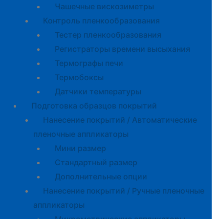
Чашечные вискозиметры
Контроль пленкообразования
Тестер пленкообразования
Регистраторы времени высыхания
Термографы печи
Термобоксы
Датчики температуры
Подготовка образцов покрытий
Нанесение покрытий / Автоматические
пленочные аппликаторы
Мини размер
Стандартный размер
Дополнительные опции
Нанесение покрытий / Ручные пленочные
аппликаторы