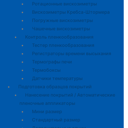
Ротационные вискозиметры
Вискозиметры Кребса-Штормера
Погружные вискозиметры
Чашечные вискозиметры
Контроль пленкообразования
Тестер пленкообразования
Регистраторы времени высыхания
Термографы печи
Термобоксы
Датчики температуры
Подготовка образцов покрытий
Нанесение покрытий / Автоматические
пленочные аппликаторы
Мини размер
Стандартный размер