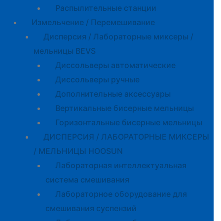
Распылительные станции
Измельчение / Перемешивание
Дисперсия / Лабораторные миксеры /
мельницы BEVS
Диссольверы автоматические
Диссольверы ручные
Дополнительные аксессуары
Вертикальные бисерные мельницы
Горизонтальные бисерные мельницы
ДИСПЕРСИЯ / ЛАБОРАТОРНЫЕ МИКСЕРЫ
/ МЕЛЬНИЦЫ HOOSUN
Лабораторная интеллектуальная
система смешивания
Лабораторное оборудование для
смешивания суспензий