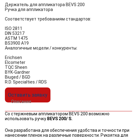
Держатель для аппликатора BEVS 200
Ручка для аппликатора
Соответствует требованиям стандартов:
ISO 2811
DIN 53217
ASTM 1475
BS3900 A19
Аналогичные модели / конкуренты:
Erichsen
Elcometer
TQC Sheen
BYK-Gardner
Biuged / BGD
R.D. Specialties / RDS
Оставить заявку
Описание
Со стержневым аппликатором BEVS 200 возможно
использовать ручку
BEVS 200/ S.
Она разработана для обеспечения удобства и точности при
нанесении пленок на различные поверхности. Рукоятка для