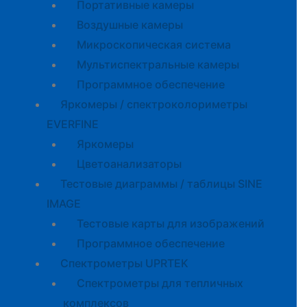
Портативные камеры
Воздушные камеры
Микроскопическая система
Мультиспектральные камеры
Программное обеспечение
Яркомеры / спектроколориметры
EVERFINE
Яркомеры
Цветоанализаторы
Тестовые диаграммы / таблицы SINE
IMAGE
Тестовые карты для изображений
Программное обеспечение
Спектрометры UPRTEK
Спектрометры для тепличных
комплексов