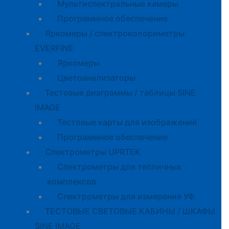
Мультиспектральные камеры
Программное обеспечение
Яркомеры / спектроколориметры
EVERFINE
Яркомеры
Цветоанализаторы
Тестовые диаграммы / таблицы SINE
IMAGE
Тестовые карты для изображений
Программное обеспечение
Спектрометры UPRTEK
Спектрометры для тепличных
комплексов
Спектрометры для измерения УФ
ТЕСТОВЫЕ СВЕТОВЫЕ КАБИНЫ / ШКАФЫ
SINE IMAGE