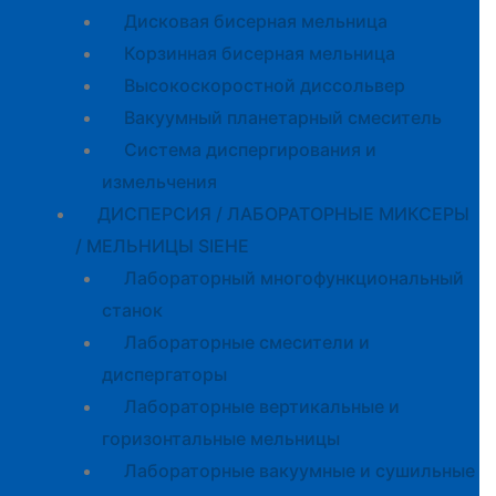
Дисковая бисерная мельница
Корзинная бисерная мельница
Высокоскоростной диссольвер
Вакуумный планетарный смеситель
Система диспергирования и
измельчения
ДИСПЕРСИЯ / ЛАБОРАТОРНЫЕ МИКСЕРЫ
/ МЕЛЬНИЦЫ SIEHE
Лабораторный многофункциональный
станок
Лабораторные смесители и
диспергаторы
Лабораторные вертикальные и
горизонтальные мельницы
Лабораторные вакуумные и сушильные