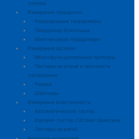
пленки
Измерение твердости
Карандашные твердомеры
Твердомер Бухгольца
Маятниковые твердомеры
Измерение адгезии
Многофункциональные приборы
Тестеры на отрыв и прочность
склеивания
Резаки
Шаблоны
Измерение эластичности
Автоматический тестер
Каппинг-тестер / Штамп Эриксена
Тестеры на изгиб
Контроль истирания