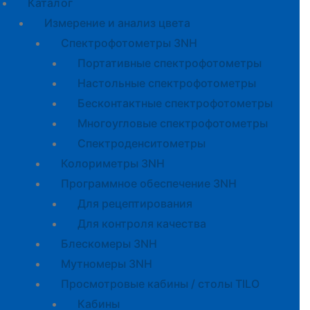
Каталог
Измерение и анализ цвета
Спектрофотометры 3NH
Портативные спектрофотометры
Настольные спектрофотометры
Бесконтактные спектрофотометры
Многоугловые спектрофотометры
Спектроденситометры
Колориметры 3NH
Программное обеспечение 3NH
Для рецептирования
Для контроля качества
Блескомеры 3NH
Мутномеры 3NH
Просмотровые кабины / столы TILO
Кабины