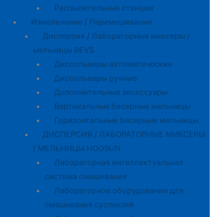
Распылительные станции
Измельчение / Перемешивание
Дисперсия / Лабораторные миксеры /
мельницы BEVS
Диссольверы автоматические
Диссольверы ручные
Дополнительные аксессуары
Вертикальные бисерные мельницы
Горизонтальные бисерные мельницы
ДИСПЕРСИЯ / ЛАБОРАТОРНЫЕ МИКСЕРЫ
/ МЕЛЬНИЦЫ HOOSUN
Лабораторная интеллектуальная
система смешивания
Лабораторное оборудование для
смешивания суспензий