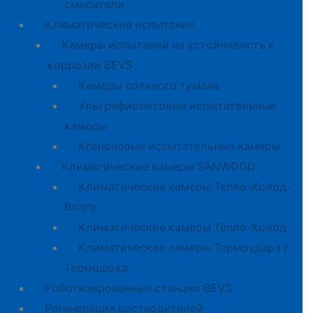
смесители
Климатические испытания
Камеры испытаний на устойчивость к
коррозии BEVS
Камеры соляного тумана
Ультрафиолетовые испытательные
камеры
Ксеноновые испытательные камеры
Климатические камеры SANWOOD
Климатические камеры Тепло-Холод-
Влага
Климатические камеры Тепло-Холод
Климатические камеры Термоудара /
Термошока
Роботизированные станции BEVS
Регенерация растворителей