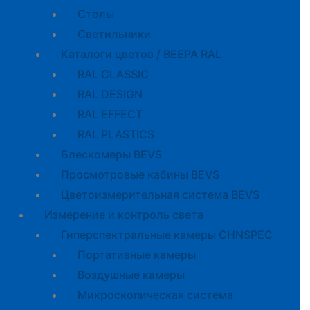
Cтолы
Светильники
Каталоги цветов / BEEPA RAL
RAL CLASSIC
RAL DESIGN
RAL EFFECT
RAL PLASTICS
Блескомеры BEVS
Просмотровые кабины BEVS
Цветоизмерительная система BEVS
Измерение и контроль света
Гиперспектральные камеры CHNSPEC
Портативные камеры
Воздушные камеры
Микроскопическая система