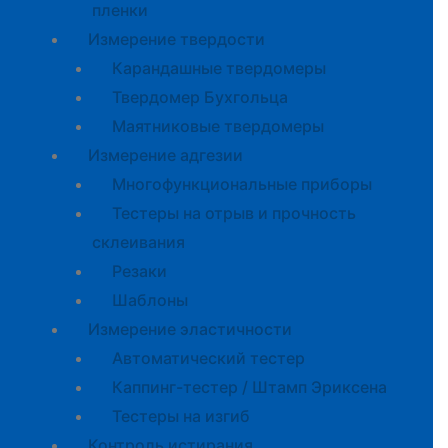
пленки
Измерение твердости
Карандашные твердомеры
Твердомер Бухгольца
Маятниковые твердомеры
Измерение адгезии
Многофункциональные приборы
Тестеры на отрыв и прочность
склеивания
Резаки
Шаблоны
Измерение эластичности
Автоматический тестер
Каппинг-тестер / Штамп Эриксена
Тестеры на изгиб
Контроль истирания