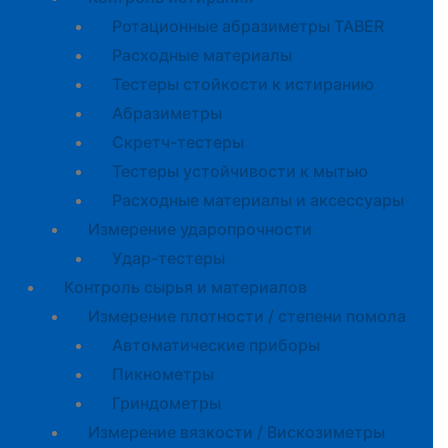
Ротационные абразиметры TABER
Расходные материалы
Тестеры стойкости к истиранию
Абразиметры
Скретч-тестеры
Тестеры устойчивости к мытью
Расходные материалы и аксессуары
Измерение ударопрочности
Удар-тестеры
Контроль сырья и материалов
Измерение плотности / степени помола
Автоматические приборы
Пикнометры
Гриндометры
Измерение вязкости / Вискозиметры