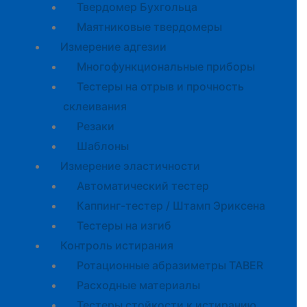
Твердомер Бухгольца
Маятниковые твердомеры
Измерение адгезии
Многофункциональные приборы
Тестеры на отрыв и прочность
склеивания
Резаки
Шаблоны
Измерение эластичности
Автоматический тестер
Каппинг-тестер / Штамп Эриксена
Тестеры на изгиб
Контроль истирания
Ротационные абразиметры TABER
Расходные материалы
Тестеры стойкости к истиранию