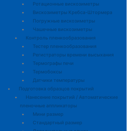
Ротационные вискозиметры
Вискозиметры Кребса-Штормера
Погружные вискозиметры
Чашечные вискозиметры
Контроль пленкообразования
Тестер пленкообразования
Регистраторы времени высыхания
Термографы печи
Термобоксы
Датчики температуры
Подготовка образцов покрытий
Нанесение покрытий / Автоматические
пленочные аппликаторы
Мини размер
Стандартный размер