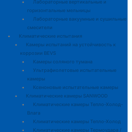
Лабораторные вертикальные и
горизонтальные мельницы
Лабораторные вакуумные и сушильные
смесители
Климатические испытания
Камеры испытаний на устойчивость к
коррозии BEVS
Камеры соляного тумана
Ультрафиолетовые испытательные
камеры
Ксеноновые испытательные камеры
Климатические камеры SANWOOD
Климатические камеры Тепло-Холод-
Влага
Климатические камеры Тепло-Холод
Климатические камеры Термоудара /