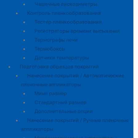
Чашечные вискозиметры
Контроль пленкообразования
Тестер пленкообразования
Регистраторы времени высыхания
Термографы печи
Термобоксы
Датчики температуры
Подготовка образцов покрытий
Нанесение покрытий / Автоматические
пленочные аппликаторы
Мини размер
Стандартный размер
Дополнительные опции
Нанесение покрытий / Ручные пленочные
аппликаторы