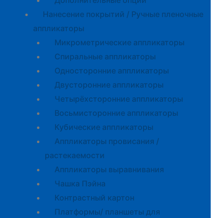
Дополнительные опции
Нанесение покрытий / Ручные пленочные
аппликаторы
Микрометрические аппликаторы
Спиральные аппликаторы
Односторонние аппликаторы
Двусторонние аппликаторы
Четырёхсторонние аппликаторы
Восьмисторонние аппликаторы
Кубические аппликаторы
Аппликаторы провисания /
растекаемости
Аппликаторы выравнивания
Чашка Пэйна
Контрастный картон
Платформы/ планшеты для