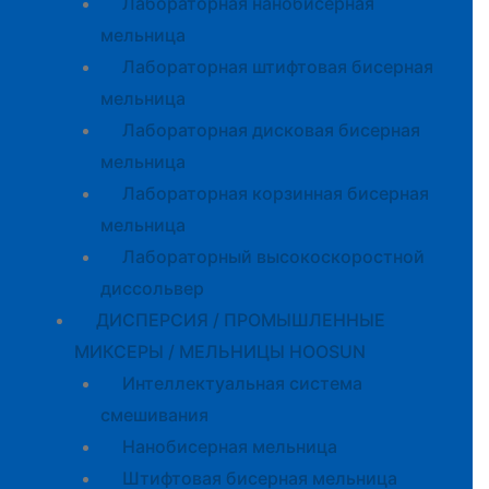
Лабораторная нанобисерная
мельница
Лабораторная штифтовая бисерная
мельница
Лабораторная дисковая бисерная
мельница
Лабораторная корзинная бисерная
мельница
Лабораторный высокоскоростной
диссольвер
ДИСПЕРСИЯ / ПРОМЫШЛЕННЫЕ
МИКСЕРЫ / МЕЛЬНИЦЫ HOOSUN
Интеллектуальная система
смешивания
Нанобисерная мельница
Штифтовая бисерная мельница