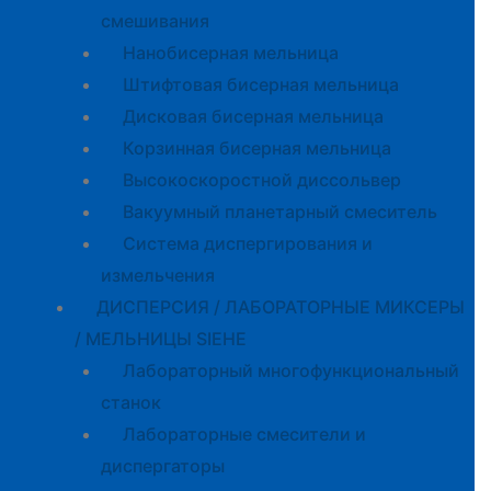
смешивания
Нанобисерная мельница
Штифтовая бисерная мельница
Дисковая бисерная мельница
Корзинная бисерная мельница
Высокоскоростной диссольвер
Вакуумный планетарный смеситель
Система диспергирования и
измельчения
ДИСПЕРСИЯ / ЛАБОРАТОРНЫЕ МИКСЕРЫ
/ МЕЛЬНИЦЫ SIEHE
Лабораторный многофункциональный
станок
Лабораторные смесители и
диспергаторы