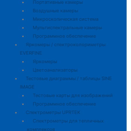
Портативные камеры
Воздушные камеры
Микроскопическая система
Мультиспектральные камеры
Программное обеспечение
Яркомеры / спектроколориметры
EVERFINE
Яркомеры
Цветоанализаторы
Тестовые диаграммы / таблицы SINE
IMAGE
Тестовые карты для изображений
Программное обеспечение
Спектрометры UPRTEK
Спектрометры для тепличных
комплексов