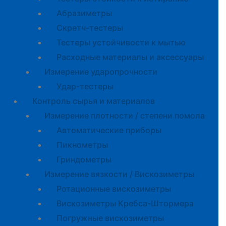
Абразиметры
Скретч-тестеры
Тестеры устойчивости к мытью
Расходные материалы и аксессуары
Измерение ударопрочности
Удар-тестеры
Контроль сырья и материалов
Измерение плотности / степени помола
Автоматические приборы
Пикнометры
Гриндометры
Измерение вязкости / Вискозиметры
Ротационные вискозиметры
Вискозиметры Кребса-Штормера
Погружные вискозиметры