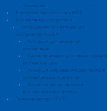
Термошока
Роботизированные станции BEVS
Регенерация растворителей
Оборудование для регенерации
растворителей JXEP
Установки для криогенной
дистилляции
Дистилляционные установки с двойной
системой защиты
Установки непрерывного действия для
регенерации растворителей
Установки для однократной
регенерации растворителя
Термоиндикаторы REATEC