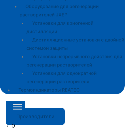
Оборудование для регенерации
растворителей JXEP
Установки для криогенной
дистилляции
Дистилляционные установки с двойной
системой защиты
Установки непрерывного действия для
регенерации растворителей
Установки для однократной
регенерации растворителя
Термоиндикаторы REATEC
Производители
О