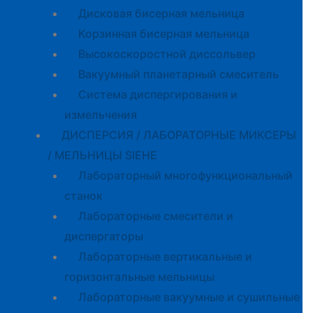
Дисковая бисерная мельница
Корзинная бисерная мельница
Высокоскоростной диссольвер
Вакуумный планетарный смеситель
Система диспергирования и
измельчения
ДИСПЕРСИЯ / ЛАБОРАТОРНЫЕ МИКСЕРЫ
/ МЕЛЬНИЦЫ SIEHE
Лабораторный многофункциональный
станок
Лабораторные смесители и
диспергаторы
Лабораторные вертикальные и
горизонтальные мельницы
Лабораторные вакуумные и сушильные