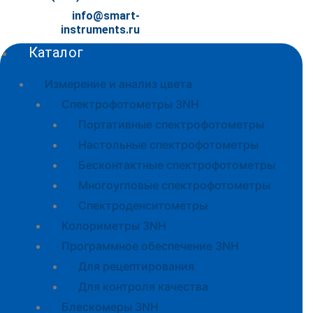
info@smart-
instruments.ru
Каталог
Измерение и анализ цвета
Спектрофотометры 3NH
Портативные спектрофотометры
Настольные спектрофотометры
Бесконтактные спектрофотометры
Многоугловые спектрофотометры
Спектроденситометры
Колориметры 3NH
Программное обеспечение 3NH
Для рецептирования
Для контроля качества
Блескомеры 3NH