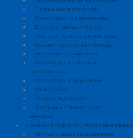
Микрометрические аппликаторы
Спиральные аппликаторы
Односторонние аппликаторы
Двусторонние аппликаторы
Четырёхсторонние аппликаторы
Восьмисторонние аппликаторы
Кубические аппликаторы
Аппликаторы провисания /
растекаемости
Аппликаторы выравнивания
Чашка Пэйна
Контрастный картон
Платформы/ планшеты для
нанесения
Нанесение покрытий / Окрасочные камеры
Автоматические опрыскиватели