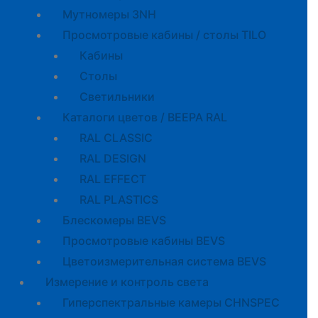
Мутномеры 3NH
Просмотровые кабины / столы TILO
Кабины
Cтолы
Светильники
Каталоги цветов / BEEPA RAL
RAL CLASSIC
RAL DESIGN
RAL EFFECT
RAL PLASTICS
Блескомеры BEVS
Просмотровые кабины BEVS
Цветоизмерительная система BEVS
Измерение и контроль света
Гиперспектральные камеры CHNSPEC