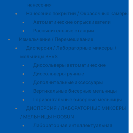
нанесения
Нанесение покрытий / Окрасочные камеры
Автоматические опрыскиватели
Распылительные станции
Измельчение / Перемешивание
Дисперсия / Лабораторные миксеры /
мельницы BEVS
Диссольверы автоматические
Диссольверы ручные
Дополнительные аксессуары
Вертикальные бисерные мельницы
Горизонтальные бисерные мельницы
ДИСПЕРСИЯ / ЛАБОРАТОРНЫЕ МИКСЕРЫ
/ МЕЛЬНИЦЫ HOOSUN
Лабораторная интеллектуальная