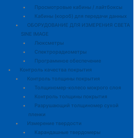
Просмотровые кабины / лайтбоксы
Кабины (короб) для передачи данных
ОБОРУДОВАНИЕ ДЛЯ ИЗМЕРЕНИЯ СВЕТА
SINE IMAGE
Люксметры
Спектрорадиометры
Программное обеспечение
Контроль качества покрытия
Контроль толщины покрытия
Толщиномер-колесо мокрого слоя
Контроль толщины покрытия
Разрушающий толщиномер сухой
пленки
Измерение твердости
Карандашные твердомеры