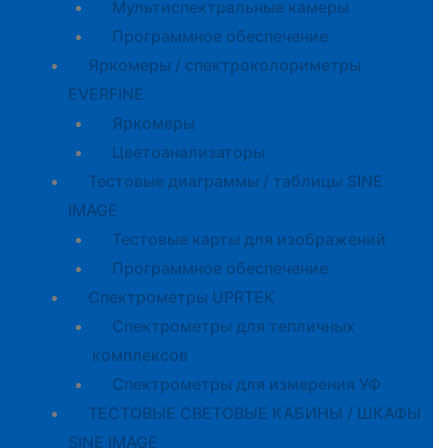
Мультиспектральные камеры
Программное обеспечение
Яркомеры / спектроколориметры
EVERFINE
Яркомеры
Цветоанализаторы
Тестовые диаграммы / таблицы SINE
IMAGE
Тестовые карты для изображений
Программное обеспечение
Спектрометры UPRTEK
Спектрометры для тепличных
комплексов
Спектрометры для измерения УФ
ТЕСТОВЫЕ СВЕТОВЫЕ КАБИНЫ / ШКАФЫ
SINE IMAGE