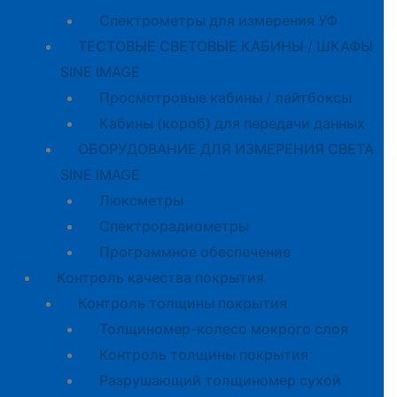
Спектрометры для измерения УФ
ТЕСТОВЫЕ СВЕТОВЫЕ КАБИНЫ / ШКАФЫ
SINE IMAGE
Просмотровые кабины / лайтбоксы
Кабины (короб) для передачи данных
ОБОРУДОВАНИЕ ДЛЯ ИЗМЕРЕНИЯ СВЕТА
SINE IMAGE
Люксметры
Спектрорадиометры
Программное обеспечение
Контроль качества покрытия
Контроль толщины покрытия
Толщиномер-колесо мокрого слоя
Контроль толщины покрытия
Разрушающий толщиномер сухой