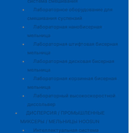
система смешивания
Лабораторное оборудование для
смешивания суспензий
Лабораторная нанобисерная
мельница
Лабораторная штифтовая бисерная
мельница
Лабораторная дисковая бисерная
мельница
Лабораторная корзинная бисерная
мельница
Лабораторный высокоскоростной
диссольвер
ДИСПЕРСИЯ / ПРОМЫШЛЕННЫЕ
МИКСЕРЫ / МЕЛЬНИЦЫ HOOSUN
Интеллектуальная система