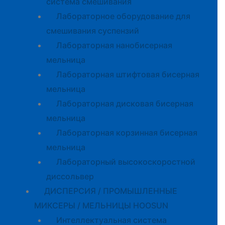
система смешивания
Лабораторное оборудование для
смешивания суспензий
Лабораторная нанобисерная
мельница
Лабораторная штифтовая бисерная
мельница
Лабораторная дисковая бисерная
мельница
Лабораторная корзинная бисерная
мельница
Лабораторный высокоскоростной
диссольвер
ДИСПЕРСИЯ / ПРОМЫШЛЕННЫЕ
МИКСЕРЫ / МЕЛЬНИЦЫ HOOSUN
Интеллектуальная система