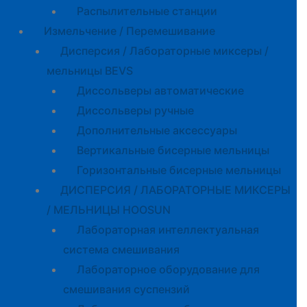
Распылительные станции
Измельчение / Перемешивание
Дисперсия / Лабораторные миксеры /
мельницы BEVS
Диссольверы автоматические
Диссольверы ручные
Дополнительные аксессуары
Вертикальные бисерные мельницы
Горизонтальные бисерные мельницы
ДИСПЕРСИЯ / ЛАБОРАТОРНЫЕ МИКСЕРЫ
/ МЕЛЬНИЦЫ HOOSUN
Лабораторная интеллектуальная
система смешивания
Лабораторное оборудование для
смешивания суспензий