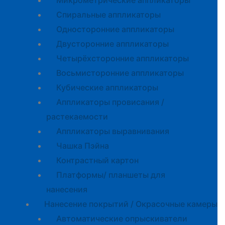
Микрометрические аппликаторы
Спиральные аппликаторы
Односторонние аппликаторы
Двусторонние аппликаторы
Четырёхсторонние аппликаторы
Восьмисторонние аппликаторы
Кубические аппликаторы
Аппликаторы провисания /
растекаемости
Аппликаторы выравнивания
Чашка Пэйна
Контрастный картон
Платформы/ планшеты для
нанесения
Нанесение покрытий / Окрасочные камеры
Автоматические опрыскиватели