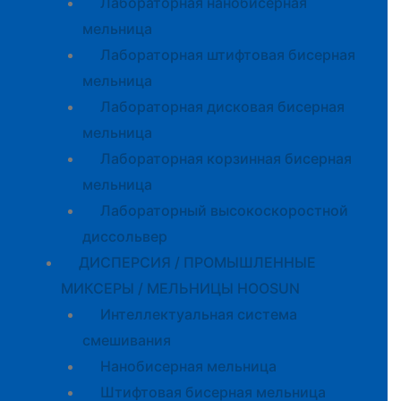
Лабораторная нанобисерная
мельница
Лабораторная штифтовая бисерная
мельница
Лабораторная дисковая бисерная
мельница
Лабораторная корзинная бисерная
мельница
Лабораторный высокоскоростной
диссольвер
ДИСПЕРСИЯ / ПРОМЫШЛЕННЫЕ
МИКСЕРЫ / МЕЛЬНИЦЫ HOOSUN
Интеллектуальная система
смешивания
Нанобисерная мельница
Штифтовая бисерная мельница