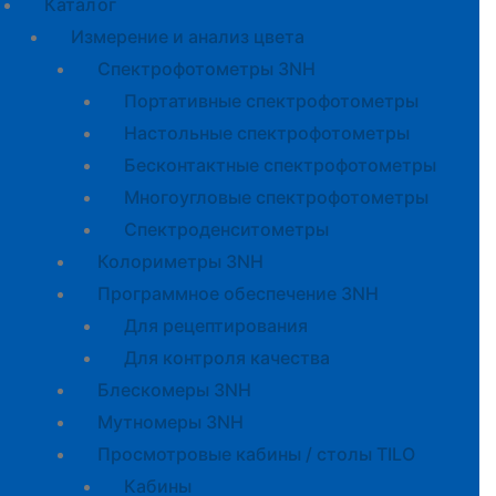
Каталог
Измерение и анализ цвета
Спектрофотометры 3NH
Портативные спектрофотометры
Настольные спектрофотометры
Бесконтактные спектрофотометры
Многоугловые спектрофотометры
Спектроденситометры
Колориметры 3NH
Программное обеспечение 3NH
Для рецептирования
Для контроля качества
Блескомеры 3NH
Мутномеры 3NH
Просмотровые кабины / столы TILO
Кабины