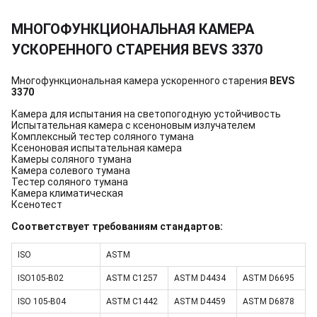
МНОГОФУНКЦИОНАЛЬНАЯ КАМЕРА
УСКОРЕННОГО СТАРЕНИЯ BEVS 3370
Многофункциональная камера ускоренного старения
BEVS
3370
Камера для испытания на светопогодную устойчивость
Испытательная камера с ксеноновым излучателем
Комплексный тестер соляного тумана
Ксеноновая испытательная камера
Камеры соляного тумана
Камера солевого тумана
Тестер соляного тумана
Камера климатическая
Ксенотест
Соответствует требованиям стандартов:
ISO
ASTM
ISO105-B02
ASTM C1257
ASTM D4434
ASTM D6695
ISO 105-B04
ASTM C1442
ASTM D4459
ASTM D6878