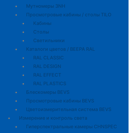
Мутномеры 3NH
Просмотровые кабины / столы TILO
Кабины
Cтолы
Светильники
Каталоги цветов / BEEPA RAL
RAL CLASSIC
RAL DESIGN
RAL EFFECT
RAL PLASTICS
Блескомеры BEVS
Просмотровые кабины BEVS
Цветоизмерительная система BEVS
Измерение и контроль света
Гиперспектральные камеры CHNSPEC