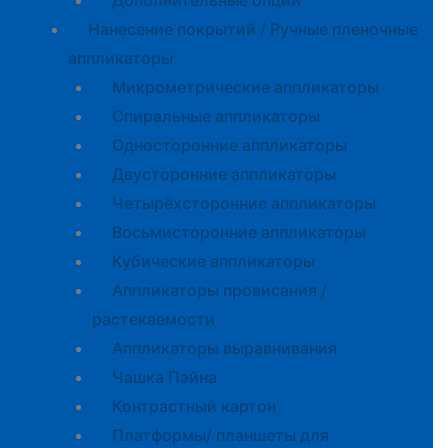
Дополнительные опции
Нанесение покрытий / Ручные пленочные
аппликаторы
Микрометрические аппликаторы
Спиральные аппликаторы
Односторонние аппликаторы
Двусторонние аппликаторы
Четырёхсторонние аппликаторы
Восьмисторонние аппликаторы
Кубические аппликаторы
Аппликаторы провисания /
растекаемости
Аппликаторы выравнивания
Чашка Пэйна
Контрастный картон
Платформы/ планшеты для