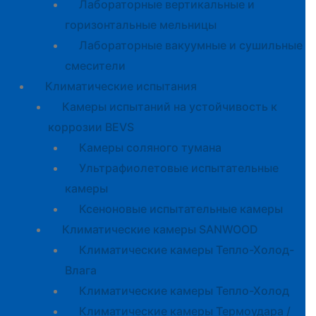
Лабораторные вертикальные и
горизонтальные мельницы
Лабораторные вакуумные и сушильные
смесители
Климатические испытания
Камеры испытаний на устойчивость к
коррозии BEVS
Камеры соляного тумана
Ультрафиолетовые испытательные
камеры
Ксеноновые испытательные камеры
Климатические камеры SANWOOD
Климатические камеры Тепло-Холод-
Влага
Климатические камеры Тепло-Холод
Климатические камеры Термоудара /