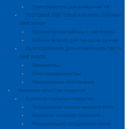
Спектрометры для измерения УФ
ТЕСТОВЫЕ СВЕТОВЫЕ КАБИНЫ / ШКАФЫ
SINE IMAGE
Просмотровые кабины / лайтбоксы
Кабины (короб) для передачи данных
ОБОРУДОВАНИЕ ДЛЯ ИЗМЕРЕНИЯ СВЕТА
SINE IMAGE
Люксметры
Спектрорадиометры
Программное обеспечение
Контроль качества покрытия
Контроль толщины покрытия
Толщиномер-колесо мокрого слоя
Контроль толщины покрытия
Разрушающий толщиномер сухой