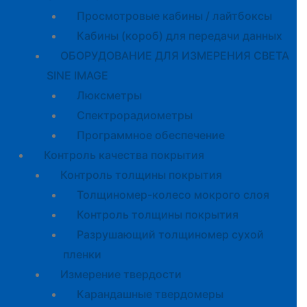
Просмотровые кабины / лайтбоксы
Кабины (короб) для передачи данных
ОБОРУДОВАНИЕ ДЛЯ ИЗМЕРЕНИЯ СВЕТА
SINE IMAGE
Люксметры
Спектрорадиометры
Программное обеспечение
Контроль качества покрытия
Контроль толщины покрытия
Толщиномер-колесо мокрого слоя
Контроль толщины покрытия
Разрушающий толщиномер сухой
пленки
Измерение твердости
Карандашные твердомеры