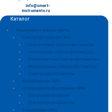
info@smart-
instruments.ru
Каталог
Измерение и анализ цвета
Спектрофотометры 3NH
Портативные спектрофотометры
Настольные спектрофотометры
Бесконтактные спектрофотометры
Многоугловые спектрофотометры
Спектроденситометры
Колориметры 3NH
Программное обеспечение 3NH
Для рецептирования
Для контроля качества
Блескомеры 3NH