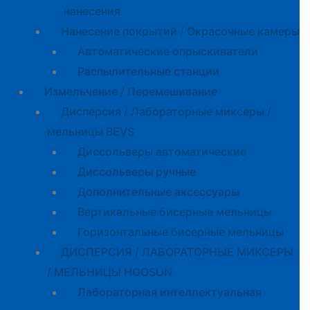
нанесения
Нанесение покрытий / Окрасочные камеры
Автоматические опрыскиватели
Распылительные станции
Измельчение / Перемешивание
Дисперсия / Лабораторные миксеры /
мельницы BEVS
Диссольверы автоматические
Диссольверы ручные
Дополнительные аксессуары
Вертикальные бисерные мельницы
Горизонтальные бисерные мельницы
ДИСПЕРСИЯ / ЛАБОРАТОРНЫЕ МИКСЕРЫ
/ МЕЛЬНИЦЫ HOOSUN
Лабораторная интеллектуальная