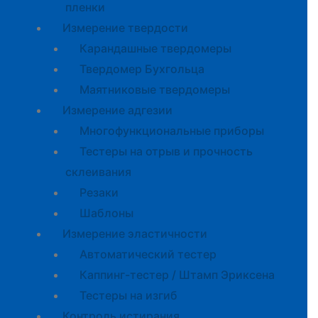
пленки
Измерение твердости
Карандашные твердомеры
Твердомер Бухгольца
Маятниковые твердомеры
Измерение адгезии
Многофункциональные приборы
Тестеры на отрыв и прочность
склеивания
Резаки
Шаблоны
Измерение эластичности
Автоматический тестер
Каппинг-тестер / Штамп Эриксена
Тестеры на изгиб
Контроль истирания