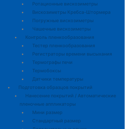
Ротационные вискозиметры
Вискозиметры Кребса-Штормера
Погружные вискозиметры
Чашечные вискозиметры
Контроль пленкообразования
Тестер пленкообразования
Регистраторы времени высыхания
Термографы печи
Термобоксы
Датчики температуры
Подготовка образцов покрытий
Нанесение покрытий / Автоматические
пленочные аппликаторы
Мини размер
Стандартный размер