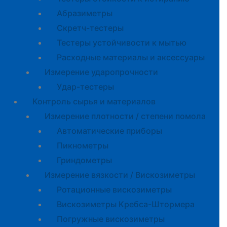
Абразиметры
Скретч-тестеры
Тестеры устойчивости к мытью
Расходные материалы и аксессуары
Измерение ударопрочности
Удар-тестеры
Контроль сырья и материалов
Измерение плотности / степени помола
Автоматические приборы
Пикнометры
Гриндометры
Измерение вязкости / Вискозиметры
Ротационные вискозиметры
Вискозиметры Кребса-Штормера
Погружные вискозиметры