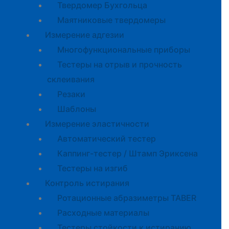
Твердомер Бухгольца
Маятниковые твердомеры
Измерение адгезии
Многофункциональные приборы
Тестеры на отрыв и прочность
склеивания
Резаки
Шаблоны
Измерение эластичности
Автоматический тестер
Каппинг-тестер / Штамп Эриксена
Тестеры на изгиб
Контроль истирания
Ротационные абразиметры TABER
Расходные материалы
Тестеры стойкости к истиранию