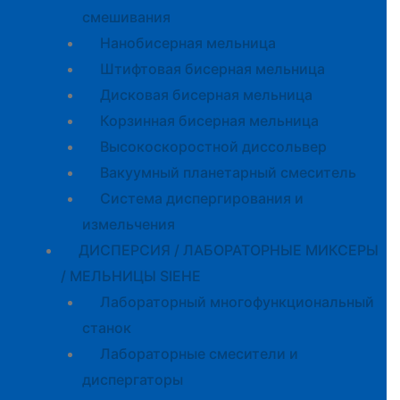
смешивания
Нанобисерная мельница
Штифтовая бисерная мельница
Дисковая бисерная мельница
Корзинная бисерная мельница
Высокоскоростной диссольвер
Вакуумный планетарный смеситель
Система диспергирования и
измельчения
ДИСПЕРСИЯ / ЛАБОРАТОРНЫЕ МИКСЕРЫ
/ МЕЛЬНИЦЫ SIEHE
Лабораторный многофункциональный
станок
Лабораторные смесители и
диспергаторы