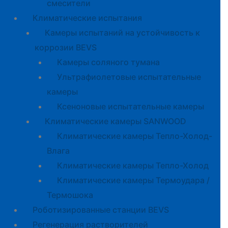
смесители
Климатические испытания
Камеры испытаний на устойчивость к
коррозии BEVS
Камеры соляного тумана
Ультрафиолетовые испытательные
камеры
Ксеноновые испытательные камеры
Климатические камеры SANWOOD
Климатические камеры Тепло-Холод-
Влага
Климатические камеры Тепло-Холод
Климатические камеры Термоудара /
Термошока
Роботизированные станции BEVS
Регенерация растворителей