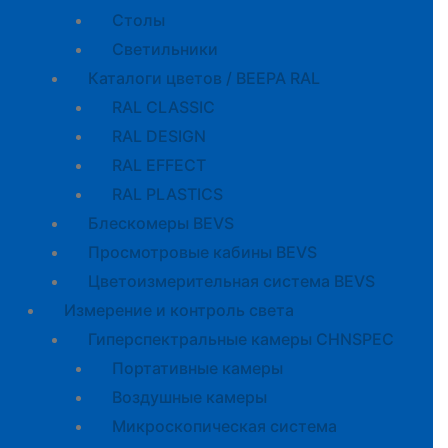
Cтолы
Светильники
Каталоги цветов / BEEPA RAL
RAL CLASSIC
RAL DESIGN
RAL EFFECT
RAL PLASTICS
Блескомеры BEVS
Просмотровые кабины BEVS
Цветоизмерительная система BEVS
Измерение и контроль света
Гиперспектральные камеры CHNSPEC
Портативные камеры
Воздушные камеры
Микроскопическая система