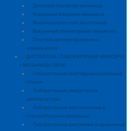
Дисковая бисерная мельница
Корзинная бисерная мельница
Высокоскоростной диссольвер
Вакуумный планетарный смеситель
Система диспергирования и
измельчения
ДИСПЕРСИЯ / ЛАБОРАТОРНЫЕ МИКСЕРЫ
/ МЕЛЬНИЦЫ SIEHE
Лабораторный многофункциональный
станок
Лабораторные смесители и
диспергаторы
Лабораторные вертикальные и
горизонтальные мельницы
Лабораторные вакуумные и сушильные