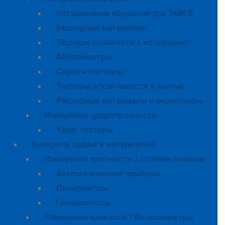
Ротационные абразиметры TABER
Расходные материалы
Тестеры стойкости к истиранию
Абразиметры
Скретч-тестеры
Тестеры устойчивости к мытью
Расходные материалы и аксессуары
Измерение ударопрочности
Удар-тестеры
Контроль сырья и материалов
Измерение плотности / степени помола
Автоматические приборы
Пикнометры
Гриндометры
Измерение вязкости / Вискозиметры