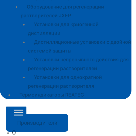
Оборудование для регенерации
растворителей JXEP
Установки для криогенной
дистилляции
Дистилляционные установки с двойной
системой защиты
Установки непрерывного действия для
регенерации растворителей
Установки для однократной
регенерации растворителя
Термоиндикаторы REATEC
Производители
О