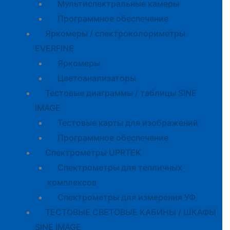
Мультиспектральные камеры
Программное обеспечение
Яркомеры / спектроколориметры
EVERFINE
Яркомеры
Цветоанализаторы
Тестовые диаграммы / таблицы SINE
IMAGE
Тестовые карты для изображений
Программное обеспечение
Спектрометры UPRTEK
Спектрометры для тепличных
комплексов
Спектрометры для измерения УФ
ТЕСТОВЫЕ СВЕТОВЫЕ КАБИНЫ / ШКАФЫ
SINE IMAGE