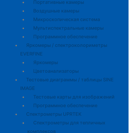
Портативные камеры
Воздушные камеры
Микроскопическая система
Мультиспектральные камеры
Программное обеспечение
Яркомеры / спектроколориметры
EVERFINE
Яркомеры
Цветоанализаторы
Тестовые диаграммы / таблицы SINE
IMAGE
Тестовые карты для изображений
Программное обеспечение
Спектрометры UPRTEK
Спектрометры для тепличных
комплексов