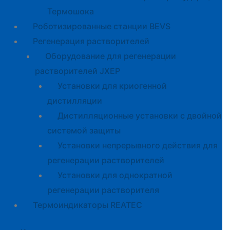
Термошока
Роботизированные станции BEVS
Регенерация растворителей
Оборудование для регенерации
растворителей JXEP
Установки для криогенной
дистилляции
Дистилляционные установки с двойной
системой защиты
Установки непрерывного действия для
регенерации растворителей
Установки для однократной
регенерации растворителя
Термоиндикаторы REATEC