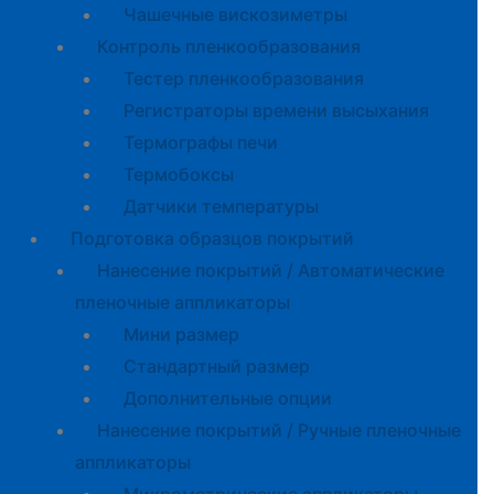
Чашечные вискозиметры
Контроль пленкообразования
Тестер пленкообразования
Регистраторы времени высыхания
Термографы печи
Термобоксы
Датчики температуры
Подготовка образцов покрытий
Нанесение покрытий / Автоматические
пленочные аппликаторы
Мини размер
Стандартный размер
Дополнительные опции
Нанесение покрытий / Ручные пленочные
аппликаторы