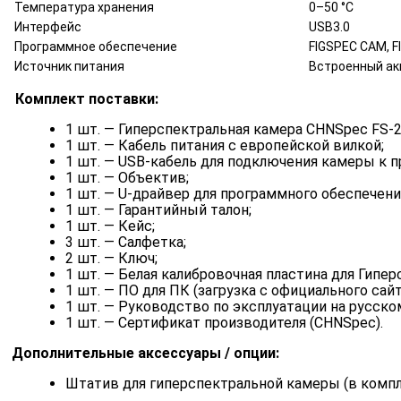
Температура хранения
0–50 °C
Интерфейс
USB3.0
Программное обеспечение
FIGSPEC CAM, 
Источник питания
Встроенный ак
Комплект поставки:
1 шт. — Гиперспектральная камера CHNSpec FS-2
1 шт. — Кабель питания с европейской вилкой;
1 шт. — USB-кабель для подключения камеры к
1 шт. — Объектив;
1 шт. — U-драйвер для программного обеспечени
1 шт. — Гарантийный талон;
1 шт. — Кейс;
3 шт. — Салфетка;
2 шт. — Ключ;
1 шт. — Белая калибровочная пластина для Гипе
1 шт. — ПО для ПК (загрузка с официального сайт
1 шт. — Руководство по эксплуатации на русско
1 шт. — Сертификат производителя (CHNSpec).
Дополнительные аксессуары / опции:
Штатив для гиперспектральной камеры (в компл