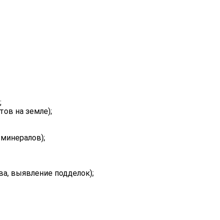
;
тов на земле);
 минералов);
а, выявление подделок);