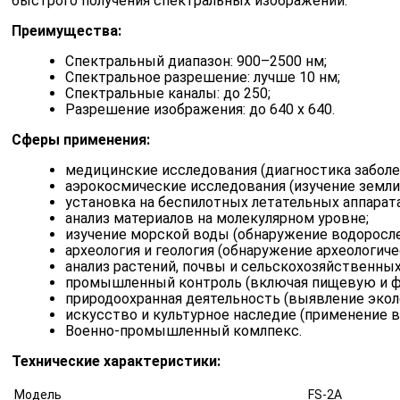
быстрого получения спектральных изображений.
Преимущества:
Спектральный диапазон: 900–2500 нм;
Спектральное разрешение: лучше 10 нм;
Спектральные каналы: до 250;
Разрешение изображения: до 640 x 640.
Cферы применения:
медицинские исследования (диагностика заболев
аэрокосмические исследования (изучение земли,
установка на беспилотных летательных аппарата
анализ материалов на молекулярном уровне;
изучение морской воды (обнаружение водорослей
археология и геология (обнаружение археологич
анализ растений, почвы и сельскохозяйственных
промышленный контроль (включая пищевую и ф
природоохранная деятельность (выявление экол
искусство и культурное наследие (применение 
Военно-промышленный комлпекс.
Технические характеристики:
Модель
FS-2A