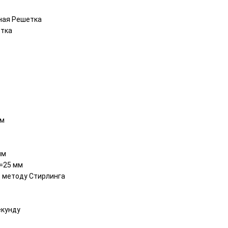
ная Решетка
ётка
км
мм
f=25 мм
 методу Стирлинга
екунду