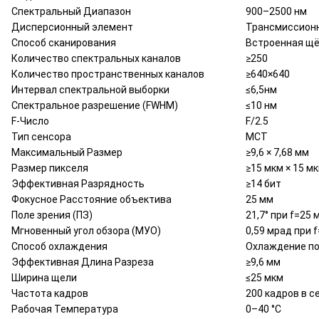
Спектральный Диапазон
900–2500 нм
Дисперсионный элемент
Трансмиссион
Способ сканирования
Встроенная щ
Количество спектральных каналов
≥250
Количество пространственных каналов
≥640×640
Интервал спектральной выборки
≤6,5нм
Спектральное разрешение (FWHM)
≤10 нм
F-Число
F/2.5
Тип сенсора
MCT
Максимальный Размер
≥9,6 × 7,68 мм
Размер пикселя
≥15 мкм × 15 м
Эффективная Разрядность
≥14 бит
Фокусное Расстояние объектива
25 мм
Поле зрения (ПЗ)
21,7° при f=25 
Мгновенный угол обзора (МУО)
0,59 мрад при 
Способ охлаждения
Охлаждение по
Эффективная Длина Разреза
≥9,6 мм
Ширина щели
≤25 мкм
Частота кадров
200 кадров в с
Рабочая Температура
0–40 °C