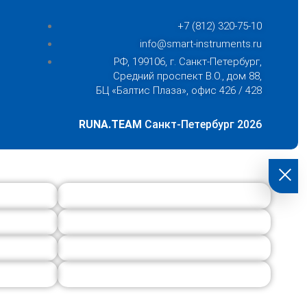
+7 (812) 320-75-10
info@smart-instruments.ru
РФ, 199106, г. Санкт-Петербург,
Средний проспект В.О., дом 88,
БЦ «Балтис Плаза», офис 426 / 428
RUNA.TEAM
Санкт-Петербург 2026