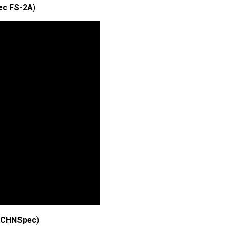
c FS-2A
)
и
CHNSpec
)