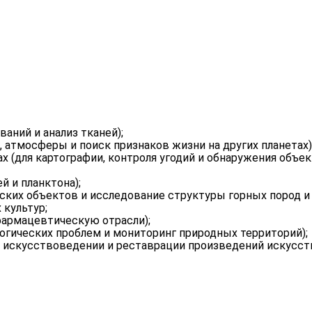
аний и анализ тканей);
 атмосферы и поиск признаков жизни на других планетах)
х (для картографии, контроля угодий и обнаружения объек
 и планктона);
еских объектов и исследование структуры горных пород и
 культур;
армацевтическую отрасли);
огических проблем и мониторинг природных территорий);
в искусствоведении и реставрации произведений искусств