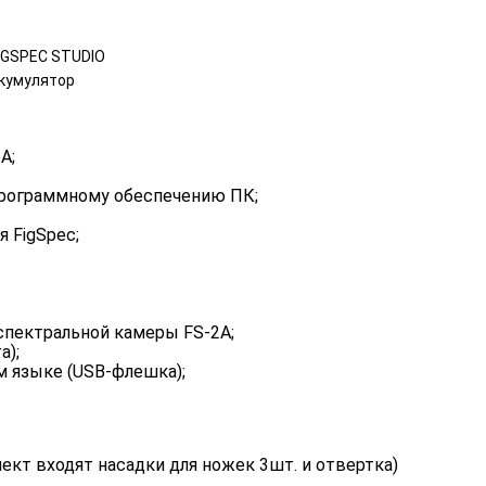
FIGSPEC STUDIO
кумулятор
A;
 программному обеспечению ПК;
я FigSpec;
рспектральной камеры FS-2А;
а);
м языке (USB-флешка);
ект входят насадки для ножек 3шт. и отвертка)