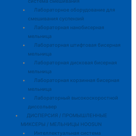
система смешивания
Лабораторное оборудование для
смешивания суспензий
Лабораторная нанобисерная
мельница
Лабораторная штифтовая бисерная
мельница
Лабораторная дисковая бисерная
мельница
Лабораторная корзинная бисерная
мельница
Лабораторный высокоскоростной
диссольвер
ДИСПЕРСИЯ / ПРОМЫШЛЕННЫЕ
МИКСЕРЫ / МЕЛЬНИЦЫ HOOSUN
Интеллектуальная система