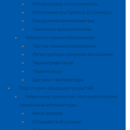
Ротационные вискозиметры
Вискозиметры Кребса-Штормера
Погружные вискозиметры
Чашечные вискозиметры
Контроль пленкообразования
Тестер пленкообразования
Регистраторы времени высыхания
Термографы печи
Термобоксы
Датчики температуры
Подготовка образцов покрытий
Нанесение покрытий / Автоматические
пленочные аппликаторы
Мини размер
Стандартный размер