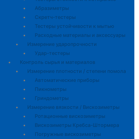
Абразиметры
Скретч-тестеры
Тестеры устойчивости к мытью
Расходные материалы и аксессуары
Измерение ударопрочности
Удар-тестеры
Контроль сырья и материалов
Измерение плотности / степени помола
Автоматические приборы
Пикнометры
Гриндометры
Измерение вязкости / Вискозиметры
Ротационные вискозиметры
Вискозиметры Кребса-Штормера
Погружные вискозиметры