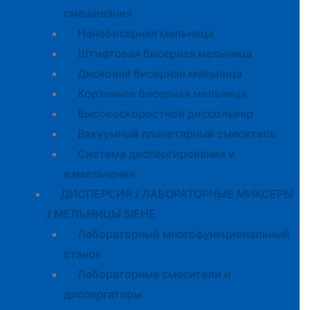
смешивания
Нанобисерная мельница
Штифтовая бисерная мельница
Дисковая бисерная мельница
Корзинная бисерная мельница
Высокоскоростной диссольвер
Вакуумный планетарный смеситель
Система диспергирования и
измельчения
ДИСПЕРСИЯ / ЛАБОРАТОРНЫЕ МИКСЕРЫ
/ МЕЛЬНИЦЫ SIEHE
Лабораторный многофункциональный
станок
Лабораторные смесители и
диспергаторы