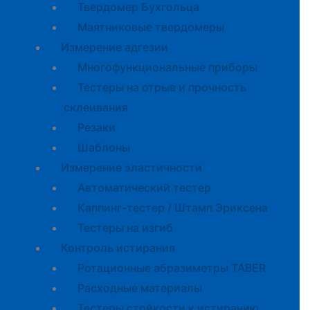
Твердомер Бухгольца
Маятниковые твердомеры
Измерение адгезии
Многофункциональные приборы
Тестеры на отрыв и прочность
склеивания
Резаки
Шаблоны
Измерение эластичности
Автоматический тестер
Каппинг-тестер / Штамп Эриксена
Тестеры на изгиб
Контроль истирания
Ротационные абразиметры TABER
Расходные материалы
Тестеры стойкости к истиранию