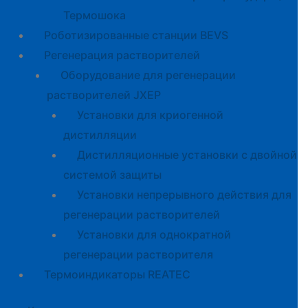
Термошока
Роботизированные станции BEVS
Регенерация растворителей
Оборудование для регенерации
растворителей JXEP
Установки для криогенной
дистилляции
Дистилляционные установки с двойной
системой защиты
Установки непрерывного действия для
регенерации растворителей
Установки для однократной
регенерации растворителя
Термоиндикаторы REATEC