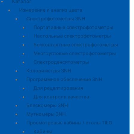
Каталог
Измерение и анализ цвета
Спектрофотометры 3NH
Портативные спектрофотометры
Настольные спектрофотометры
Бесконтактные спектрофотометры
Многоугловые спектрофотометры
Спектроденситометры
Колориметры 3NH
Программное обеспечение 3NH
Для рецептирования
Для контроля качества
Блескомеры 3NH
Мутномеры 3NH
Просмотровые кабины / столы TILO
Кабины