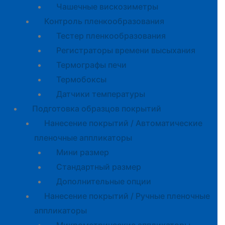
Чашечные вискозиметры
Контроль пленкообразования
Тестер пленкообразования
Регистраторы времени высыхания
Термографы печи
Термобоксы
Датчики температуры
Подготовка образцов покрытий
Нанесение покрытий / Автоматические
пленочные аппликаторы
Мини размер
Стандартный размер
Дополнительные опции
Нанесение покрытий / Ручные пленочные
аппликаторы