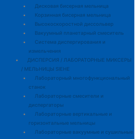
Дисковая бисерная мельница
Корзинная бисерная мельница
Высокоскоростной диссольвер
Вакуумный планетарный смеситель
Система диспергирования и
измельчения
ДИСПЕРСИЯ / ЛАБОРАТОРНЫЕ МИКСЕРЫ
/ МЕЛЬНИЦЫ SIEHE
Лабораторный многофункциональный
станок
Лабораторные смесители и
диспергаторы
Лабораторные вертикальные и
горизонтальные мельницы
Лабораторные вакуумные и сушильные