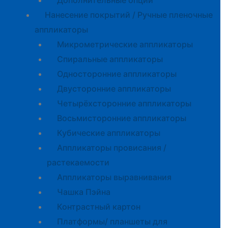
Дополнительные опции
Нанесение покрытий / Ручные пленочные
аппликаторы
Микрометрические аппликаторы
Спиральные аппликаторы
Односторонние аппликаторы
Двусторонние аппликаторы
Четырёхсторонние аппликаторы
Восьмисторонние аппликаторы
Кубические аппликаторы
Аппликаторы провисания /
растекаемости
Аппликаторы выравнивания
Чашка Пэйна
Контрастный картон
Платформы/ планшеты для