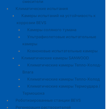
смесители
Климатические испытания
Камеры испытаний на устойчивость к
коррозии BEVS
Камеры соляного тумана
Ультрафиолетовые испытательные
камеры
Ксеноновые испытательные камеры
Климатические камеры SANWOOD
Климатические камеры Тепло-Холод-
Влага
Климатические камеры Тепло-Холод
Климатические камеры Термоудара /
Термошока
Роботизированные станции BEVS
Регенерация растворителей