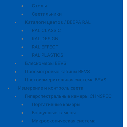
Cтолы
Светильники
Каталоги цветов / BEEPA RAL
RAL CLASSIC
RAL DESIGN
RAL EFFECT
RAL PLASTICS
Блескомеры BEVS
Просмотровые кабины BEVS
Цветоизмерительная система BEVS
Измерение и контроль света
Гиперспектральные камеры CHNSPEC
Портативные камеры
Воздушные камеры
Микроскопическая система