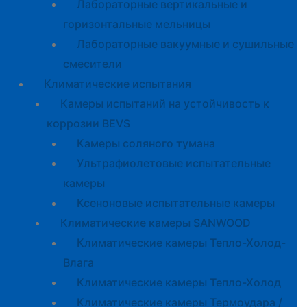
Лабораторные вертикальные и
горизонтальные мельницы
Лабораторные вакуумные и сушильные
смесители
Климатические испытания
Камеры испытаний на устойчивость к
коррозии BEVS
Камеры соляного тумана
Ультрафиолетовые испытательные
камеры
Ксеноновые испытательные камеры
Климатические камеры SANWOOD
Климатические камеры Тепло-Холод-
Влага
Климатические камеры Тепло-Холод
Климатические камеры Термоудара /