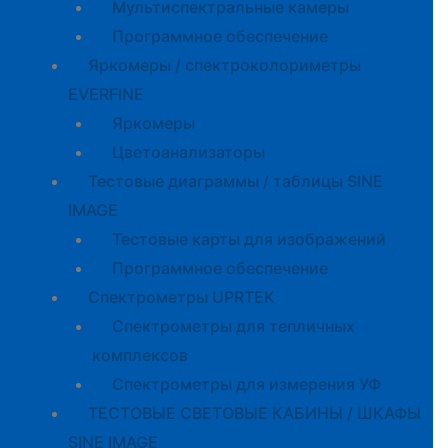
Мультиспектральные камеры
Программное обеспечение
Яркомеры / спектроколориметры
EVERFINE
Яркомеры
Цветоанализаторы
Тестовые диаграммы / таблицы SINE
IMAGE
Тестовые карты для изображений
Программное обеспечение
Спектрометры UPRTEK
Спектрометры для тепличных
комплексов
Спектрометры для измерения УФ
ТЕСТОВЫЕ СВЕТОВЫЕ КАБИНЫ / ШКАФЫ
SINE IMAGE