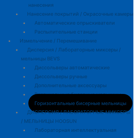
нанесения
Нанесение покрытий / Окрасочные камеры
Автоматические опрыскиватели
Распылительные станции
Измельчение / Перемешивание
Дисперсия / Лабораторные миксеры /
мельницы BEVS
Диссольверы автоматические
Диссольверы ручные
Дополнительные аксессуары
Вертикальные бисерные мельницы
Горизонтальные бисерные мельницы
ДИСПЕРСИЯ / ЛАБОРАТОРНЫЕ МИКСЕРЫ
/ МЕЛЬНИЦЫ HOOSUN
Лабораторная интеллектуальная