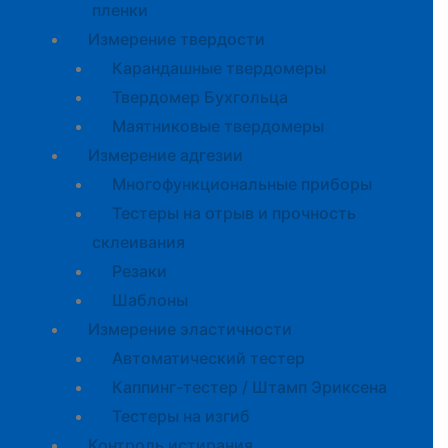
пленки
Измерение твердости
Карандашные твердомеры
Твердомер Бухгольца
Маятниковые твердомеры
Измерение адгезии
Многофункциональные приборы
Тестеры на отрыв и прочность
склеивания
Резаки
Шаблоны
Измерение эластичности
Автоматический тестер
Каппинг-тестер / Штамп Эриксена
Тестеры на изгиб
Контроль истирания