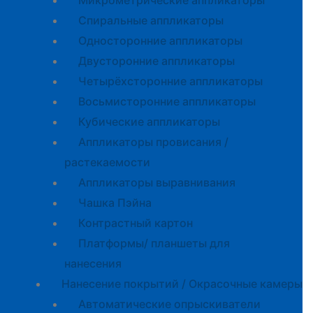
Микрометрические аппликаторы
Спиральные аппликаторы
Односторонние аппликаторы
Двусторонние аппликаторы
Четырёхсторонние аппликаторы
Восьмисторонние аппликаторы
Кубические аппликаторы
Аппликаторы провисания /
растекаемости
Аппликаторы выравнивания
Чашка Пэйна
Контрастный картон
Платформы/ планшеты для
нанесения
Нанесение покрытий / Окрасочные камеры
Автоматические опрыскиватели