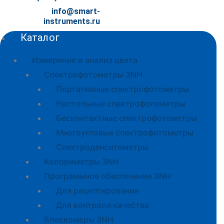
info@smart-
instruments.ru
Каталог
Измерение и анализ цвета
Спектрофотометры 3NH
Портативные спектрофотометры
Настольные спектрофотометры
Бесконтактные спектрофотометры
Многоугловые спектрофотометры
Спектроденситометры
Колориметры 3NH
Программное обеспечение 3NH
Для рецептирования
Для контроля качества
Блескомеры 3NH