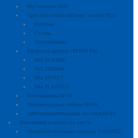
Мутномеры 3NH
Просмотровые кабины / столы TILO
Кабины
Cтолы
Светильники
Каталоги цветов / BEEPA RAL
RAL CLASSIC
RAL DESIGN
RAL EFFECT
RAL PLASTICS
Блескомеры BEVS
Просмотровые кабины BEVS
Цветоизмерительная система BEVS
Измерение и контроль света
Гиперспектральные камеры CHNSPEC