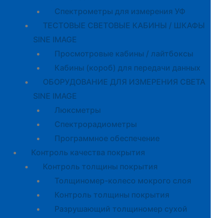
Спектрометры для измерения УФ
ТЕСТОВЫЕ СВЕТОВЫЕ КАБИНЫ / ШКАФЫ
SINE IMAGE
Просмотровые кабины / лайтбоксы
Кабины (короб) для передачи данных
ОБОРУДОВАНИЕ ДЛЯ ИЗМЕРЕНИЯ СВЕТА
SINE IMAGE
Люксметры
Спектрорадиометры
Программное обеспечение
Контроль качества покрытия
Контроль толщины покрытия
Толщиномер-колесо мокрого слоя
Контроль толщины покрытия
Разрушающий толщиномер сухой