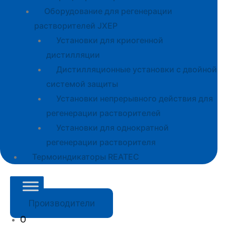
Оборудование для регенерации
растворителей JXEP
Установки для криогенной
дистилляции
Дистилляционные установки с двойной
системой защиты
Установки непрерывного действия для
регенерации растворителей
Установки для однократной
регенерации растворителя
Термоиндикаторы REATEC
Производители
О