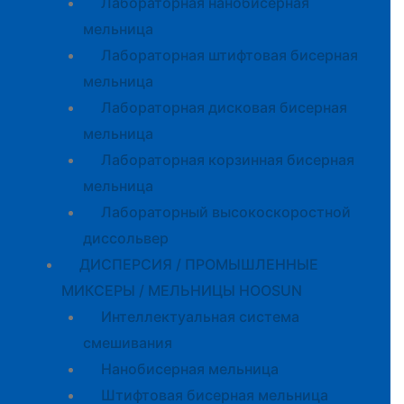
Лабораторная нанобисерная
мельница
Лабораторная штифтовая бисерная
мельница
Лабораторная дисковая бисерная
мельница
Лабораторная корзинная бисерная
мельница
Лабораторный высокоскоростной
диссольвер
ДИСПЕРСИЯ / ПРОМЫШЛЕННЫЕ
МИКСЕРЫ / МЕЛЬНИЦЫ HOOSUN
Интеллектуальная система
смешивания
Нанобисерная мельница
Штифтовая бисерная мельница