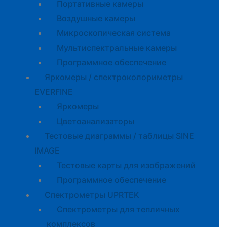
Портативные камеры
Воздушные камеры
Микроскопическая система
Мультиспектральные камеры
Программное обеспечение
Яркомеры / спектроколориметры
EVERFINE
Яркомеры
Цветоанализаторы
Тестовые диаграммы / таблицы SINE
IMAGE
Тестовые карты для изображений
Программное обеспечение
Спектрометры UPRTEK
Спектрометры для тепличных
комплексов