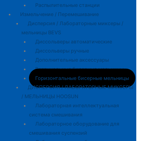
Распылительные станции
Измельчение / Перемешивание
Дисперсия / Лабораторные миксеры /
мельницы BEVS
Диссольверы автоматические
Диссольверы ручные
Дополнительные аксессуары
Вертикальные бисерные мельницы
Горизонтальные бисерные мельницы
ДИСПЕРСИЯ / ЛАБОРАТОРНЫЕ МИКСЕРЫ
/ МЕЛЬНИЦЫ HOOSUN
Лабораторная интеллектуальная
система смешивания
Лабораторное оборудование для
смешивания суспензий