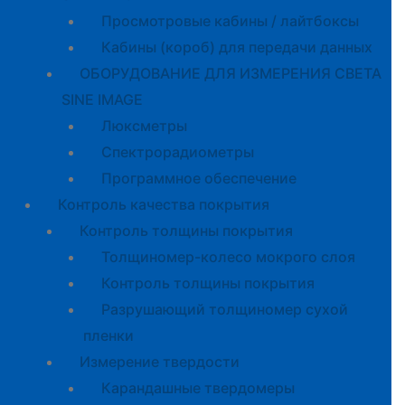
Просмотровые кабины / лайтбоксы
Кабины (короб) для передачи данных
ОБОРУДОВАНИЕ ДЛЯ ИЗМЕРЕНИЯ СВЕТА
SINE IMAGE
Люксметры
Спектрорадиометры
Программное обеспечение
Контроль качества покрытия
Контроль толщины покрытия
Толщиномер-колесо мокрого слоя
Контроль толщины покрытия
Разрушающий толщиномер сухой
пленки
Измерение твердости
Карандашные твердомеры