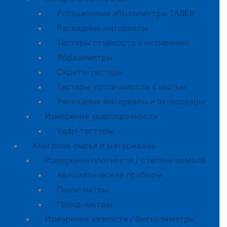
Ротационные абразиметры TABER
Расходные материалы
Тестеры стойкости к истиранию
Абразиметры
Скретч-тестеры
Тестеры устойчивости к мытью
Расходные материалы и аксессуары
Измерение ударопрочности
Удар-тестеры
Контроль сырья и материалов
Измерение плотности / степени помола
Автоматические приборы
Пикнометры
Гриндометры
Измерение вязкости / Вискозиметры