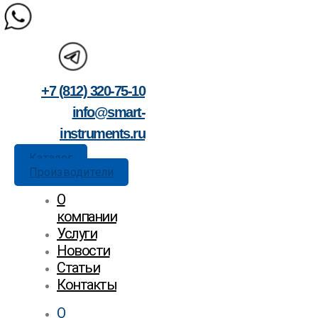
+7 (812) 320-75-10
info@smart-
instruments.ru
Каталог
Производители
О
компании
Услуги
Новости
Статьи
Контакты
О