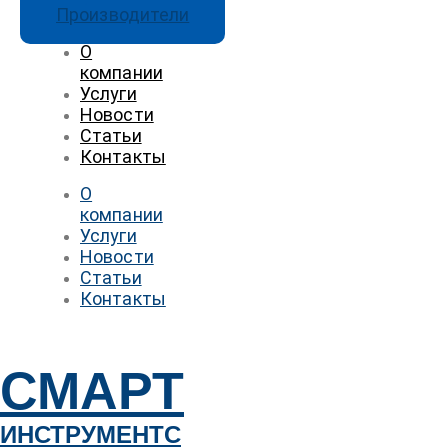
Производители
О
компании
Услуги
Новости
Статьи
Контакты
О
компании
Услуги
Новости
Статьи
Контакты
Контакты
СМАРТ
ИНСТРУМЕНТС