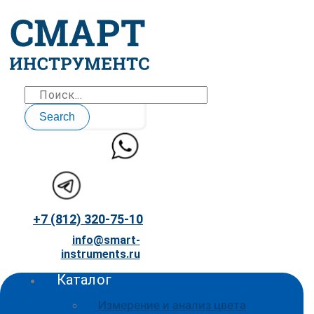
Перейти
к
содержимому
Search
+7 (812) 320-75-10
info@smart-
instruments.ru
Каталог
Измерение и анализ цвета