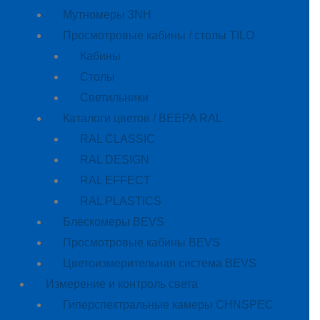
Мутномеры 3NH
Просмотровые кабины / столы TILO
Кабины
Cтолы
Светильники
Каталоги цветов / BEEPA RAL
RAL CLASSIC
RAL DESIGN
RAL EFFECT
RAL PLASTICS
Блескомеры BEVS
Просмотровые кабины BEVS
Цветоизмерительная система BEVS
Измерение и контроль света
Гиперспектральные камеры CHNSPEC