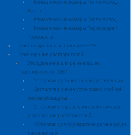
Климатические камеры Тепло-Холод-
Влага
Климатические камеры Тепло-Холод
Климатические камеры Термоудара /
Термошока
Роботизированные станции BEVS
Регенерация растворителей
Оборудование для регенерации
растворителей JXEP
Установки для криогенной дистилляции
Дистилляционные установки с двойной
системой защиты
Установки непрерывного действия для
регенерации растворителей
Установки для однократной регенерации
растворителя