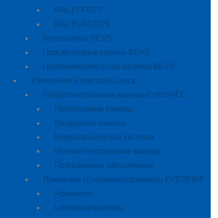
RAL EFFECT
RAL PLASTICS
Блескомеры BEVS
Просмотровые кабины BEVS
Цветоизмерительная система BEVS
Измерение и контроль света
Гиперспектральные камеры CHNSPEC
Портативные камеры
Воздушные камеры
Микроскопическая система
Мультиспектральные камеры
Программное обеспечение
Яркомеры / спектроколориметры EVERFINE
Яркомеры
Цветоанализаторы