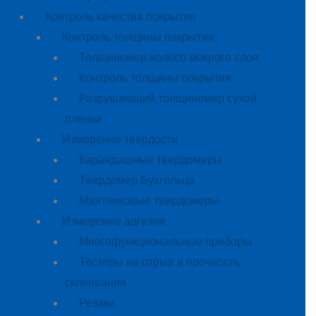
Контроль качества покрытия
Контроль толщины покрытия
Толщиномер-колесо мокрого слоя
Контроль толщины покрытия
Разрушающий толщиномер сухой
пленки
Измерение твердости
Карандашные твердомеры
Твердомер Бухгольца
Маятниковые твердомеры
Измерение адгезии
Многофункциональные приборы
Тестеры на отрыв и прочность
склеивания
Резаки