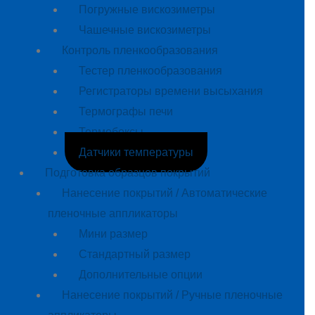
Погружные вискозиметры
Чашечные вискозиметры
Контроль пленкообразования
Тестер пленкообразования
Регистраторы времени высыхания
Термографы печи
Термобоксы
Датчики температуры
Подготовка образцов покрытий
Нанесение покрытий / Автоматические
пленочные аппликаторы
Мини размер
Стандартный размер
Дополнительные опции
Нанесение покрытий / Ручные пленочные