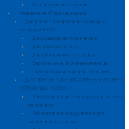
Распылительные станции
Измельчение / Перемешивание
Дисперсия / Лабораторные миксеры /
мельницы BEVS
Диссольверы автоматические
Диссольверы ручные
Дополнительные аксессуары
Вертикальные бисерные мельницы
Горизонтальные бисерные мельницы
ДИСПЕРСИЯ / ЛАБОРАТОРНЫЕ МИКСЕРЫ /
МЕЛЬНИЦЫ HOOSUN
Лабораторная интеллектуальная система
смешивания
Лабораторное оборудование для
смешивания суспензий