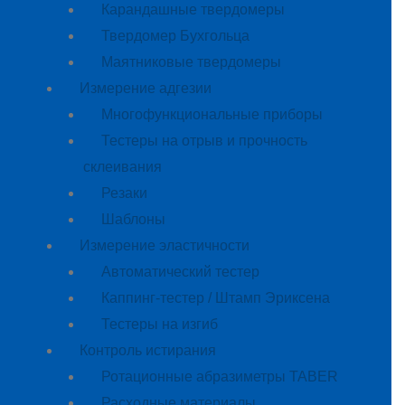
Карандашные твердомеры
Твердомер Бухгольца
Маятниковые твердомеры
Измерение адгезии
Многофункциональные приборы
Тестеры на отрыв и прочность
склеивания
Резаки
Шаблоны
Измерение эластичности
Автоматический тестер
Каппинг-тестер / Штамп Эриксена
Тестеры на изгиб
Контроль истирания
Ротационные абразиметры TABER
Расходные материалы