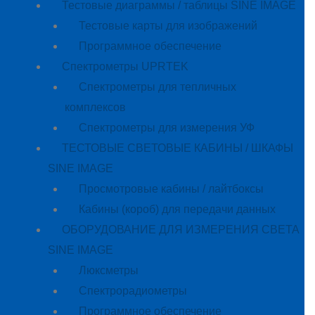
Тестовые диаграммы / таблицы SINE IMAGE
Тестовые карты для изображений
Программное обеспечение
Спектрометры UPRTEK
Спектрометры для тепличных
комплексов
Спектрометры для измерения УФ
ТЕСТОВЫЕ СВЕТОВЫЕ КАБИНЫ / ШКАФЫ
SINE IMAGE
Просмотровые кабины / лайтбоксы
Кабины (короб) для передачи данных
ОБОРУДОВАНИЕ ДЛЯ ИЗМЕРЕНИЯ СВЕТА
SINE IMAGE
Люксметры
Спектрорадиометры
Программное обеспечение