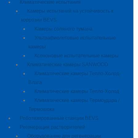
Климатические испытания
Камеры испытаний на устойчивость к
коррозии BEVS
Камеры соляного тумана
Ультрафиолетовые испытательные
камеры
Ксеноновые испытательные камеры
Климатические камеры SANWOOD
Климатические камеры Тепло-Холод-
Влага
Климатические камеры Тепло-Холод
Климатические камеры Термоудара /
Термошока
Роботизированные станции BEVS
Регенерация растворителей
Оборудование для регенерации