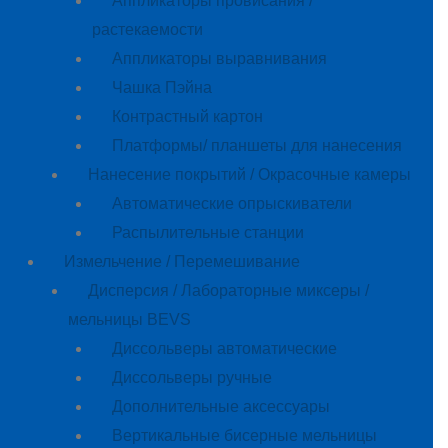
Аппликаторы провисания /
растекаемости
Аппликаторы выравнивания
Чашка Пэйна
Контрастный картон
Платформы/ планшеты для нанесения
Нанесение покрытий / Окрасочные камеры
Автоматические опрыскиватели
Распылительные станции
Измельчение / Перемешивание
Дисперсия / Лабораторные миксеры /
мельницы BEVS
Диссольверы автоматические
Диссольверы ручные
Дополнительные аксессуары
Вертикальные бисерные мельницы