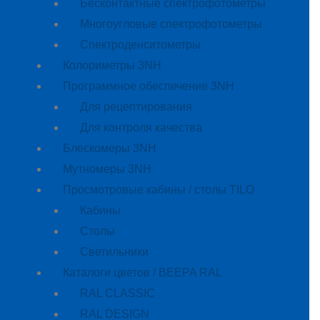
Бесконтактные спектрофотометры
Многоугловые спектрофотометры
Спектроденситометры
Колориметры 3NH
Программное обеспечение 3NH
Для рецептирования
Для контроля качества
Блескомеры 3NH
Мутномеры 3NH
Просмотровые кабины / столы TILO
Кабины
Cтолы
Светильники
Каталоги цветов / BEEPA RAL
RAL CLASSIC
RAL DESIGN