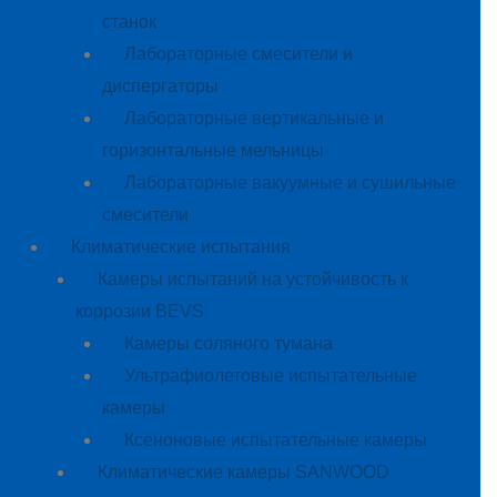
станок
Лабораторные смесители и
диспергаторы
Лабораторные вертикальные и
горизонтальные мельницы
Лабораторные вакуумные и сушильные
смесители
Климатические испытания
Камеры испытаний на устойчивость к
коррозии BEVS
Камеры соляного тумана
Ультрафиолетовые испытательные
камеры
Ксеноновые испытательные камеры
Климатические камеры SANWOOD