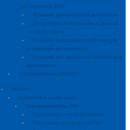
растворителей JXEP
Установки для криогенной дистилляции
Дистилляционные установки с двойной
системой защиты
Установки непрерывного действия для
регенерации растворителей
Установки для однократной регенерации
растворителя
Термоиндикаторы REATEC
Каталог
Измерение и анализ цвета
Спектрофотометры 3NH
Портативные спектрофотометры
Настольные спектрофотометры