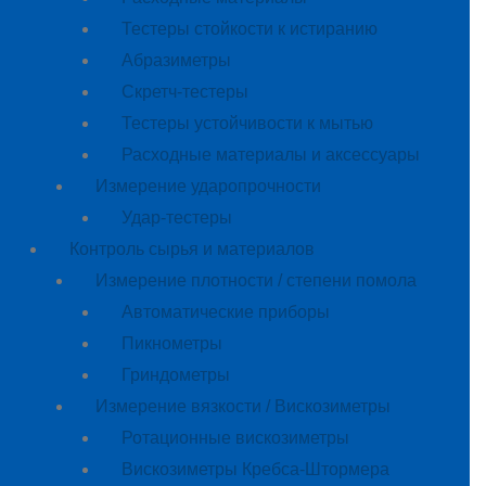
Тестеры стойкости к истиранию
Абразиметры
Скретч-тестеры
Тестеры устойчивости к мытью
Расходные материалы и аксессуары
Измерение ударопрочности
Удар-тестеры
Контроль сырья и материалов
Измерение плотности / степени помола
Автоматические приборы
Пикнометры
Гриндометры
Измерение вязкости / Вискозиметры
Ротационные вискозиметры
Вискозиметры Кребса-Штормера