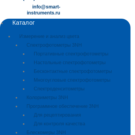
info@smart-
instruments.ru
Каталог
Измерение и анализ цвета
Спектрофотометры 3NH
Портативные спектрофотометры
Настольные спектрофотометры
Бесконтактные спектрофотометры
Многоугловые спектрофотометры
Спектроденситометры
Колориметры 3NH
Программное обеспечение 3NH
Для рецептирования
Для контроля качества
Блескомеры 3NH