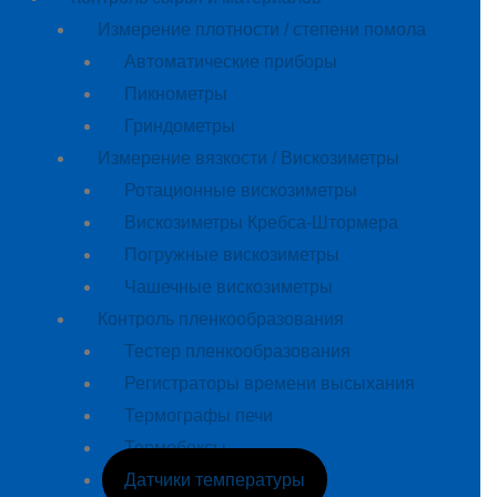
Измерение плотности / степени помола
Автоматические приборы
Пикнометры
Гриндометры
Измерение вязкости / Вискозиметры
Ротационные вискозиметры
Вискозиметры Кребса-Штормера
Погружные вискозиметры
Чашечные вискозиметры
Контроль пленкообразования
Тестер пленкообразования
Регистраторы времени высыхания
Термографы печи
Термобоксы
Датчики температуры