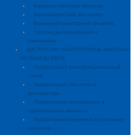
Корзинная бисерная мельница
Высокоскоростной диссольвер
Вакуумный планетарный смеситель
Система диспергирования и
измельчения
ДИСПЕРСИЯ / ЛАБОРАТОРНЫЕ МИКСЕРЫ /
МЕЛЬНИЦЫ SIEHE
Лабораторный многофункциональный
станок
Лабораторные смесители и
диспергаторы
Лабораторные вертикальные и
горизонтальные мельницы
Лабораторные вакуумные и сушильные
смесители