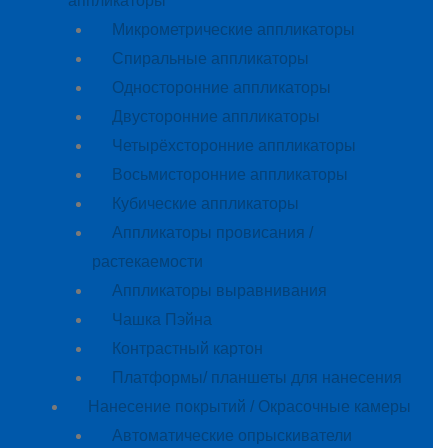
аппликаторы
Микрометрические аппликаторы
Спиральные аппликаторы
Односторонние аппликаторы
Двусторонние аппликаторы
Четырёхсторонние аппликаторы
Восьмисторонние аппликаторы
Кубические аппликаторы
Аппликаторы провисания /
растекаемости
Аппликаторы выравнивания
Чашка Пэйна
Контрастный картон
Платформы/ планшеты для нанесения
Нанесение покрытий / Окрасочные камеры
Автоматические опрыскиватели