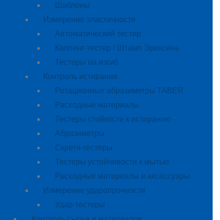
Шаблоны
Измерение эластичности
Автоматический тестер
Каппинг-тестер / Штамп Эриксена
Тестеры на изгиб
Контроль истирания
Ротационные абразиметры TABER
Расходные материалы
Тестеры стойкости к истиранию
Абразиметры
Скретч-тестеры
Тестеры устойчивости к мытью
Расходные материалы и аксессуары
Измерение ударопрочности
Удар-тестеры
Контроль сырья и материалов