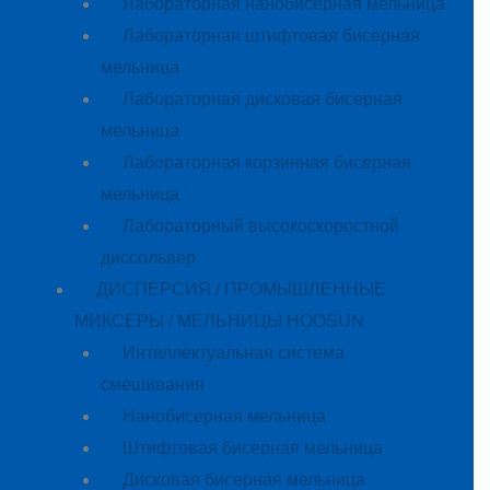
Лабораторная нанобисерная мельница
Лабораторная штифтовая бисерная
мельница
Лабораторная дисковая бисерная
мельница
Лабораторная корзинная бисерная
мельница
Лабораторный высокоскоростной
диссольвер
ДИСПЕРСИЯ / ПРОМЫШЛЕННЫЕ
МИКСЕРЫ / МЕЛЬНИЦЫ HOOSUN
Интеллектуальная система
смешивания
Нанобисерная мельница
Штифтовая бисерная мельница
Дисковая бисерная мельница