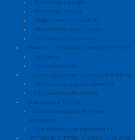
Портативные камеры
Воздушные камеры
Микроскопическая система
Мультиспектральные камеры
Программное обеспечение
Яркомеры / спектроколориметры EVERFINE
Яркомеры
Цветоанализаторы
Тестовые диаграммы / таблицы SINE IMAGE
Тестовые карты для изображений
Программное обеспечение
Спектрометры UPRTEK
Спектрометры для тепличных
комплексов
Спектрометры для измерения УФ
ТЕСТОВЫЕ СВЕТОВЫЕ КАБИНЫ / ШКАФЫ