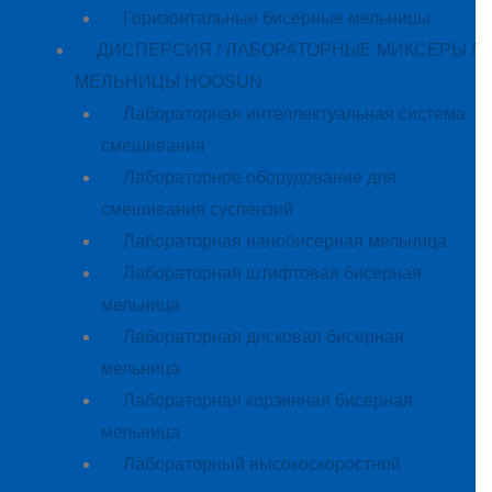
Горизонтальные бисерные мельницы
ДИСПЕРСИЯ / ЛАБОРАТОРНЫЕ МИКСЕРЫ /
МЕЛЬНИЦЫ HOOSUN
Лабораторная интеллектуальная система
смешивания
Лабораторное оборудование для
смешивания суспензий
Лабораторная нанобисерная мельница
Лабораторная штифтовая бисерная
мельница
Лабораторная дисковая бисерная
мельница
Лабораторная корзинная бисерная
мельница
Лабораторный высокоскоростной