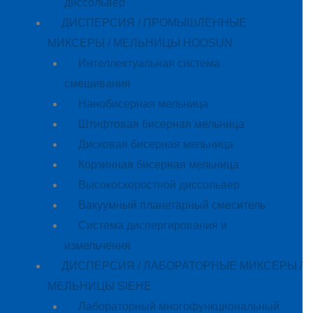
диссольвер
ДИСПЕРСИЯ / ПРОМЫШЛЕННЫЕ
МИКСЕРЫ / МЕЛЬНИЦЫ HOOSUN
Интеллектуальная система
смешивания
Нанобисерная мельница
Штифтовая бисерная мельница
Дисковая бисерная мельница
Корзинная бисерная мельница
Высокоскоростной диссольвер
Вакуумный планетарный смеситель
Система диспергирования и
измельчения
ДИСПЕРСИЯ / ЛАБОРАТОРНЫЕ МИКСЕРЫ /
МЕЛЬНИЦЫ SIEHE
Лабораторный многофункциональный