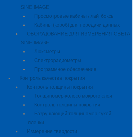
SINE IMAGE
Просмотровые кабины / лайтбоксы
Кабины (короб) для передачи данных
ОБОРУДОВАНИЕ ДЛЯ ИЗМЕРЕНИЯ СВЕТА
SINE IMAGE
Люксметры
Спектрорадиометры
Программное обеспечение
Контроль качества покрытия
Контроль толщины покрытия
Толщиномер-колесо мокрого слоя
Контроль толщины покрытия
Разрушающий толщиномер сухой
пленки
Измерение твердости