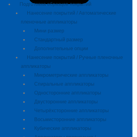
Подготовка образцов покрытий
Нанесение покрытий / Автоматические
пленочные аппликаторы
Мини размер
Стандартный размер
Дополнительные опции
Нанесение покрытий / Ручные пленочные
аппликаторы
Микрометрические аппликаторы
Спиральные аппликаторы
Односторонние аппликаторы
Двусторонние аппликаторы
Четырёхсторонние аппликаторы
Восьмисторонние аппликаторы
Кубические аппликаторы