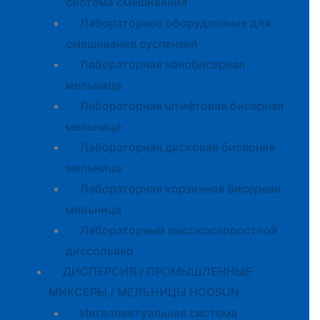
система смешивания
Лабораторное оборудование для
смешивания суспензий
Лабораторная нанобисерная
мельница
Лабораторная штифтовая бисерная
мельница
Лабораторная дисковая бисерная
мельница
Лабораторная корзинная бисерная
мельница
Лабораторный высокоскоростной
диссольвер
ДИСПЕРСИЯ / ПРОМЫШЛЕННЫЕ
МИКСЕРЫ / МЕЛЬНИЦЫ HOOSUN
Интеллектуальная система