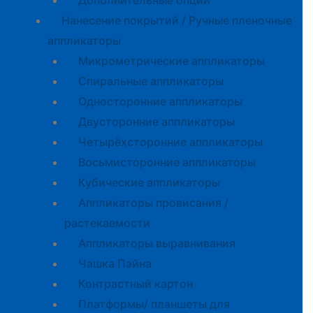
Дополнительные опции
Нанесение покрытий / Ручные пленочные
аппликаторы
Микрометрические аппликаторы
Спиральные аппликаторы
Односторонние аппликаторы
Двусторонние аппликаторы
Четырёхсторонние аппликаторы
Восьмисторонние аппликаторы
Кубические аппликаторы
Аппликаторы провисания /
растекаемости
Аппликаторы выравнивания
Чашка Пэйна
Контрастный картон
Платформы/ планшеты для