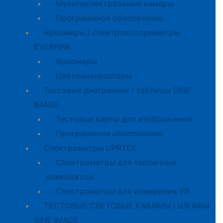
Мультиспектральные камеры
Программное обеспечение
Яркомеры / спектроколориметры
EVERFINE
Яркомеры
Цветоанализаторы
Тестовые диаграммы / таблицы SINE
IMAGE
Тестовые карты для изображений
Программное обеспечение
Спектрометры UPRTEK
Спектрометры для тепличных
комплексов
Спектрометры для измерения УФ
ТЕСТОВЫЕ СВЕТОВЫЕ КАБИНЫ / ШКАФЫ
SINE IMAGE