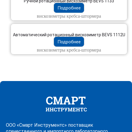
Ручной ротационный вискозиметр BEVS 1133
Подробнее
вискозиметры кребса-штормера
Автоматический ротационный вискозиметр BEVS 1112U
Подробнее
вискозиметры кребса-штормера
ООО «Смарт Инструментс» поставщик
отечественного и импортного лабораторного