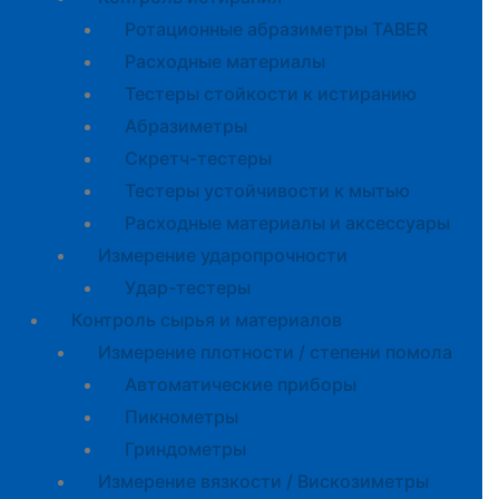
Ротационные абразиметры TABER
Расходные материалы
Тестеры стойкости к истиранию
Абразиметры
Скретч-тестеры
Тестеры устойчивости к мытью
Расходные материалы и аксессуары
Измерение ударопрочности
Удар-тестеры
Контроль сырья и материалов
Измерение плотности / степени помола
Автоматические приборы
Пикнометры
Гриндометры
Измерение вязкости / Вискозиметры