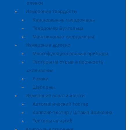
пленки
Измерение твердости
Карандашные твердомеры
Твердомер Бухгольца
Маятниковые твердомеры
Измерение адгезии
Многофункциональные приборы
Тестеры на отрыв и прочность
склеивания
Резаки
Шаблоны
Измерение эластичности
Автоматический тестер
Каппинг-тестер / Штамп Эриксена
Тестеры на изгиб
Контроль истирания