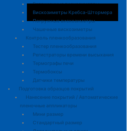
Ротационные вискозиметры
Вискозиметры Кребса-Штормера
Погружные вискозиметры
Чашечные вискозиметры
Контроль пленкообразования
Тестер пленкообразования
Регистраторы времени высыхания
Термографы печи
Термобоксы
Датчики температуры
Подготовка образцов покрытий
Нанесение покрытий / Автоматические
пленочные аппликаторы
Мини размер
Стандартный размер