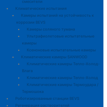
смесители
Климатические испытания
Камеры испытаний на устойчивость к
коррозии BEVS
Камеры соляного тумана
Ультрафиолетовые испытательные
камеры
Ксеноновые испытательные камеры
Климатические камеры SANWOOD
Климатические камеры Тепло-Холод-
Влага
Климатические камеры Тепло-Холод
Климатические камеры Термоудара /
Термошока
Роботизированные станции BEVS
Регенерация растворителей