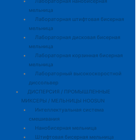
Лабораторная нанобисерная
мельница
Лабораторная штифтовая бисерная
мельница
Лабораторная дисковая бисерная
мельница
Лабораторная корзинная бисерная
мельница
Лабораторный высокоскоростной
диссольвер
ДИСПЕРСИЯ / ПРОМЫШЛЕННЫЕ
МИКСЕРЫ / МЕЛЬНИЦЫ HOOSUN
Интеллектуальная система
смешивания
Нанобисерная мельница
Штифтовая бисерная мельница