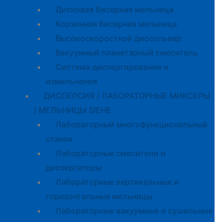
Дисковая бисерная мельница
Корзинная бисерная мельница
Высокоскоростной диссольвер
Вакуумный планетарный смеситель
Система диспергирования и
измельчения
ДИСПЕРСИЯ / ЛАБОРАТОРНЫЕ МИКСЕРЫ
/ МЕЛЬНИЦЫ SIEHE
Лабораторный многофункциональный
станок
Лабораторные смесители и
диспергаторы
Лабораторные вертикальные и
горизонтальные мельницы
Лабораторные вакуумные и сушильные