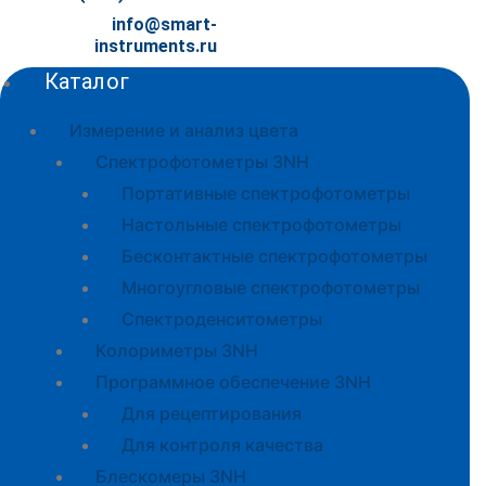
info@smart-
instruments.ru
Каталог
Измерение и анализ цвета
Спектрофотометры 3NH
Портативные спектрофотометры
Настольные спектрофотометры
Бесконтактные спектрофотометры
Многоугловые спектрофотометры
Спектроденситометры
Колориметры 3NH
Программное обеспечение 3NH
Для рецептирования
Для контроля качества
Блескомеры 3NH