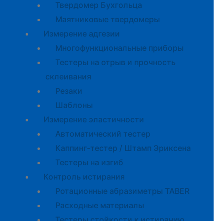
Твердомер Бухгольца
Маятниковые твердомеры
Измерение адгезии
Многофункциональные приборы
Тестеры на отрыв и прочность
склеивания
Резаки
Шаблоны
Измерение эластичности
Автоматический тестер
Каппинг-тестер / Штамп Эриксена
Тестеры на изгиб
Контроль истирания
Ротационные абразиметры TABER
Расходные материалы
Тестеры стойкости к истиранию