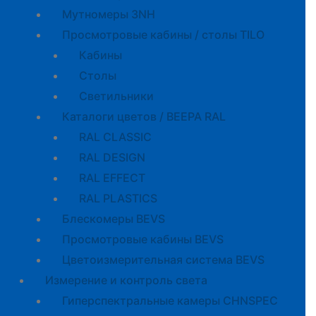
Мутномеры 3NH
Просмотровые кабины / столы TILO
Кабины
Cтолы
Светильники
Каталоги цветов / BEEPA RAL
RAL CLASSIC
RAL DESIGN
RAL EFFECT
RAL PLASTICS
Блескомеры BEVS
Просмотровые кабины BEVS
Цветоизмерительная система BEVS
Измерение и контроль света
Гиперспектральные камеры CHNSPEC