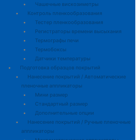
Чашечные вискозиметры
Контроль пленкообразования
Тестер пленкообразования
Регистраторы времени высыхания
Термографы печи
Термобоксы
Датчики температуры
Подготовка образцов покрытий
Нанесение покрытий / Автоматические
пленочные аппликаторы
Мини размер
Стандартный размер
Дополнительные опции
Нанесение покрытий / Ручные пленочные
аппликаторы