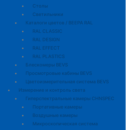
Cтолы
Светильники
Каталоги цветов / BEEPA RAL
RAL CLASSIC
RAL DESIGN
RAL EFFECT
RAL PLASTICS
Блескомеры BEVS
Просмотровые кабины BEVS
Цветоизмерительная система BEVS
Измерение и контроль света
Гиперспектральные камеры CHNSPEC
Портативные камеры
Воздушные камеры
Микроскопическая система