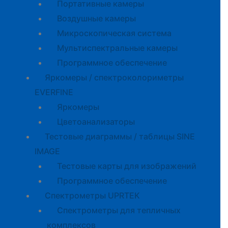
Портативные камеры
Воздушные камеры
Микроскопическая система
Мультиспектральные камеры
Программное обеспечение
Яркомеры / спектроколориметры
EVERFINE
Яркомеры
Цветоанализаторы
Тестовые диаграммы / таблицы SINE
IMAGE
Тестовые карты для изображений
Программное обеспечение
Спектрометры UPRTEK
Спектрометры для тепличных
комплексов