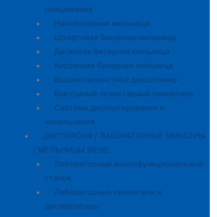
смешивания
Нанобисерная мельница
Штифтовая бисерная мельница
Дисковая бисерная мельница
Корзинная бисерная мельница
Высокоскоростной диссольвер
Вакуумный планетарный смеситель
Система диспергирования и
измельчения
ДИСПЕРСИЯ / ЛАБОРАТОРНЫЕ МИКСЕРЫ
/ МЕЛЬНИЦЫ SIEHE
Лабораторный многофункциональный
станок
Лабораторные смесители и
диспергаторы