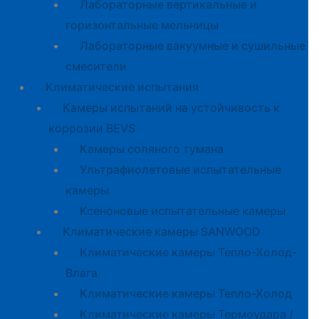
Лабораторные вертикальные и
горизонтальные мельницы
Лабораторные вакуумные и сушильные
смесители
Климатические испытания
Камеры испытаний на устойчивость к
коррозии BEVS
Камеры соляного тумана
Ультрафиолетовые испытательные
камеры
Ксеноновые испытательные камеры
Климатические камеры SANWOOD
Климатические камеры Тепло-Холод-
Влага
Климатические камеры Тепло-Холод
Климатические камеры Термоудара /