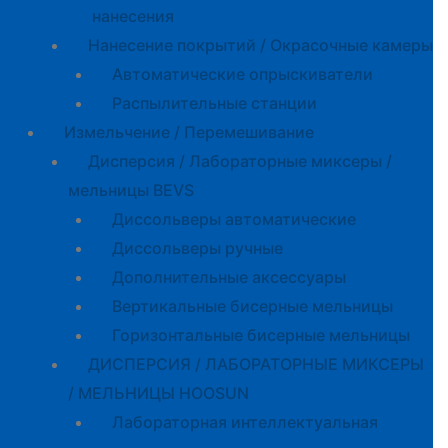
нанесения
Нанесение покрытий / Окрасочные камеры
Автоматические опрыскиватели
Распылительные станции
Измельчение / Перемешивание
Дисперсия / Лабораторные миксеры /
мельницы BEVS
Диссольверы автоматические
Диссольверы ручные
Дополнительные аксессуары
Вертикальные бисерные мельницы
Горизонтальные бисерные мельницы
ДИСПЕРСИЯ / ЛАБОРАТОРНЫЕ МИКСЕРЫ
/ МЕЛЬНИЦЫ HOOSUN
Лабораторная интеллектуальная