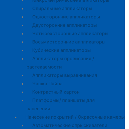
Микрометрические аппликаторы
Спиральные аппликаторы
Односторонние аппликаторы
Двусторонние аппликаторы
Четырёхсторонние аппликаторы
Восьмисторонние аппликаторы
Кубические аппликаторы
Аппликаторы провисания /
растекаемости
Аппликаторы выравнивания
Чашка Пэйна
Контрастный картон
Платформы/ планшеты для
нанесения
Нанесение покрытий / Окрасочные камеры
Автоматические опрыскиватели