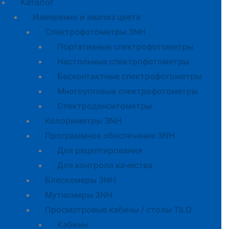
Каталог
Измерение и анализ цвета
Спектрофотометры 3NH
Портативные спектрофотометры
Настольные спектрофотометры
Бесконтактные спектрофотометры
Многоугловые спектрофотометры
Спектроденситометры
Колориметры 3NH
Программное обеспечение 3NH
Для рецептирования
Для контроля качества
Блескомеры 3NH
Мутномеры 3NH
Просмотровые кабины / столы TILO
Кабины