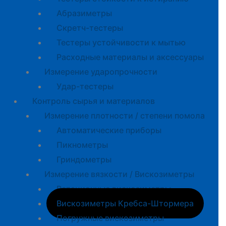
Абразиметры
Скретч-тестеры
Тестеры устойчивости к мытью
Расходные материалы и аксессуары
Измерение ударопрочности
Удар-тестеры
Контроль сырья и материалов
Измерение плотности / степени помола
Автоматические приборы
Пикнометры
Гриндометры
Измерение вязкости / Вискозиметры
Ротационные вискозиметры
Вискозиметры Кребса-Штормера
Погружные вискозиметры