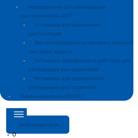
Оборудование для регенерации
растворителей JXEP
Установки для криогенной
дистилляции
Дистилляционные установки с двойной
системой защиты
Установки непрерывного действия для
регенерации растворителей
Установки для однократной
регенерации растворителя
Термоиндикаторы REATEC
Производители
О