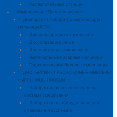
Распылительные станции
Измельчение / Перемешивание
Дисперсия / Лабораторные миксеры /
мельницы BEVS
Диссольверы автоматические
Диссольверы ручные
Дополнительные аксессуары
Вертикальные бисерные мельницы
Горизонтальные бисерные мельницы
ДИСПЕРСИЯ / ЛАБОРАТОРНЫЕ МИКСЕРЫ
/ МЕЛЬНИЦЫ HOOSUN
Лабораторная интеллектуальная
система смешивания
Лабораторное оборудование для
смешивания суспензий