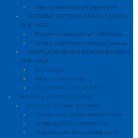
Спектрометры для измерения УФ
ТЕСТОВЫЕ СВЕТОВЫЕ КАБИНЫ / ШКАФЫ
SINE IMAGE
Просмотровые кабины / лайтбоксы
Кабины (короб) для передачи данных
ОБОРУДОВАНИЕ ДЛЯ ИЗМЕРЕНИЯ СВЕТА
SINE IMAGE
Люксметры
Спектрорадиометры
Программное обеспечение
Контроль качества покрытия
Контроль толщины покрытия
Толщиномер-колесо мокрого слоя
Контроль толщины покрытия
Разрушающий толщиномер сухой