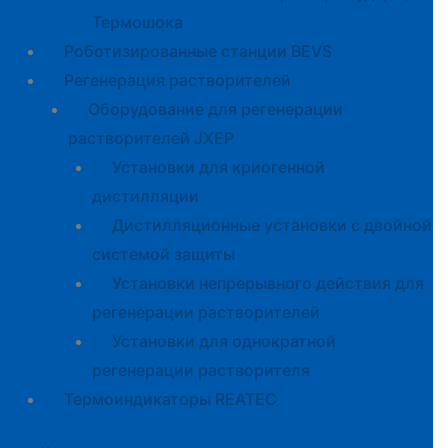
Термошока
Роботизированные станции BEVS
Регенерация растворителей
Оборудование для регенерации
растворителей JXEP
Установки для криогенной
дистилляции
Дистилляционные установки с двойной
системой защиты
Установки непрерывного действия для
регенерации растворителей
Установки для однократной
регенерации растворителя
Термоиндикаторы REATEC