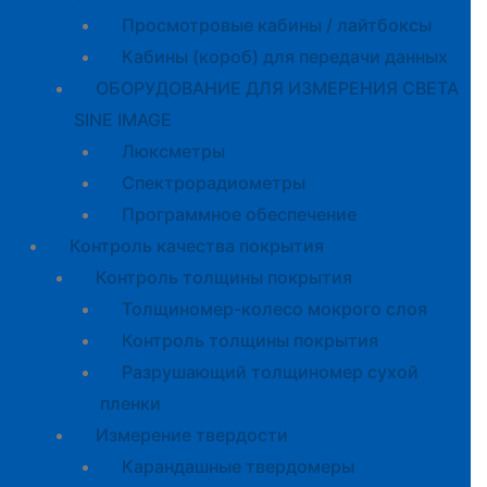
Просмотровые кабины / лайтбоксы
Кабины (короб) для передачи данных
ОБОРУДОВАНИЕ ДЛЯ ИЗМЕРЕНИЯ СВЕТА
SINE IMAGE
Люксметры
Спектрорадиометры
Программное обеспечение
Контроль качества покрытия
Контроль толщины покрытия
Толщиномер-колесо мокрого слоя
Контроль толщины покрытия
Разрушающий толщиномер сухой
пленки
Измерение твердости
Карандашные твердомеры