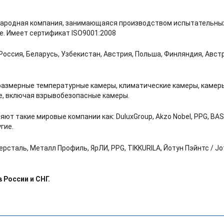
ународная компания, занимающаяся производством испытательных
е. Имеет сертификат ISO9001:2008
 Россия, Беларусь, Узбекистан, Австрия, Польша, Финляндия, Авст
размерные температурные камеры, климатические камеры, камер
е, включая взрывобезопасные камеры.
т такие мировые компании как: DuluxGroup, Akzo Nobel, PPG, BASF
угие.
таль, Металл Профиль, ЯрЛИ, PPG, TIKKURILA, Йотун Пэйнтс / Jot
России и СНГ.