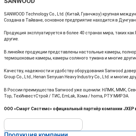
SANWOOD
SANWOOD Technology Co., Ltd. (Китай, Гуанчжоу) крупная межд
Создана в Тайване, основное предприятие находится в Дунгуан
Продукция эксплуатируется в более 40 странах мира, таких как
другие.
В линейке продукции представлены настольные камеры, полно
термошоковые камеры, камеры соляного тумана и многие други
Качеству, надежности и удобству оборудования Sanwood доверяю
Group Co., Ltd., Henan Senyuan Heavy Industry Co., Ltd. и многие др
В России преимущества Sanwood уже оценили: НЛМК, ММК, Северс
Top, ТехИнвестСтрой / ТИС, EmLak, Хома / homa, РТУ МИРЭА.
ООО «Смарт Системс» официальный партнёр компании JXEP в 
Продукция компании