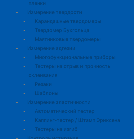
пленки
Измерение твердости
Карандашные твердомеры
Твердомер Бухгольца
Маятниковые твердомеры
Измерение адгезии
Многофункциональные приборы
Тестеры на отрыв и прочность
склеивания
Резаки
Шаблоны
Измерение эластичности
Автоматический тестер
Каппинг-тестер / Штамп Эриксена
Тестеры на изгиб
Контроль истирания