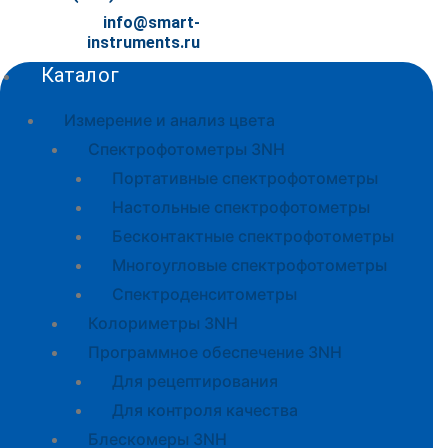
info@smart-
instruments.ru
Каталог
Измерение и анализ цвета
Спектрофотометры 3NH
Портативные спектрофотометры
Настольные спектрофотометры
Бесконтактные спектрофотометры
Многоугловые спектрофотометры
Спектроденситометры
Колориметры 3NH
Программное обеспечение 3NH
Для рецептирования
Для контроля качества
Блескомеры 3NH