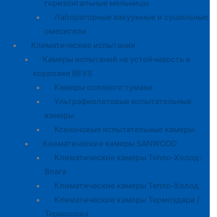
горизонтальные мельницы
Лабораторные вакуумные и сушильные
смесители
Климатические испытания
Камеры испытаний на устойчивость к
коррозии BEVS
Камеры соляного тумана
Ультрафиолетовые испытательные
камеры
Ксеноновые испытательные камеры
Климатические камеры SANWOOD
Климатические камеры Тепло-Холод-
Влага
Климатические камеры Тепло-Холод
Климатические камеры Термоудара /
Термошока