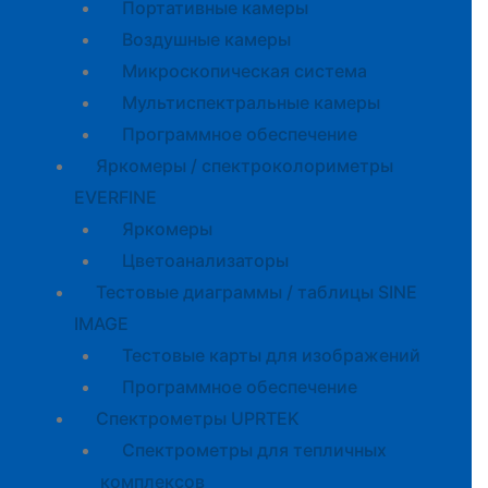
Портативные камеры
Воздушные камеры
Микроскопическая система
Мультиспектральные камеры
Программное обеспечение
Яркомеры / спектроколориметры
EVERFINE
Яркомеры
Цветоанализаторы
Тестовые диаграммы / таблицы SINE
IMAGE
Тестовые карты для изображений
Программное обеспечение
Спектрометры UPRTEK
Спектрометры для тепличных
комплексов