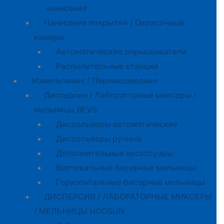
нанесения
Нанесение покрытий / Окрасочные
камеры
Автоматические опрыскиватели
Распылительные станции
Измельчение / Перемешивание
Дисперсия / Лабораторные миксеры /
мельницы BEVS
Диссольверы автоматические
Диссольверы ручные
Дополнительные аксессуары
Вертикальные бисерные мельницы
Горизонтальные бисерные мельницы
ДИСПЕРСИЯ / ЛАБОРАТОРНЫЕ МИКСЕРЫ
/ МЕЛЬНИЦЫ HOOSUN