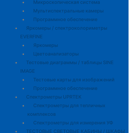
Микроскопическая система
Мультиспектральные камеры
Программное обеспечение
Яркомеры / спектроколориметры
EVERFINE
Яркомеры
Цветоанализаторы
Тестовые диаграммы / таблицы SINE
IMAGE
Тестовые карты для изображений
Программное обеспечение
Спектрометры UPRTEK
Спектрометры для тепличных
комплексов
Спектрометры для измерения УФ
ТЕСТОВЫЕ СВЕТОВЫЕ КАБИНЫ / ШКАФЫ