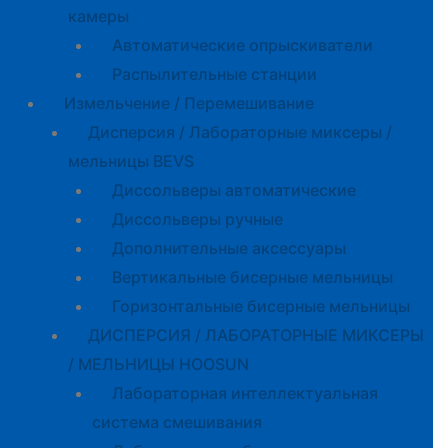
камеры
Автоматические опрыскиватели
Распылительные станции
Измельчение / Перемешивание
Дисперсия / Лабораторные миксеры /
мельницы BEVS
Диссольверы автоматические
Диссольверы ручные
Дополнительные аксессуары
Вертикальные бисерные мельницы
Горизонтальные бисерные мельницы
ДИСПЕРСИЯ / ЛАБОРАТОРНЫЕ МИКСЕРЫ
/ МЕЛЬНИЦЫ HOOSUN
Лабораторная интеллектуальная
система смешивания