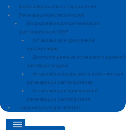
Роботизированные станции BEVS
Регенерация растворителей
Оборудование для регенерации
растворителей JXEP
Установки для криогенной
дистилляции
Дистилляционные установки с двойной
системой защиты
Установки непрерывного действия для
регенерации растворителей
Установки для однократной
регенерации растворителя
Термоиндикаторы REATEC