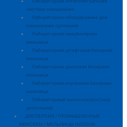
Лабораторная интеллектуальная
система смешивания
Лабораторное оборудование для
смешивания суспензий
Лабораторная нанобисерная
мельница
Лабораторная штифтовая бисерная
мельница
Лабораторная дисковая бисерная
мельница
Лабораторная корзинная бисерная
мельница
Лабораторный высокоскоростной
диссольвер
ДИСПЕРСИЯ / ПРОМЫШЛЕННЫЕ
МИКСЕРЫ / МЕЛЬНИЦЫ HOOSUN