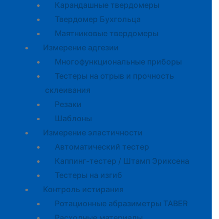
Карандашные твердомеры
Твердомер Бухгольца
Маятниковые твердомеры
Измерение адгезии
Многофункциональные приборы
Тестеры на отрыв и прочность
склеивания
Резаки
Шаблоны
Измерение эластичности
Автоматический тестер
Каппинг-тестер / Штамп Эриксена
Тестеры на изгиб
Контроль истирания
Ротационные абразиметры TABER
Расходные материалы