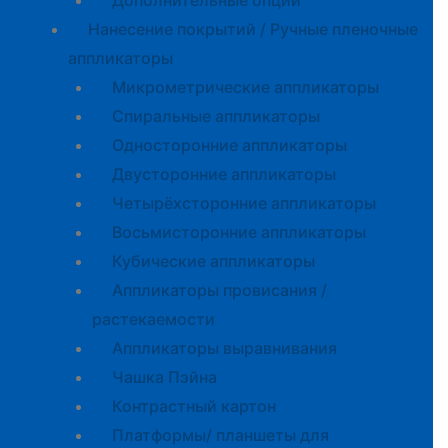
Дополнительные опции
Нанесение покрытий / Ручные пленочные
аппликаторы
Микрометрические аппликаторы
Спиральные аппликаторы
Односторонние аппликаторы
Двусторонние аппликаторы
Четырёхсторонние аппликаторы
Восьмисторонние аппликаторы
Кубические аппликаторы
Аппликаторы провисания /
растекаемости
Аппликаторы выравнивания
Чашка Пэйна
Контрастный картон
Платформы/ планшеты для