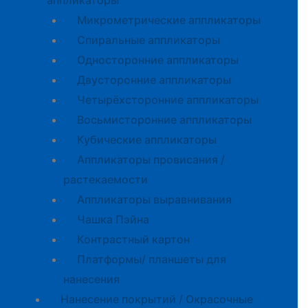
аппликаторы
Микрометрические аппликаторы
Спиральные аппликаторы
Односторонние аппликаторы
Двусторонние аппликаторы
Четырёхсторонние аппликаторы
Восьмисторонние аппликаторы
Кубические аппликаторы
Аппликаторы провисания /
растекаемости
Аппликаторы выравнивания
Чашка Пэйна
Контрастный картон
Платформы/ планшеты для
нанесения
Нанесение покрытий / Окрасочные