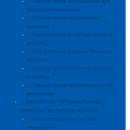
Лабораторное оборудование для
смешивания суспензий
Лабораторная нанобисерная
мельница
Лабораторная штифтовая бисерная
мельница
Лабораторная дисковая бисерная
мельница
Лабораторная корзинная бисерная
мельница
Лабораторный высокоскоростной
диссольвер
ДИСПЕРСИЯ / ПРОМЫШЛЕННЫЕ
МИКСЕРЫ / МЕЛЬНИЦЫ HOOSUN
Интеллектуальная система
смешивания