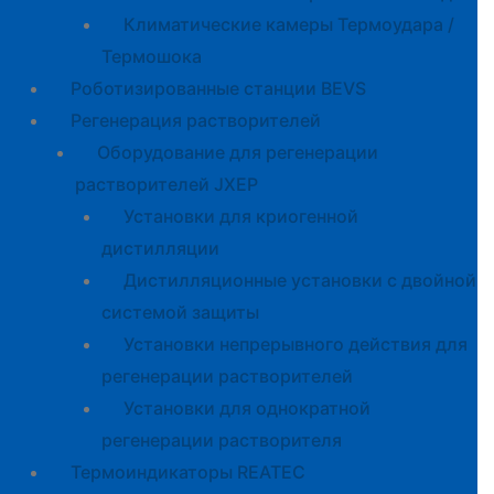
Климатические камеры Термоудара /
Термошока
Роботизированные станции BEVS
Регенерация растворителей
Оборудование для регенерации
растворителей JXEP
Установки для криогенной
дистилляции
Дистилляционные установки с двойной
системой защиты
Установки непрерывного действия для
регенерации растворителей
Установки для однократной
регенерации растворителя
Термоиндикаторы REATEC