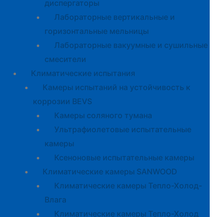
диспергаторы
Лабораторные вертикальные и
горизонтальные мельницы
Лабораторные вакуумные и сушильные
смесители
Климатические испытания
Камеры испытаний на устойчивость к
коррозии BEVS
Камеры соляного тумана
Ультрафиолетовые испытательные
камеры
Ксеноновые испытательные камеры
Климатические камеры SANWOOD
Климатические камеры Тепло-Холод-
Влага
Климатические камеры Тепло-Холод