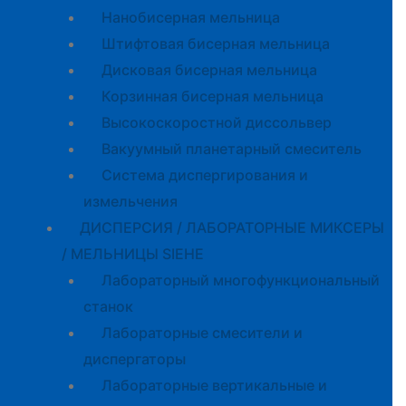
Нанобисерная мельница
Штифтовая бисерная мельница
Дисковая бисерная мельница
Корзинная бисерная мельница
Высокоскоростной диссольвер
Вакуумный планетарный смеситель
Система диспергирования и
измельчения
ДИСПЕРСИЯ / ЛАБОРАТОРНЫЕ МИКСЕРЫ
/ МЕЛЬНИЦЫ SIEHE
Лабораторный многофункциональный
станок
Лабораторные смесители и
диспергаторы
Лабораторные вертикальные и