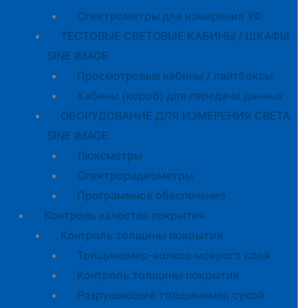
Спектрометры для измерения УФ
ТЕСТОВЫЕ СВЕТОВЫЕ КАБИНЫ / ШКАФЫ
SINE IMAGE
Просмотровые кабины / лайтбоксы
Кабины (короб) для передачи данных
ОБОРУДОВАНИЕ ДЛЯ ИЗМЕРЕНИЯ СВЕТА
SINE IMAGE
Люксметры
Спектрорадиометры
Программное обеспечение
Контроль качества покрытия
Контроль толщины покрытия
Толщиномер-колесо мокрого слоя
Контроль толщины покрытия
Разрушающий толщиномер сухой