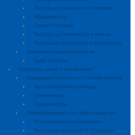
Тестеры стойкости к истиранию
Абразиметры
Скретч-тестеры
Тестеры устойчивости к мытью
Расходные материалы и аксессуары
Измерение ударопрочности
Удар-тестеры
Контроль сырья и материалов
Измерение плотности / степени помола
Автоматические приборы
Пикнометры
Гриндометры
Измерение вязкости / Вискозиметры
Ротационные вискозиметры
Вискозиметры Кребса-Штормера