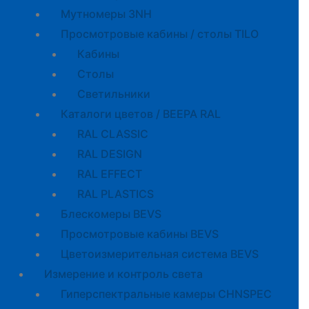
Мутномеры 3NH
Просмотровые кабины / столы TILO
Кабины
Cтолы
Светильники
Каталоги цветов / BEEPA RAL
RAL CLASSIC
RAL DESIGN
RAL EFFECT
RAL PLASTICS
Блескомеры BEVS
Просмотровые кабины BEVS
Цветоизмерительная система BEVS
Измерение и контроль света
Гиперспектральные камеры CHNSPEC