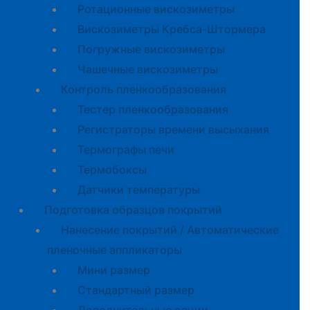
Ротационные вискозиметры
Вискозиметры Кребса-Штормера
Погружные вискозиметры
Чашечные вискозиметры
Контроль пленкообразования
Тестер пленкообразования
Регистраторы времени высыхания
Термографы печи
Термобоксы
Датчики температуры
Подготовка образцов покрытий
Нанесение покрытий / Автоматические
пленочные аппликаторы
Мини размер
Стандартный размер