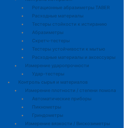
Ротационные абразиметры TABER
Расходные материалы
Тестеры стойкости к истиранию
Абразиметры
Скретч-тестеры
Тестеры устойчивости к мытью
Расходные материалы и аксессуары
Измерение ударопрочности
Удар-тестеры
Контроль сырья и материалов
Измерение плотности / степени помола
Автоматические приборы
Пикнометры
Гриндометры
Измерение вязкости / Вискозиметры