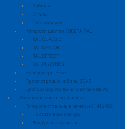
Кабины
Cтолы
Светильники
Каталоги цветов / BEEPA RAL
RAL CLASSIC
RAL DESIGN
RAL EFFECT
RAL PLASTICS
Блескомеры BEVS
Просмотровые кабины BEVS
Цветоизмерительная система BEVS
Измерение и контроль света
Гиперспектральные камеры CHNSPEC
Портативные камеры
Воздушные камеры