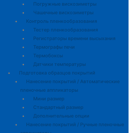
Погружные вискозиметры
Чашечные вискозиметры
Контроль пленкообразования
Тестер пленкообразования
Регистраторы времени высыхания
Термографы печи
Термобоксы
Датчики температуры
Подготовка образцов покрытий
Нанесение покрытий / Автоматические
пленочные аппликаторы
Мини размер
Стандартный размер
Дополнительные опции
Нанесение покрытий / Ручные пленочные