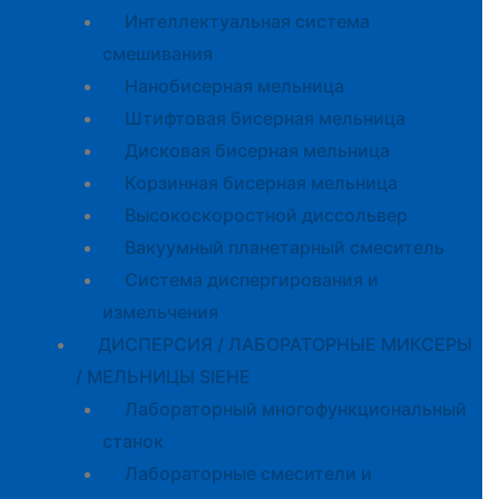
Интеллектуальная система
смешивания
Нанобисерная мельница
Штифтовая бисерная мельница
Дисковая бисерная мельница
Корзинная бисерная мельница
Высокоскоростной диссольвер
Вакуумный планетарный смеситель
Система диспергирования и
измельчения
ДИСПЕРСИЯ / ЛАБОРАТОРНЫЕ МИКСЕРЫ
/ МЕЛЬНИЦЫ SIEHE
Лабораторный многофункциональный
станок
Лабораторные смесители и