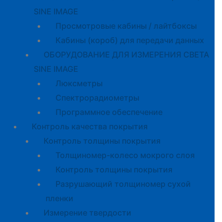
SINE IMAGE
Просмотровые кабины / лайтбоксы
Кабины (короб) для передачи данных
ОБОРУДОВАНИЕ ДЛЯ ИЗМЕРЕНИЯ СВЕТА
SINE IMAGE
Люксметры
Спектрорадиометры
Программное обеспечение
Контроль качества покрытия
Контроль толщины покрытия
Толщиномер-колесо мокрого слоя
Контроль толщины покрытия
Разрушающий толщиномер сухой
пленки
Измерение твердости