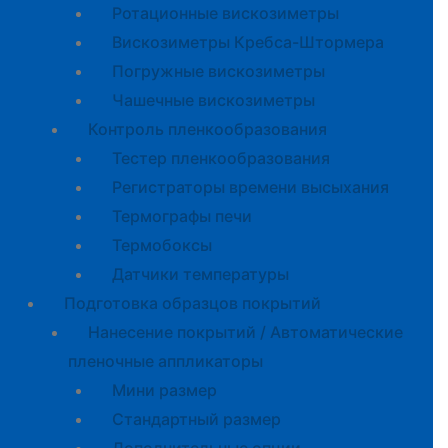
Ротационные вискозиметры
Вискозиметры Кребса-Штормера
Погружные вискозиметры
Чашечные вискозиметры
Контроль пленкообразования
Тестер пленкообразования
Регистраторы времени высыхания
Термографы печи
Термобоксы
Датчики температуры
Подготовка образцов покрытий
Нанесение покрытий / Автоматические
пленочные аппликаторы
Мини размер
Стандартный размер