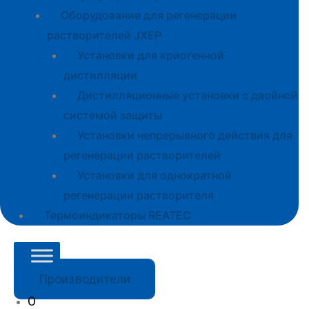
Оборудование для регенерации
растворителей JXEP
Установки для криогенной
дистилляции
Дистилляционные установки с двойной
системой защиты
Установки непрерывного действия для
регенерации растворителей
Установки для однократной
регенерации растворителя
Термоиндикаторы REATEC
Производители
О