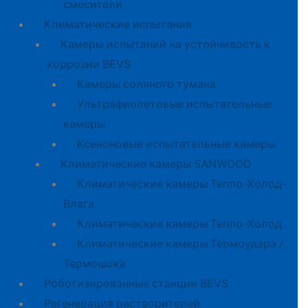
смесители
Климатические испытания
Камеры испытаний на устойчивость к
коррозии BEVS
Камеры соляного тумана
Ультрафиолетовые испытательные
камеры
Ксеноновые испытательные камеры
Климатические камеры SANWOOD
Климатические камеры Тепло-Холод-
Влага
Климатические камеры Тепло-Холод
Климатические камеры Термоудара /
Термошока
Роботизированные станции BEVS
Регенерация растворителей