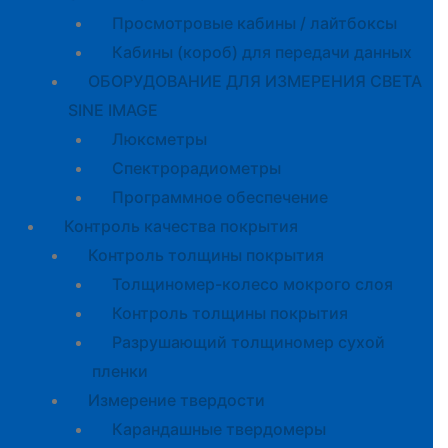
Просмотровые кабины / лайтбоксы
Кабины (короб) для передачи данных
ОБОРУДОВАНИЕ ДЛЯ ИЗМЕРЕНИЯ СВЕТА
SINE IMAGE
Люксметры
Спектрорадиометры
Программное обеспечение
Контроль качества покрытия
Контроль толщины покрытия
Толщиномер-колесо мокрого слоя
Контроль толщины покрытия
Разрушающий толщиномер сухой
пленки
Измерение твердости
Карандашные твердомеры