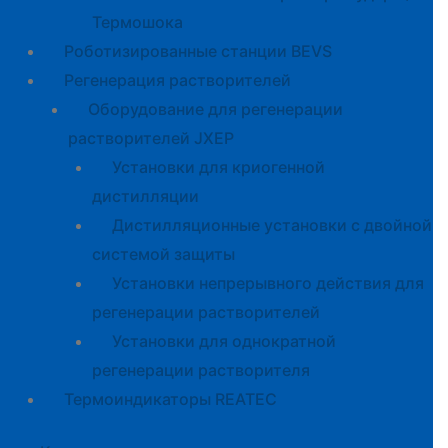
Термошока
Роботизированные станции BEVS
Регенерация растворителей
Оборудование для регенерации
растворителей JXEP
Установки для криогенной
дистилляции
Дистилляционные установки с двойной
системой защиты
Установки непрерывного действия для
регенерации растворителей
Установки для однократной
регенерации растворителя
Термоиндикаторы REATEC