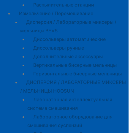
Распылительные станции
Измельчение / Перемешивание
Дисперсия / Лабораторные миксеры /
мельницы BEVS
Диссольверы автоматические
Диссольверы ручные
Дополнительные аксессуары
Вертикальные бисерные мельницы
Горизонтальные бисерные мельницы
ДИСПЕРСИЯ / ЛАБОРАТОРНЫЕ МИКСЕРЫ
/ МЕЛЬНИЦЫ HOOSUN
Лабораторная интеллектуальная
система смешивания
Лабораторное оборудование для
смешивания суспензий