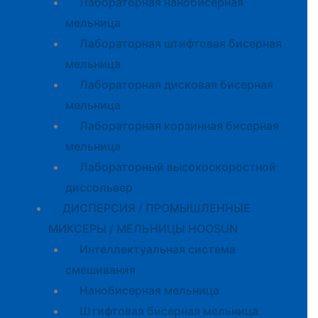
Лабораторная нанобисерная
мельница
Лабораторная штифтовая бисерная
мельница
Лабораторная дисковая бисерная
мельница
Лабораторная корзинная бисерная
мельница
Лабораторный высокоскоростной
диссольвер
ДИСПЕРСИЯ / ПРОМЫШЛЕННЫЕ
МИКСЕРЫ / МЕЛЬНИЦЫ HOOSUN
Интеллектуальная система
смешивания
Нанобисерная мельница
Штифтовая бисерная мельница