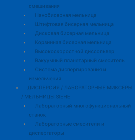
смешивания
Нанобисерная мельница
Штифтовая бисерная мельница
Дисковая бисерная мельница
Корзинная бисерная мельница
Высокоскоростной диссольвер
Вакуумный планетарный смеситель
Система диспергирования и
измельчения
ДИСПЕРСИЯ / ЛАБОРАТОРНЫЕ МИКСЕРЫ
/ МЕЛЬНИЦЫ SIEHE
Лабораторный многофункциональный
станок
Лабораторные смесители и
диспергаторы