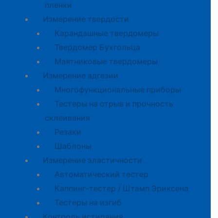
пленки
Измерение твердости
Карандашные твердомеры
Твердомер Бухгольца
Маятниковые твердомеры
Измерение адгезии
Многофункциональные приборы
Тестеры на отрыв и прочность
склеивания
Резаки
Шаблоны
Измерение эластичности
Автоматический тестер
Каппинг-тестер / Штамп Эриксена
Тестеры на изгиб
Контроль истирания