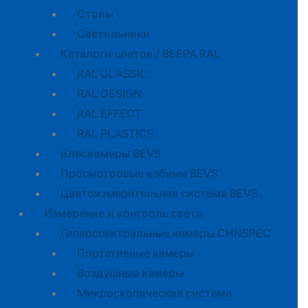
Cтолы
Светильники
Каталоги цветов / BEEPA RAL
RAL CLASSIC
RAL DESIGN
RAL EFFECT
RAL PLASTICS
Блескомеры BEVS
Просмотровые кабины BEVS
Цветоизмерительная система BEVS
Измерение и контроль света
Гиперспектральные камеры CHNSPEC
Портативные камеры
Воздушные камеры
Микроскопическая система