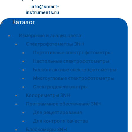
info@smart-
instruments.ru
Каталог
Измерение и анализ цвета
Спектрофотометры 3NH
Портативные спектрофотометры
Настольные спектрофотометры
Бесконтактные спектрофотометры
Многоугловые спектрофотометры
Спектроденситометры
Колориметры 3NH
Программное обеспечение 3NH
Для рецептирования
Для контроля качества
Блескомеры 3NH