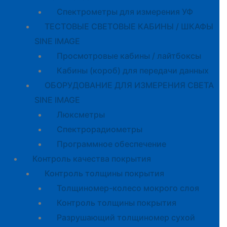
Спектрометры для измерения УФ
ТЕСТОВЫЕ СВЕТОВЫЕ КАБИНЫ / ШКАФЫ
SINE IMAGE
Просмотровые кабины / лайтбоксы
Кабины (короб) для передачи данных
ОБОРУДОВАНИЕ ДЛЯ ИЗМЕРЕНИЯ СВЕТА
SINE IMAGE
Люксметры
Спектрорадиометры
Программное обеспечение
Контроль качества покрытия
Контроль толщины покрытия
Толщиномер-колесо мокрого слоя
Контроль толщины покрытия
Разрушающий толщиномер сухой