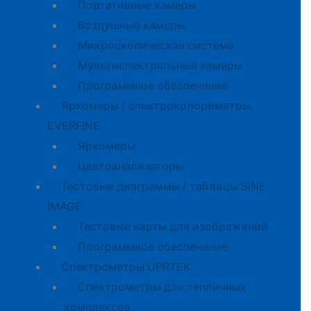
Портативные камеры
Воздушные камеры
Микроскопическая система
Мультиспектральные камеры
Программное обеспечение
Яркомеры / спектроколориметры
EVERFINE
Яркомеры
Цветоанализаторы
Тестовые диаграммы / таблицы SINE
IMAGE
Тестовые карты для изображений
Программное обеспечение
Спектрометры UPRTEK
Спектрометры для тепличных
комплексов