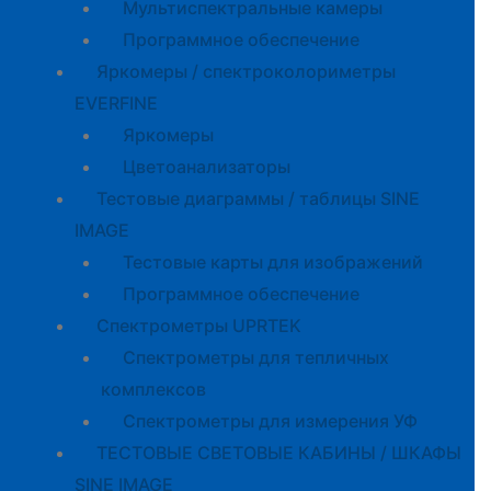
Мультиспектральные камеры
Программное обеспечение
Яркомеры / спектроколориметры
EVERFINE
Яркомеры
Цветоанализаторы
Тестовые диаграммы / таблицы SINE
IMAGE
Тестовые карты для изображений
Программное обеспечение
Спектрометры UPRTEK
Спектрометры для тепличных
комплексов
Спектрометры для измерения УФ
ТЕСТОВЫЕ СВЕТОВЫЕ КАБИНЫ / ШКАФЫ
SINE IMAGE