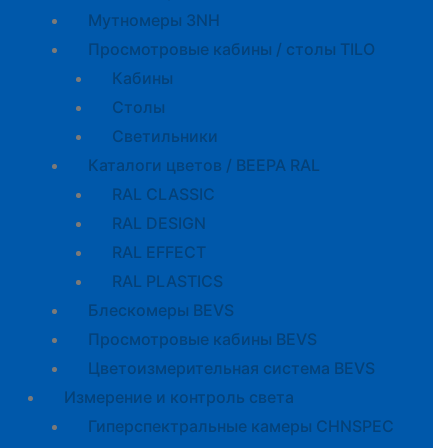
Мутномеры 3NH
Просмотровые кабины / столы TILO
Кабины
Cтолы
Светильники
Каталоги цветов / BEEPA RAL
RAL CLASSIC
RAL DESIGN
RAL EFFECT
RAL PLASTICS
Блескомеры BEVS
Просмотровые кабины BEVS
Цветоизмерительная система BEVS
Измерение и контроль света
Гиперспектральные камеры CHNSPEC