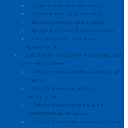
Дисковая бисерная мельница
Корзинная бисерная мельница
Высокоскоростной диссольвер
Вакуумный планетарный смеситель
Система диспергирования и
измельчения
ДИСПЕРСИЯ / ЛАБОРАТОРНЫЕ МИКСЕРЫ
/ МЕЛЬНИЦЫ SIEHE
Лабораторный многофункциональный
станок
Лабораторные смесители и
диспергаторы
Лабораторные вертикальные и
горизонтальные мельницы
Лабораторные вакуумные и сушильные