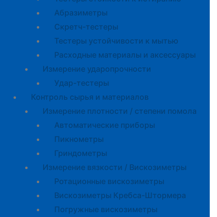
Абразиметры
Скретч-тестеры
Тестеры устойчивости к мытью
Расходные материалы и аксессуары
Измерение ударопрочности
Удар-тестеры
Контроль сырья и материалов
Измерение плотности / степени помола
Автоматические приборы
Пикнометры
Гриндометры
Измерение вязкости / Вискозиметры
Ротационные вискозиметры
Вискозиметры Кребса-Штормера
Погружные вискозиметры