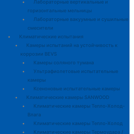
Лабораторные вертикальные и
горизонтальные мельницы
Лабораторные вакуумные и сушильные
смесители
Климатические испытания
Камеры испытаний на устойчивость к
коррозии BEVS
Камеры соляного тумана
Ультрафиолетовые испытательные
камеры
Ксеноновые испытательные камеры
Климатические камеры SANWOOD
Климатические камеры Тепло-Холод-
Влага
Климатические камеры Тепло-Холод
Климатические камеры Термоудара /