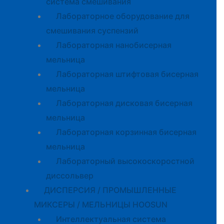
система смешивания
Лабораторное оборудование для
смешивания суспензий
Лабораторная нанобисерная
мельница
Лабораторная штифтовая бисерная
мельница
Лабораторная дисковая бисерная
мельница
Лабораторная корзинная бисерная
мельница
Лабораторный высокоскоростной
диссольвер
ДИСПЕРСИЯ / ПРОМЫШЛЕННЫЕ
МИКСЕРЫ / МЕЛЬНИЦЫ HOOSUN
Интеллектуальная система