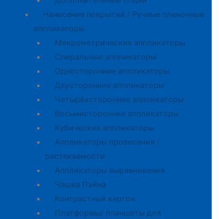
Дополнительные опции
Нанесение покрытий / Ручные пленочные
аппликаторы
Микрометрические аппликаторы
Спиральные аппликаторы
Односторонние аппликаторы
Двусторонние аппликаторы
Четырёхсторонние аппликаторы
Восьмисторонние аппликаторы
Кубические аппликаторы
Аппликаторы провисания /
растекаемости
Аппликаторы выравнивания
Чашка Пэйна
Контрастный картон
Платформы/ планшеты для