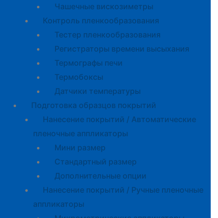
Чашечные вискозиметры
Контроль пленкообразования
Тестер пленкообразования
Регистраторы времени высыхания
Термографы печи
Термобоксы
Датчики температуры
Подготовка образцов покрытий
Нанесение покрытий / Автоматические
пленочные аппликаторы
Мини размер
Стандартный размер
Дополнительные опции
Нанесение покрытий / Ручные пленочные
аппликаторы