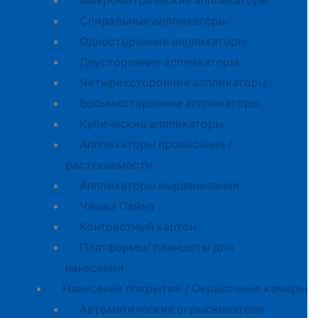
Микрометрические аппликаторы
Спиральные аппликаторы
Односторонние аппликаторы
Двусторонние аппликаторы
Четырёхсторонние аппликаторы
Восьмисторонние аппликаторы
Кубические аппликаторы
Аппликаторы провисания /
растекаемости
Аппликаторы выравнивания
Чашка Пэйна
Контрастный картон
Платформы/ планшеты для
нанесения
Нанесение покрытий / Окрасочные камеры
Автоматические опрыскиватели