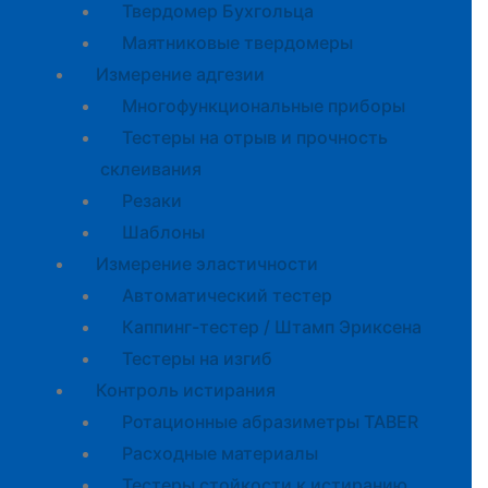
Твердомер Бухгольца
Маятниковые твердомеры
Измерение адгезии
Многофункциональные приборы
Тестеры на отрыв и прочность
склеивания
Резаки
Шаблоны
Измерение эластичности
Автоматический тестер
Каппинг-тестер / Штамп Эриксена
Тестеры на изгиб
Контроль истирания
Ротационные абразиметры TABER
Расходные материалы
Тестеры стойкости к истиранию