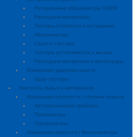
Ротационные абразиметры TABER
Расходные материалы
Тестеры стойкости к истиранию
Абразиметры
Скретч-тестеры
Тестеры устойчивости к мытью
Расходные материалы и аксессуары
Измерение ударопрочности
Удар-тестеры
Контроль сырья и материалов
Измерение плотности / степени помола
Автоматические приборы
Пикнометры
Гриндометры
Измерение вязкости / Вискозиметры