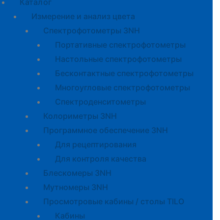
Каталог
Измерение и анализ цвета
Спектрофотометры 3NH
Портативные спектрофотометры
Настольные спектрофотометры
Бесконтактные спектрофотометры
Многоугловые спектрофотометры
Спектроденситометры
Колориметры 3NH
Программное обеспечение 3NH
Для рецептирования
Для контроля качества
Блескомеры 3NH
Мутномеры 3NH
Просмотровые кабины / столы TILO
Кабины