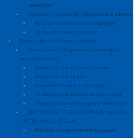
нанесения
Нанесение покрытий / Окрасочные камеры
Автоматические опрыскиватели
Распылительные станции
Измельчение / Перемешивание
Дисперсия / Лабораторные миксеры /
мельницы BEVS
Диссольверы автоматические
Диссольверы ручные
Дополнительные аксессуары
Вертикальные бисерные мельницы
Горизонтальные бисерные мельницы
ДИСПЕРСИЯ / ЛАБОРАТОРНЫЕ МИКСЕРЫ
/ МЕЛЬНИЦЫ HOOSUN
Лабораторная интеллектуальная