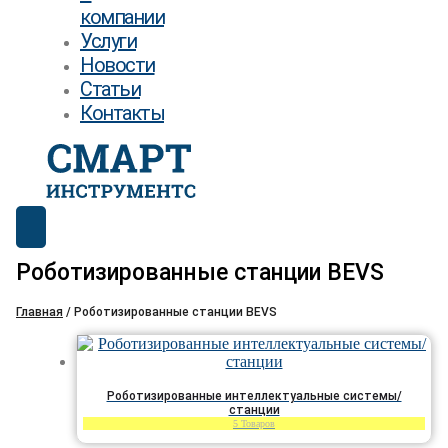
компании
Услуги
Новости
Статьи
Контакты
Роботизированные станции BEVS
Главная
/ Роботизированные станции BEVS
Роботизированные интеллектуальные системы/
станции
5 Товаров