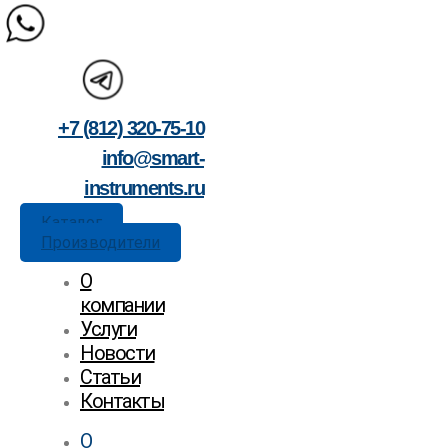
+7 (812) 320-75-10
info@smart-
instruments.ru
Каталог
Производители
О
компании
Услуги
Новости
Статьи
Контакты
О