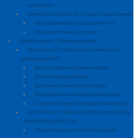
нанесения
Нанесение покрытий / Окрасочные камеры
Автоматические опрыскиватели
Распылительные станции
Измельчение / Перемешивание
Дисперсия / Лабораторные миксеры /
мельницы BEVS
Диссольверы автоматические
Диссольверы ручные
Дополнительные аксессуары
Вертикальные бисерные мельницы
Горизонтальные бисерные мельницы
ДИСПЕРСИЯ / ЛАБОРАТОРНЫЕ МИКСЕРЫ
/ МЕЛЬНИЦЫ HOOSUN
Лабораторная интеллектуальная