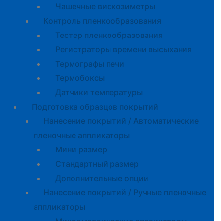
Чашечные вискозиметры
Контроль пленкообразования
Тестер пленкообразования
Регистраторы времени высыхания
Термографы печи
Термобоксы
Датчики температуры
Подготовка образцов покрытий
Нанесение покрытий / Автоматические
пленочные аппликаторы
Мини размер
Стандартный размер
Дополнительные опции
Нанесение покрытий / Ручные пленочные
аппликаторы