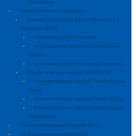
смесители
Климатические испытания
Камеры испытаний на устойчивость к
коррозии BEVS
Камеры соляного тумана
Ультрафиолетовые испытательные
камеры
Ксеноновые испытательные камеры
Климатические камеры SANWOOD
Климатические камеры Тепло-Холод-
Влага
Климатические камеры Тепло-Холод
Климатические камеры Термоудара /
Термошока
Роботизированные станции BEVS
Регенерация растворителей