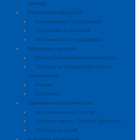
пленки
Измерение твердости
Карандашные твердомеры
Твердомер Бухгольца
Маятниковые твердомеры
Измерение адгезии
Многофункциональные приборы
Тестеры на отрыв и прочность
склеивания
Резаки
Шаблоны
Измерение эластичности
Автоматический тестер
Каппинг-тестер / Штамп Эриксена
Тестеры на изгиб
Контроль истирания