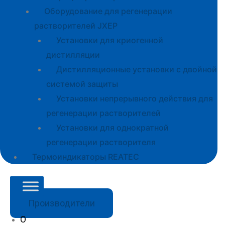
Оборудование для регенерации
растворителей JXEP
Установки для криогенной
дистилляции
Дистилляционные установки с двойной
системой защиты
Установки непрерывного действия для
регенерации растворителей
Установки для однократной
регенерации растворителя
Термоиндикаторы REATEC
Производители
О