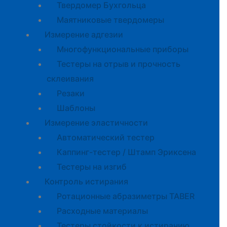
Твердомер Бухгольца
Маятниковые твердомеры
Измерение адгезии
Многофункциональные приборы
Тестеры на отрыв и прочность
склеивания
Резаки
Шаблоны
Измерение эластичности
Автоматический тестер
Каппинг-тестер / Штамп Эриксена
Тестеры на изгиб
Контроль истирания
Ротационные абразиметры TABER
Расходные материалы
Тестеры стойкости к истиранию