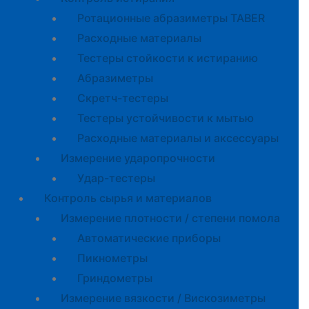
Ротационные абразиметры TABER
Расходные материалы
Тестеры стойкости к истиранию
Абразиметры
Скретч-тестеры
Тестеры устойчивости к мытью
Расходные материалы и аксессуары
Измерение ударопрочности
Удар-тестеры
Контроль сырья и материалов
Измерение плотности / степени помола
Автоматические приборы
Пикнометры
Гриндометры
Измерение вязкости / Вискозиметры