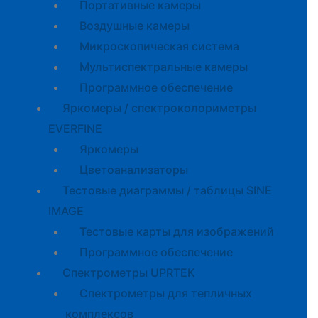
Портативные камеры
Воздушные камеры
Микроскопическая система
Мультиспектральные камеры
Программное обеспечение
Яркомеры / спектроколориметры
EVERFINE
Яркомеры
Цветоанализаторы
Тестовые диаграммы / таблицы SINE
IMAGE
Тестовые карты для изображений
Программное обеспечение
Спектрометры UPRTEK
Спектрометры для тепличных
комплексов