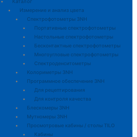
Каталог
Измерение и анализ цвета
Спектрофотометры 3NH
Портативные спектрофотометры
Настольные спектрофотометры
Бесконтактные спектрофотометры
Многоугловые спектрофотометры
Спектроденситометры
Колориметры 3NH
Программное обеспечение 3NH
Для рецептирования
Для контроля качества
Блескомеры 3NH
Мутномеры 3NH
Просмотровые кабины / столы TILO
Кабины