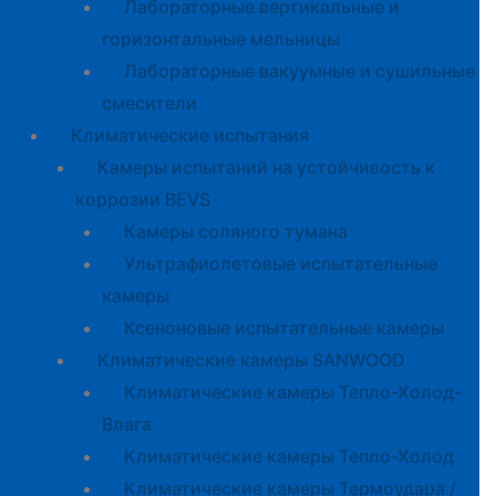
Лабораторные вертикальные и
горизонтальные мельницы
Лабораторные вакуумные и сушильные
смесители
Климатические испытания
Камеры испытаний на устойчивость к
коррозии BEVS
Камеры соляного тумана
Ультрафиолетовые испытательные
камеры
Ксеноновые испытательные камеры
Климатические камеры SANWOOD
Климатические камеры Тепло-Холод-
Влага
Климатические камеры Тепло-Холод
Климатические камеры Термоудара /