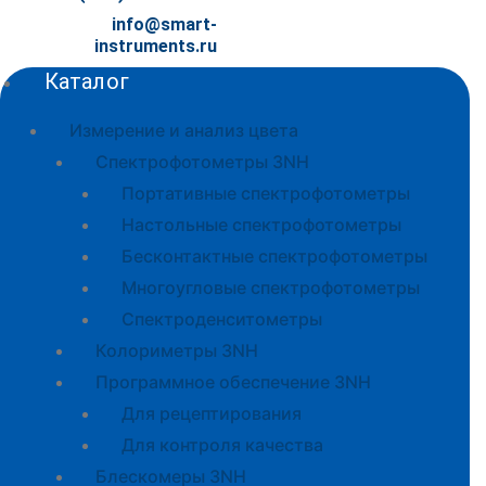
info@smart-
instruments.ru
Каталог
Измерение и анализ цвета
Спектрофотометры 3NH
Портативные спектрофотометры
Настольные спектрофотометры
Бесконтактные спектрофотометры
Многоугловые спектрофотометры
Спектроденситометры
Колориметры 3NH
Программное обеспечение 3NH
Для рецептирования
Для контроля качества
Блескомеры 3NH