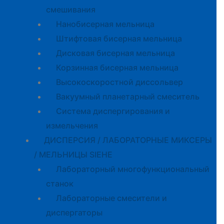
смешивания
Нанобисерная мельница
Штифтовая бисерная мельница
Дисковая бисерная мельница
Корзинная бисерная мельница
Высокоскоростной диссольвер
Вакуумный планетарный смеситель
Система диспергирования и
измельчения
ДИСПЕРСИЯ / ЛАБОРАТОРНЫЕ МИКСЕРЫ
/ МЕЛЬНИЦЫ SIEHE
Лабораторный многофункциональный
станок
Лабораторные смесители и
диспергаторы