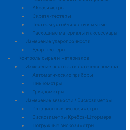
Абразиметры
Скретч-тестеры
Тестеры устойчивости к мытью
Расходные материалы и аксессуары
Измерение ударопрочности
Удар-тестеры
Контроль сырья и материалов
Измерение плотности / степени помола
Автоматические приборы
Пикнометры
Гриндометры
Измерение вязкости / Вискозиметры
Ротационные вискозиметры
Вискозиметры Кребса-Штормера
Погружные вискозиметры