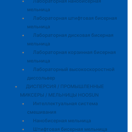
Лабораторная нанобисерная
мельница
Лабораторная штифтовая бисерная
мельница
Лабораторная дисковая бисерная
мельница
Лабораторная корзинная бисерная
мельница
Лабораторный высокоскоростной
диссольвер
ДИСПЕРСИЯ / ПРОМЫШЛЕННЫЕ
МИКСЕРЫ / МЕЛЬНИЦЫ HOOSUN
Интеллектуальная система
смешивания
Нанобисерная мельница
Штифтовая бисерная мельница