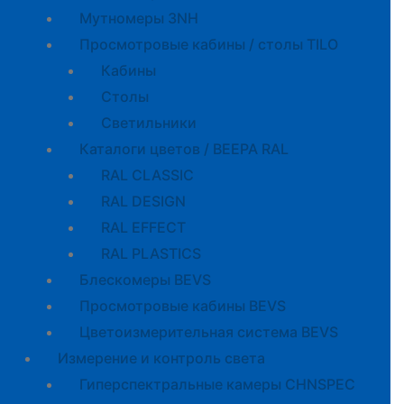
Мутномеры 3NH
Просмотровые кабины / столы TILO
Кабины
Cтолы
Светильники
Каталоги цветов / BEEPA RAL
RAL CLASSIC
RAL DESIGN
RAL EFFECT
RAL PLASTICS
Блескомеры BEVS
Просмотровые кабины BEVS
Цветоизмерительная система BEVS
Измерение и контроль света
Гиперспектральные камеры CHNSPEC