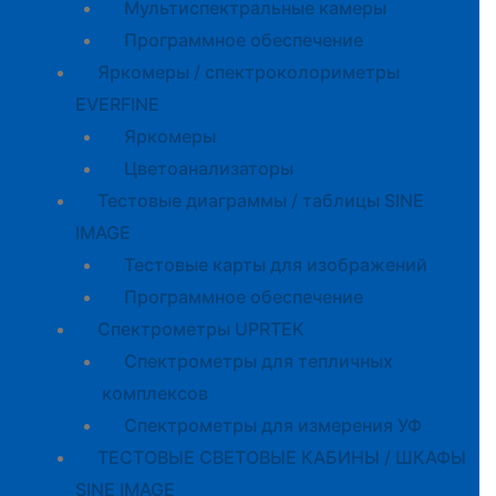
Мультиспектральные камеры
Программное обеспечение
Яркомеры / спектроколориметры
EVERFINE
Яркомеры
Цветоанализаторы
Тестовые диаграммы / таблицы SINE
IMAGE
Тестовые карты для изображений
Программное обеспечение
Спектрометры UPRTEK
Спектрометры для тепличных
комплексов
Спектрометры для измерения УФ
ТЕСТОВЫЕ СВЕТОВЫЕ КАБИНЫ / ШКАФЫ
SINE IMAGE