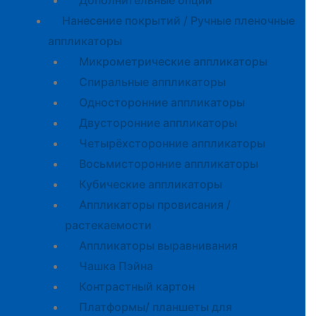
Дополнительные опции
Нанесение покрытий / Ручные пленочные
аппликаторы
Микрометрические аппликаторы
Спиральные аппликаторы
Односторонние аппликаторы
Двусторонние аппликаторы
Четырёхсторонние аппликаторы
Восьмисторонние аппликаторы
Кубические аппликаторы
Аппликаторы провисания /
растекаемости
Аппликаторы выравнивания
Чашка Пэйна
Контрастный картон
Платформы/ планшеты для