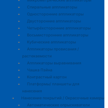
Микрометрические аппликаторы
Спиральные аппликаторы
Односторонние аппликаторы
Двусторонние аппликаторы
Четырёхсторонние аппликаторы
Восьмисторонние аппликаторы
Кубические аппликаторы
Аппликаторы провисания /
растекаемости
Аппликаторы выравнивания
Чашка Пэйна
Контрастный картон
Платформы/ планшеты для
нанесения
Нанесение покрытий / Окрасочные камеры
Автоматические опрыскиватели