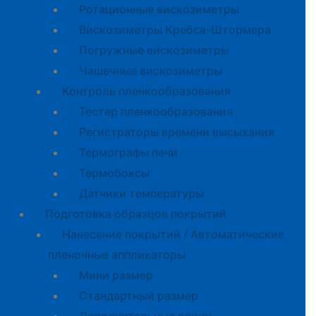
Ротационные вискозиметры
Вискозиметры Кребса-Штормера
Погружные вискозиметры
Чашечные вискозиметры
Контроль пленкообразования
Тестер пленкообразования
Регистраторы времени высыхания
Термографы печи
Термобоксы
Датчики температуры
Подготовка образцов покрытий
Нанесение покрытий / Автоматические
пленочные аппликаторы
Мини размер
Стандартный размер