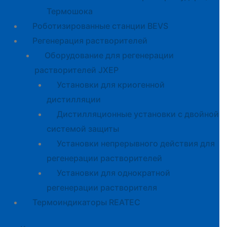
Термошока
Роботизированные станции BEVS
Регенерация растворителей
Оборудование для регенерации
растворителей JXEP
Установки для криогенной
дистилляции
Дистилляционные установки с двойной
системой защиты
Установки непрерывного действия для
регенерации растворителей
Установки для однократной
регенерации растворителя
Термоиндикаторы REATEC