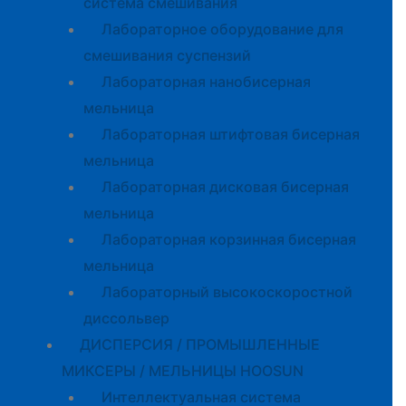
система смешивания
Лабораторное оборудование для
смешивания суспензий
Лабораторная нанобисерная
мельница
Лабораторная штифтовая бисерная
мельница
Лабораторная дисковая бисерная
мельница
Лабораторная корзинная бисерная
мельница
Лабораторный высокоскоростной
диссольвер
ДИСПЕРСИЯ / ПРОМЫШЛЕННЫЕ
МИКСЕРЫ / МЕЛЬНИЦЫ HOOSUN
Интеллектуальная система