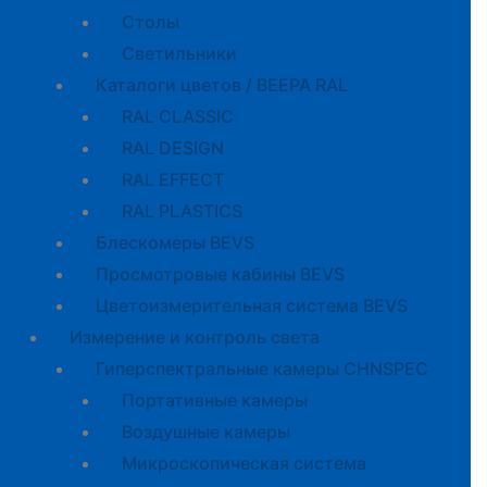
Cтолы
Светильники
Каталоги цветов / BEEPA RAL
RAL CLASSIC
RAL DESIGN
RAL EFFECT
RAL PLASTICS
Блескомеры BEVS
Просмотровые кабины BEVS
Цветоизмерительная система BEVS
Измерение и контроль света
Гиперспектральные камеры CHNSPEC
Портативные камеры
Воздушные камеры
Микроскопическая система