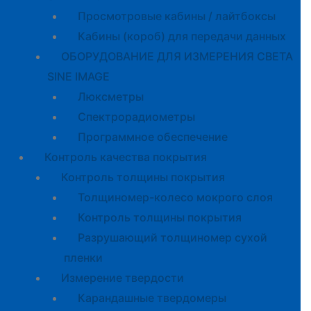
Просмотровые кабины / лайтбоксы
Кабины (короб) для передачи данных
ОБОРУДОВАНИЕ ДЛЯ ИЗМЕРЕНИЯ СВЕТА
SINE IMAGE
Люксметры
Спектрорадиометры
Программное обеспечение
Контроль качества покрытия
Контроль толщины покрытия
Толщиномер-колесо мокрого слоя
Контроль толщины покрытия
Разрушающий толщиномер сухой
пленки
Измерение твердости
Карандашные твердомеры