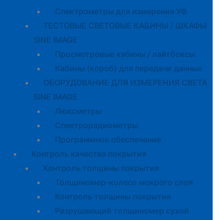
Спектрометры для измерения УФ
ТЕСТОВЫЕ СВЕТОВЫЕ КАБИНЫ / ШКАФЫ
SINE IMAGE
Просмотровые кабины / лайтбоксы
Кабины (короб) для передачи данных
ОБОРУДОВАНИЕ ДЛЯ ИЗМЕРЕНИЯ СВЕТА
SINE IMAGE
Люксметры
Спектрорадиометры
Программное обеспечение
Контроль качества покрытия
Контроль толщины покрытия
Толщиномер-колесо мокрого слоя
Контроль толщины покрытия
Разрушающий толщиномер сухой