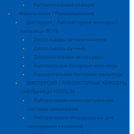
Распылительные станции
Измельчение / Перемешивание
Дисперсия / Лабораторные миксеры /
мельницы BEVS
Диссольверы автоматические
Диссольверы ручные
Дополнительные аксессуары
Вертикальные бисерные мельницы
Горизонтальные бисерные мельницы
ДИСПЕРСИЯ / ЛАБОРАТОРНЫЕ МИКСЕРЫ
/ МЕЛЬНИЦЫ HOOSUN
Лабораторная интеллектуальная
система смешивания
Лабораторное оборудование для
смешивания суспензий