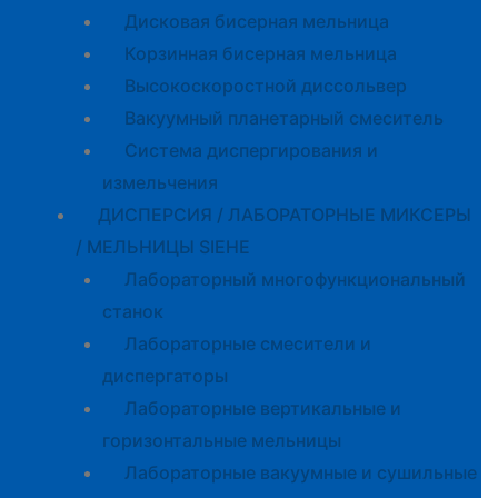
Дисковая бисерная мельница
Корзинная бисерная мельница
Высокоскоростной диссольвер
Вакуумный планетарный смеситель
Система диспергирования и
измельчения
ДИСПЕРСИЯ / ЛАБОРАТОРНЫЕ МИКСЕРЫ
/ МЕЛЬНИЦЫ SIEHE
Лабораторный многофункциональный
станок
Лабораторные смесители и
диспергаторы
Лабораторные вертикальные и
горизонтальные мельницы
Лабораторные вакуумные и сушильные