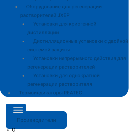
Оборудование для регенерации
растворителей JXEP
Установки для криогенной
дистилляции
Дистилляционные установки с двойной
системой защиты
Установки непрерывного действия для
регенерации растворителей
Установки для однократной
регенерации растворителя
Термоиндикаторы REATEC
Производители
О