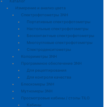
Каталог
Измерение и анализ цвета
Спектрофотометры 3NH
Портативные спектрофотометры
Настольные спектрофотометры
Бесконтактные спектрофотометры
Многоугловые спектрофотометры
Спектроденситометры
Колориметры 3NH
Программное обеспечение 3NH
Для рецептирования
Для контроля качества
Блескомеры 3NH
Мутномеры 3NH
Просмотровые кабины / столы TILO
Кабины