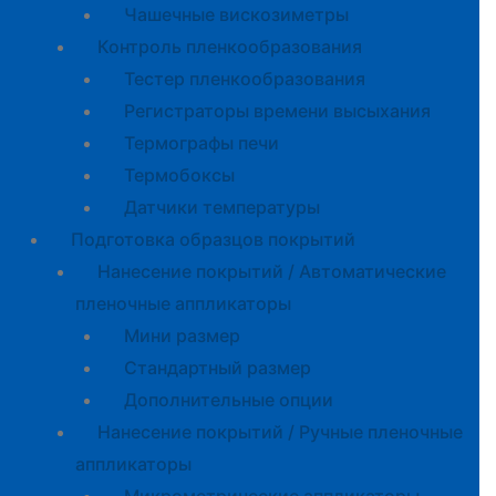
Чашечные вискозиметры
Контроль пленкообразования
Тестер пленкообразования
Регистраторы времени высыхания
Термографы печи
Термобоксы
Датчики температуры
Подготовка образцов покрытий
Нанесение покрытий / Автоматические
пленочные аппликаторы
Мини размер
Стандартный размер
Дополнительные опции
Нанесение покрытий / Ручные пленочные
аппликаторы