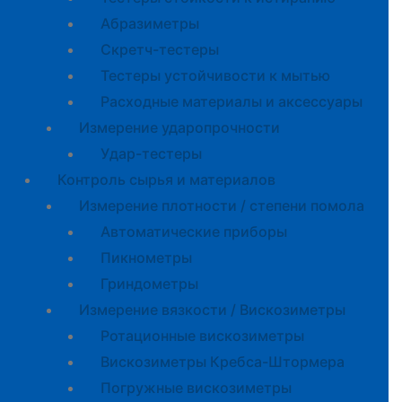
Абразиметры
Скретч-тестеры
Тестеры устойчивости к мытью
Расходные материалы и аксессуары
Измерение ударопрочности
Удар-тестеры
Контроль сырья и материалов
Измерение плотности / степени помола
Автоматические приборы
Пикнометры
Гриндометры
Измерение вязкости / Вискозиметры
Ротационные вискозиметры
Вискозиметры Кребса-Штормера
Погружные вискозиметры