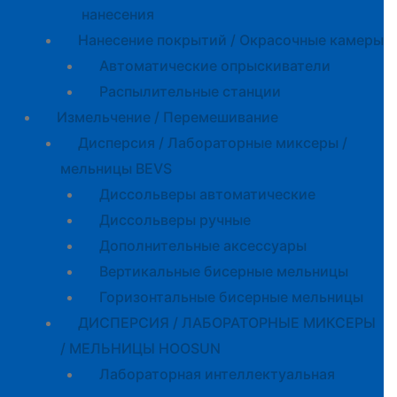
нанесения
Нанесение покрытий / Окрасочные камеры
Автоматические опрыскиватели
Распылительные станции
Измельчение / Перемешивание
Дисперсия / Лабораторные миксеры /
мельницы BEVS
Диссольверы автоматические
Диссольверы ручные
Дополнительные аксессуары
Вертикальные бисерные мельницы
Горизонтальные бисерные мельницы
ДИСПЕРСИЯ / ЛАБОРАТОРНЫЕ МИКСЕРЫ
/ МЕЛЬНИЦЫ HOOSUN
Лабораторная интеллектуальная