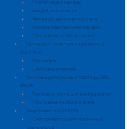
Портативные камеры
Воздушные камеры
Микроскопическая система
Мультиспектральные камеры
Программное обеспечение
Яркомеры / спектроколориметры
EVERFINE
Яркомеры
Цветоанализаторы
Тестовые диаграммы / таблицы SINE
IMAGE
Тестовые карты для изображений
Программное обеспечение
Спектрометры UPRTEK
Спектрометры для тепличных
комплексов