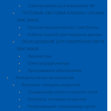
Спектрометры для измерения УФ
ТЕСТОВЫЕ СВЕТОВЫЕ КАБИНЫ / ШКАФЫ
SINE IMAGE
Просмотровые кабины / лайтбоксы
Кабины (короб) для передачи данных
ОБОРУДОВАНИЕ ДЛЯ ИЗМЕРЕНИЯ СВЕТА
SINE IMAGE
Люксметры
Спектрорадиометры
Программное обеспечение
Контроль качества покрытия
Контроль толщины покрытия
Толщиномер-колесо мокрого слоя
Контроль толщины покрытия
Разрушающий толщиномер сухой