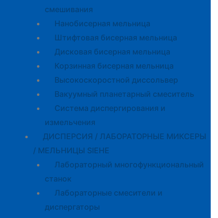
смешивания
Нанобисерная мельница
Штифтовая бисерная мельница
Дисковая бисерная мельница
Корзинная бисерная мельница
Высокоскоростной диссольвер
Вакуумный планетарный смеситель
Система диспергирования и
измельчения
ДИСПЕРСИЯ / ЛАБОРАТОРНЫЕ МИКСЕРЫ
/ МЕЛЬНИЦЫ SIEHE
Лабораторный многофункциональный
станок
Лабораторные смесители и
диспергаторы