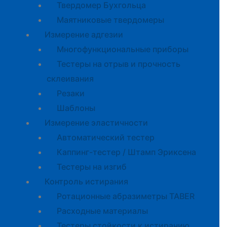
Твердомер Бухгольца
Маятниковые твердомеры
Измерение адгезии
Многофункциональные приборы
Тестеры на отрыв и прочность
склеивания
Резаки
Шаблоны
Измерение эластичности
Автоматический тестер
Каппинг-тестер / Штамп Эриксена
Тестеры на изгиб
Контроль истирания
Ротационные абразиметры TABER
Расходные материалы
Тестеры стойкости к истиранию