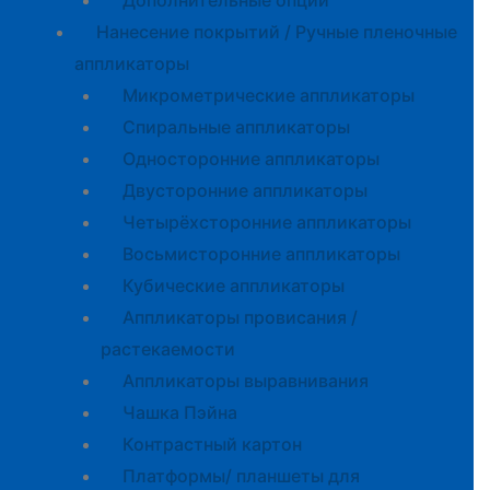
Дополнительные опции
Нанесение покрытий / Ручные пленочные
аппликаторы
Микрометрические аппликаторы
Спиральные аппликаторы
Односторонние аппликаторы
Двусторонние аппликаторы
Четырёхсторонние аппликаторы
Восьмисторонние аппликаторы
Кубические аппликаторы
Аппликаторы провисания /
растекаемости
Аппликаторы выравнивания
Чашка Пэйна
Контрастный картон
Платформы/ планшеты для