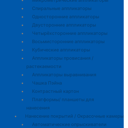
Микрометрические аппликаторы
Спиральные аппликаторы
Односторонние аппликаторы
Двусторонние аппликаторы
Четырёхсторонние аппликаторы
Восьмисторонние аппликаторы
Кубические аппликаторы
Аппликаторы провисания /
растекаемости
Аппликаторы выравнивания
Чашка Пэйна
Контрастный картон
Платформы/ планшеты для
нанесения
Нанесение покрытий / Окрасочные камеры
Автоматические опрыскиватели