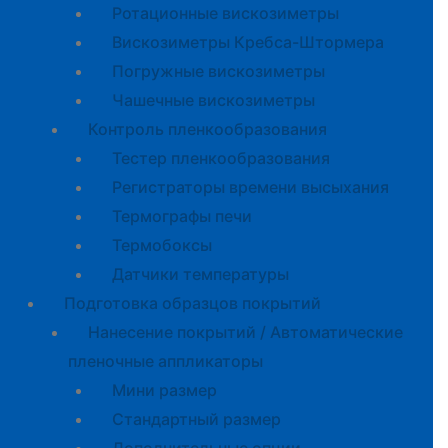
Ротационные вискозиметры
Вискозиметры Кребса-Штормера
Погружные вискозиметры
Чашечные вискозиметры
Контроль пленкообразования
Тестер пленкообразования
Регистраторы времени высыхания
Термографы печи
Термобоксы
Датчики температуры
Подготовка образцов покрытий
Нанесение покрытий / Автоматические
пленочные аппликаторы
Мини размер
Стандартный размер