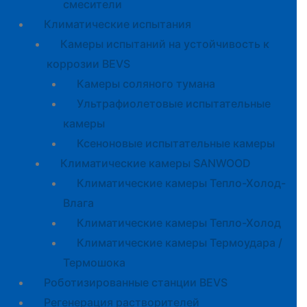
смесители
Климатические испытания
Камеры испытаний на устойчивость к
коррозии BEVS
Камеры соляного тумана
Ультрафиолетовые испытательные
камеры
Ксеноновые испытательные камеры
Климатические камеры SANWOOD
Климатические камеры Тепло-Холод-
Влага
Климатические камеры Тепло-Холод
Климатические камеры Термоудара /
Термошока
Роботизированные станции BEVS
Регенерация растворителей