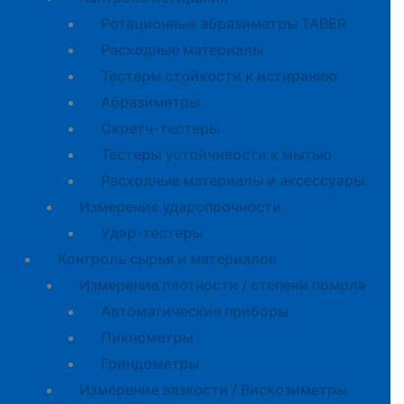
Ротационные абразиметры TABER
Расходные материалы
Тестеры стойкости к истиранию
Абразиметры
Скретч-тестеры
Тестеры устойчивости к мытью
Расходные материалы и аксессуары
Измерение ударопрочности
Удар-тестеры
Контроль сырья и материалов
Измерение плотности / степени помола
Автоматические приборы
Пикнометры
Гриндометры
Измерение вязкости / Вискозиметры