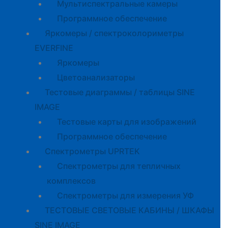
Мультиспектральные камеры
Программное обеспечение
Яркомеры / спектроколориметры
EVERFINE
Яркомеры
Цветоанализаторы
Тестовые диаграммы / таблицы SINE
IMAGE
Тестовые карты для изображений
Программное обеспечение
Спектрометры UPRTEK
Спектрометры для тепличных
комплексов
Спектрометры для измерения УФ
ТЕСТОВЫЕ СВЕТОВЫЕ КАБИНЫ / ШКАФЫ
SINE IMAGE