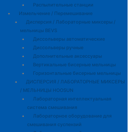
Распылительные станции
Измельчение / Перемешивание
Дисперсия / Лабораторные миксеры /
мельницы BEVS
Диссольверы автоматические
Диссольверы ручные
Дополнительные аксессуары
Вертикальные бисерные мельницы
Горизонтальные бисерные мельницы
ДИСПЕРСИЯ / ЛАБОРАТОРНЫЕ МИКСЕРЫ
/ МЕЛЬНИЦЫ HOOSUN
Лабораторная интеллектуальная
система смешивания
Лабораторное оборудование для
смешивания суспензий