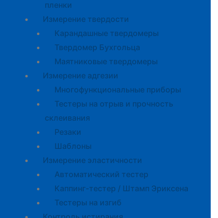
пленки
Измерение твердости
Карандашные твердомеры
Твердомер Бухгольца
Маятниковые твердомеры
Измерение адгезии
Многофункциональные приборы
Тестеры на отрыв и прочность
склеивания
Резаки
Шаблоны
Измерение эластичности
Автоматический тестер
Каппинг-тестер / Штамп Эриксена
Тестеры на изгиб
Контроль истирания