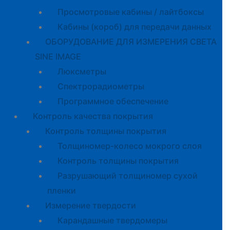
Просмотровые кабины / лайтбоксы
Кабины (короб) для передачи данных
ОБОРУДОВАНИЕ ДЛЯ ИЗМЕРЕНИЯ СВЕТА
SINE IMAGE
Люксметры
Спектрорадиометры
Программное обеспечение
Контроль качества покрытия
Контроль толщины покрытия
Толщиномер-колесо мокрого слоя
Контроль толщины покрытия
Разрушающий толщиномер сухой
пленки
Измерение твердости
Карандашные твердомеры