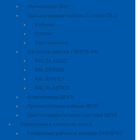
Мутномеры 3NH
Просмотровые кабины / столы TILO
Кабины
Cтолы
Светильники
Каталоги цветов / BEEPA RAL
RAL CLASSIC
RAL DESIGN
RAL EFFECT
RAL PLASTICS
Блескомеры BEVS
Просмотровые кабины BEVS
Цветоизмерительная система BEVS
Измерение и контроль света
Гиперспектральные камеры CHNSPEC