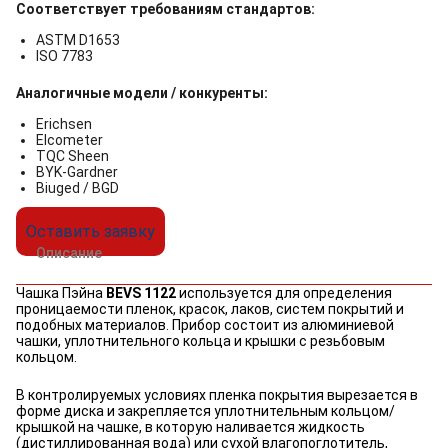
Соответствует требованиям стандартов:
ASTM D1653
ISO 7783
Аналогичные модели / конкуренты:
Erichsen
Elcometer
TQC Sheen
BYK-Gardner
Biuged / BGD
Оставить заявку
Описание
Чашка Пэйна
BEVS 1122
используется для определения
проницаемости пленок, красок, лаков, систем покрытий и
подобных материалов. Прибор состоит из алюминиевой
чашки, уплотнительного кольца и крышки с резьбовым
кольцом.
В контролируемых условиях пленка покрытия вырезается в
форме диска и закрепляется уплотнительным кольцом/
крышкой на чашке, в которую наливается жидкость
(дистиллированная вода) или сухой влагопоглотитель,