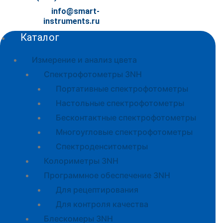
info@smart-
instruments.ru
Каталог
Измерение и анализ цвета
Спектрофотометры 3NH
Портативные спектрофотометры
Настольные спектрофотометры
Бесконтактные спектрофотометры
Многоугловые спектрофотометры
Спектроденситометры
Колориметры 3NH
Программное обеспечение 3NH
Для рецептирования
Для контроля качества
Блескомеры 3NH