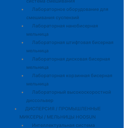
система смешивания
Лабораторное оборудование для
смешивания суспензий
Лабораторная нанобисерная
мельница
Лабораторная штифтовая бисерная
мельница
Лабораторная дисковая бисерная
мельница
Лабораторная корзинная бисерная
мельница
Лабораторный высокоскоростной
диссольвер
ДИСПЕРСИЯ / ПРОМЫШЛЕННЫЕ
МИКСЕРЫ / МЕЛЬНИЦЫ HOOSUN
Интеллектуальная система