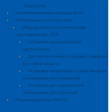
Термошока
Роботизированные станции BEVS
Регенерация растворителей
Оборудование для регенерации
растворителей JXEP
Установки для криогенной
дистилляции
Дистилляционные установки с двойной
системой защиты
Установки непрерывного действия для
регенерации растворителей
Установки для однократной
регенерации растворителя
Термоиндикаторы REATEC