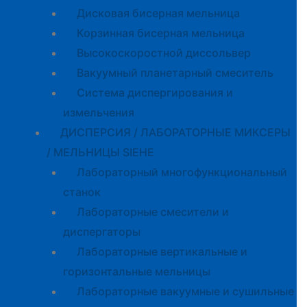
Дисковая бисерная мельница
Корзинная бисерная мельница
Высокоскоростной диссольвер
Вакуумный планетарный смеситель
Система диспергирования и
измельчения
ДИСПЕРСИЯ / ЛАБОРАТОРНЫЕ МИКСЕРЫ
/ МЕЛЬНИЦЫ SIEHE
Лабораторный многофункциональный
станок
Лабораторные смесители и
диспергаторы
Лабораторные вертикальные и
горизонтальные мельницы
Лабораторные вакуумные и сушильные