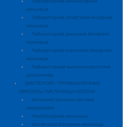
Лабораторная нанобисерная
мельница
Лабораторная штифтовая бисерная
мельница
Лабораторная дисковая бисерная
мельница
Лабораторная корзинная бисерная
мельница
Лабораторный высокоскоростной
диссольвер
ДИСПЕРСИЯ / ПРОМЫШЛЕННЫЕ
МИКСЕРЫ / МЕЛЬНИЦЫ HOOSUN
Интеллектуальная система
смешивания
Нанобисерная мельница
Штифтовая бисерная мельница