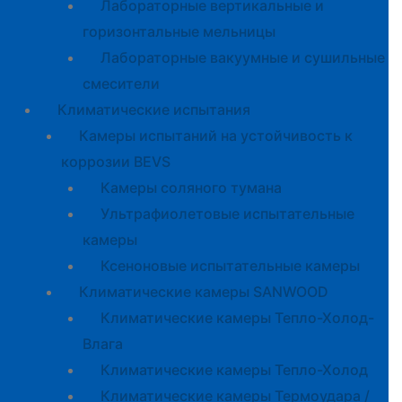
Лабораторные вертикальные и
горизонтальные мельницы
Лабораторные вакуумные и сушильные
смесители
Климатические испытания
Камеры испытаний на устойчивость к
коррозии BEVS
Камеры соляного тумана
Ультрафиолетовые испытательные
камеры
Ксеноновые испытательные камеры
Климатические камеры SANWOOD
Климатические камеры Тепло-Холод-
Влага
Климатические камеры Тепло-Холод
Климатические камеры Термоудара /