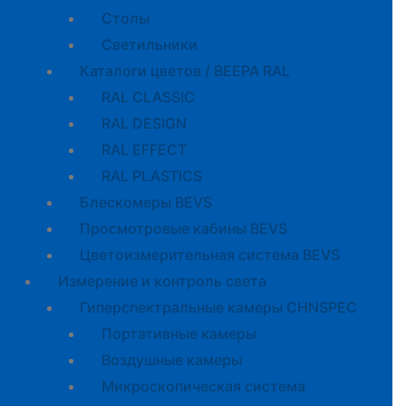
Cтолы
Светильники
Каталоги цветов / BEEPA RAL
RAL CLASSIC
RAL DESIGN
RAL EFFECT
RAL PLASTICS
Блескомеры BEVS
Просмотровые кабины BEVS
Цветоизмерительная система BEVS
Измерение и контроль света
Гиперспектральные камеры CHNSPEC
Портативные камеры
Воздушные камеры
Микроскопическая система