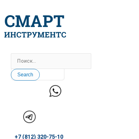
Перейти
к
содержимому
Search
+7 (812) 320-75-10