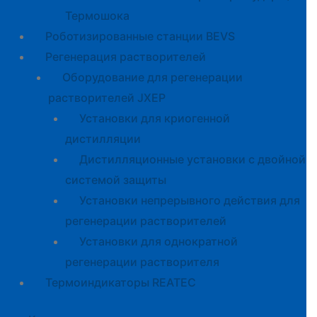
Термошока
Роботизированные станции BEVS
Регенерация растворителей
Оборудование для регенерации
растворителей JXEP
Установки для криогенной
дистилляции
Дистилляционные установки с двойной
системой защиты
Установки непрерывного действия для
регенерации растворителей
Установки для однократной
регенерации растворителя
Термоиндикаторы REATEC