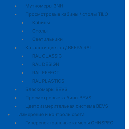
Мутномеры 3NH
Просмотровые кабины / столы TILO
Кабины
Cтолы
Светильники
Каталоги цветов / BEEPA RAL
RAL CLASSIC
RAL DESIGN
RAL EFFECT
RAL PLASTICS
Блескомеры BEVS
Просмотровые кабины BEVS
Цветоизмерительная система BEVS
Измерение и контроль света
Гиперспектральные камеры CHNSPEC