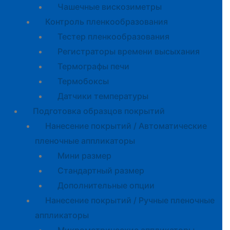
Чашечные вискозиметры
Контроль пленкообразования
Тестер пленкообразования
Регистраторы времени высыхания
Термографы печи
Термобоксы
Датчики температуры
Подготовка образцов покрытий
Нанесение покрытий / Автоматические
пленочные аппликаторы
Мини размер
Стандартный размер
Дополнительные опции
Нанесение покрытий / Ручные пленочные
аппликаторы