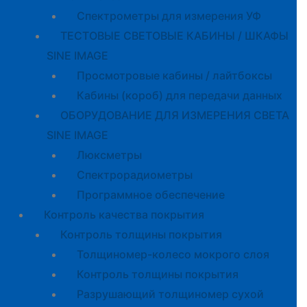
Спектрометры для измерения УФ
ТЕСТОВЫЕ СВЕТОВЫЕ КАБИНЫ / ШКАФЫ
SINE IMAGE
Просмотровые кабины / лайтбоксы
Кабины (короб) для передачи данных
ОБОРУДОВАНИЕ ДЛЯ ИЗМЕРЕНИЯ СВЕТА
SINE IMAGE
Люксметры
Спектрорадиометры
Программное обеспечение
Контроль качества покрытия
Контроль толщины покрытия
Толщиномер-колесо мокрого слоя
Контроль толщины покрытия
Разрушающий толщиномер сухой