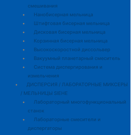
смешивания
Нанобисерная мельница
Штифтовая бисерная мельница
Дисковая бисерная мельница
Корзинная бисерная мельница
Высокоскоростной диссольвер
Вакуумный планетарный смеситель
Система диспергирования и
измельчения
ДИСПЕРСИЯ / ЛАБОРАТОРНЫЕ МИКСЕРЫ
/ МЕЛЬНИЦЫ SIEHE
Лабораторный многофункциональный
станок
Лабораторные смесители и
диспергаторы