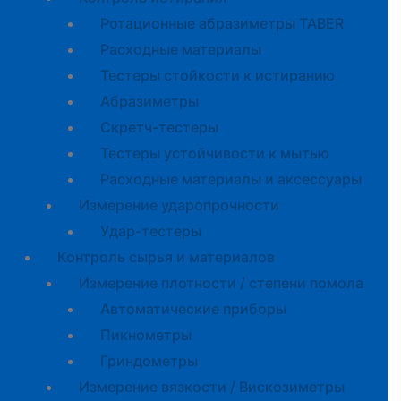
Ротационные абразиметры TABER
Расходные материалы
Тестеры стойкости к истиранию
Абразиметры
Скретч-тестеры
Тестеры устойчивости к мытью
Расходные материалы и аксессуары
Измерение ударопрочности
Удар-тестеры
Контроль сырья и материалов
Измерение плотности / степени помола
Автоматические приборы
Пикнометры
Гриндометры
Измерение вязкости / Вискозиметры