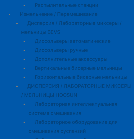
Распылительные станции
Измельчение / Перемешивание
Дисперсия / Лабораторные миксеры /
мельницы BEVS
Диссольверы автоматические
Диссольверы ручные
Дополнительные аксессуары
Вертикальные бисерные мельницы
Горизонтальные бисерные мельницы
ДИСПЕРСИЯ / ЛАБОРАТОРНЫЕ МИКСЕРЫ
/ МЕЛЬНИЦЫ HOOSUN
Лабораторная интеллектуальная
система смешивания
Лабораторное оборудование для
смешивания суспензий