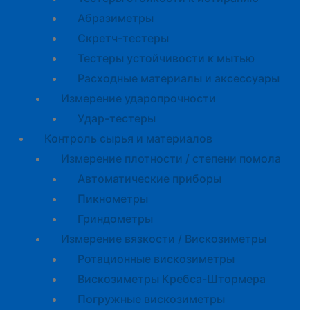
Абразиметры
Скретч-тестеры
Тестеры устойчивости к мытью
Расходные материалы и аксессуары
Измерение ударопрочности
Удар-тестеры
Контроль сырья и материалов
Измерение плотности / степени помола
Автоматические приборы
Пикнометры
Гриндометры
Измерение вязкости / Вискозиметры
Ротационные вискозиметры
Вискозиметры Кребса-Штормера
Погружные вискозиметры