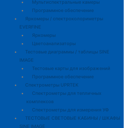
Мультиспектральные камеры
Программное обеспечение
Яркомеры / спектроколориметры
EVERFINE
Яркомеры
Цветоанализаторы
Тестовые диаграммы / таблицы SINE
IMAGE
Тестовые карты для изображений
Программное обеспечение
Спектрометры UPRTEK
Спектрометры для тепличных
комплексов
Спектрометры для измерения УФ
ТЕСТОВЫЕ СВЕТОВЫЕ КАБИНЫ / ШКАФЫ
SINE IMAGE