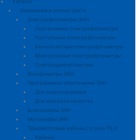
Каталог
Измерение и анализ цвета
Спектрофотометры 3NH
Портативные спектрофотометры
Настольные спектрофотометры
Бесконтактные спектрофотометры
Многоугловые спектрофотометры
Спектроденситометры
Колориметры 3NH
Программное обеспечение 3NH
Для рецептирования
Для контроля качества
Блескомеры 3NH
Мутномеры 3NH
Просмотровые кабины / столы TILO
Кабины