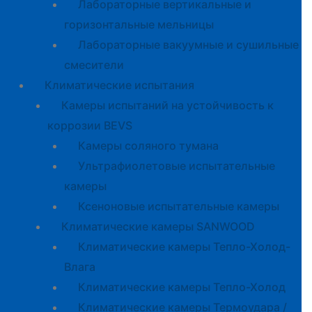
Лабораторные вертикальные и
горизонтальные мельницы
Лабораторные вакуумные и сушильные
смесители
Климатические испытания
Камеры испытаний на устойчивость к
коррозии BEVS
Камеры соляного тумана
Ультрафиолетовые испытательные
камеры
Ксеноновые испытательные камеры
Климатические камеры SANWOOD
Климатические камеры Тепло-Холод-
Влага
Климатические камеры Тепло-Холод
Климатические камеры Термоудара /