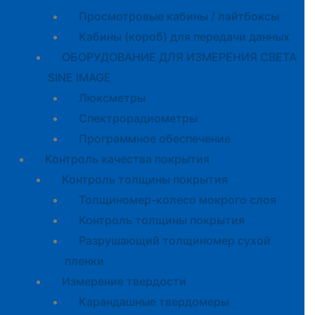
Просмотровые кабины / лайтбоксы
Кабины (короб) для передачи данных
ОБОРУДОВАНИЕ ДЛЯ ИЗМЕРЕНИЯ СВЕТА
SINE IMAGE
Люксметры
Спектрорадиометры
Программное обеспечение
Контроль качества покрытия
Контроль толщины покрытия
Толщиномер-колесо мокрого слоя
Контроль толщины покрытия
Разрушающий толщиномер сухой
пленки
Измерение твердости
Карандашные твердомеры