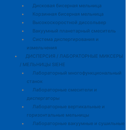
Дисковая бисерная мельница
Корзинная бисерная мельница
Высокоскоростной диссольвер
Вакуумный планетарный смеситель
Система диспергирования и
измельчения
ДИСПЕРСИЯ / ЛАБОРАТОРНЫЕ МИКСЕРЫ
/ МЕЛЬНИЦЫ SIEHE
Лабораторный многофункциональный
станок
Лабораторные смесители и
диспергаторы
Лабораторные вертикальные и
горизонтальные мельницы
Лабораторные вакуумные и сушильные