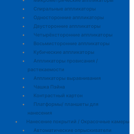
Микрометрические аппликаторы
Спиральные аппликаторы
Односторонние аппликаторы
Двусторонние аппликаторы
Четырёхсторонние аппликаторы
Восьмисторонние аппликаторы
Кубические аппликаторы
Аппликаторы провисания /
растекаемости
Аппликаторы выравнивания
Чашка Пэйна
Контрастный картон
Платформы/ планшеты для
нанесения
Нанесение покрытий / Окрасочные камеры
Автоматические опрыскиватели