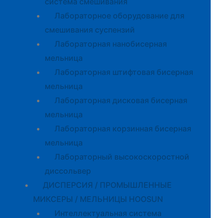
система смешивания
Лабораторное оборудование для
смешивания суспензий
Лабораторная нанобисерная
мельница
Лабораторная штифтовая бисерная
мельница
Лабораторная дисковая бисерная
мельница
Лабораторная корзинная бисерная
мельница
Лабораторный высокоскоростной
диссольвер
ДИСПЕРСИЯ / ПРОМЫШЛЕННЫЕ
МИКСЕРЫ / МЕЛЬНИЦЫ HOOSUN
Интеллектуальная система