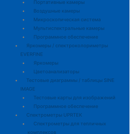
Портативные камеры
Воздушные камеры
Микроскопическая система
Мультиспектральные камеры
Программное обеспечение
Яркомеры / спектроколориметры
EVERFINE
Яркомеры
Цветоанализаторы
Тестовые диаграммы / таблицы SINE
IMAGE
Тестовые карты для изображений
Программное обеспечение
Спектрометры UPRTEK
Спектрометры для тепличных
комплексов