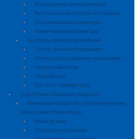
Ротационные вискозиметры
Вискозиметры Кребса-Штормера
Погружные вискозиметры
Чашечные вискозиметры
Контроль пленкообразования
Тестер пленкообразования
Регистраторы времени высыхания
Термографы печи
Термобоксы
Датчики температуры
Подготовка образцов покрытий
Нанесение покрытий / Автоматические
пленочные аппликаторы
Мини размер
Стандартный размер