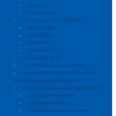
Cтолы
Светильники
Каталоги цветов / BEEPA RAL
RAL CLASSIC
RAL DESIGN
RAL EFFECT
RAL PLASTICS
Блескомеры BEVS
Просмотровые кабины BEVS
Цветоизмерительная система BEVS
Измерение и контроль света
Гиперспектральные камеры CHNSPEC
Портативные камеры
Воздушные камеры
Микроскопическая система