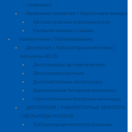
нанесения
Нанесение покрытий / Окрасочные камеры
Автоматические опрыскиватели
Распылительные станции
Измельчение / Перемешивание
Дисперсия / Лабораторные миксеры /
мельницы BEVS
Диссольверы автоматические
Диссольверы ручные
Дополнительные аксессуары
Вертикальные бисерные мельницы
Горизонтальные бисерные мельницы
ДИСПЕРСИЯ / ЛАБОРАТОРНЫЕ МИКСЕРЫ
/ МЕЛЬНИЦЫ HOOSUN
Лабораторная интеллектуальная