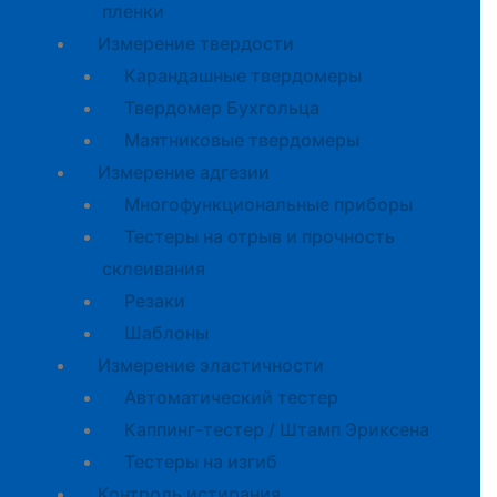
пленки
Измерение твердости
Карандашные твердомеры
Твердомер Бухгольца
Маятниковые твердомеры
Измерение адгезии
Многофункциональные приборы
Тестеры на отрыв и прочность
склеивания
Резаки
Шаблоны
Измерение эластичности
Автоматический тестер
Каппинг-тестер / Штамп Эриксена
Тестеры на изгиб
Контроль истирания