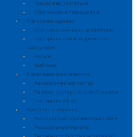
Твердомер Бухгольца
Маятниковые твердомеры
Измерение адгезии
Многофункциональные приборы
Тестеры на отрыв и прочность
склеивания
Резаки
Шаблоны
Измерение эластичности
Автоматический тестер
Каппинг-тестер / Штамп Эриксена
Тестеры на изгиб
Контроль истирания
Ротационные абразиметры TABER
Расходные материалы
Тестеры стойкости к истиранию