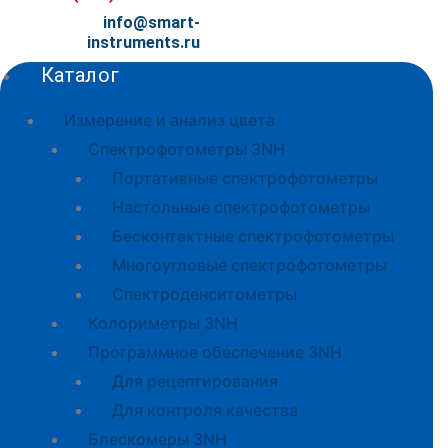
info@smart-
instruments.ru
Каталог
Измерение и анализ цвета
Спектрофотометры 3NH
Портативные спектрофотометры
Настольные спектрофотометры
Бесконтактные спектрофотометры
Многоугловые спектрофотометры
Спектроденситометры
Колориметры 3NH
Программное обеспечение 3NH
Для рецептирования
Для контроля качества
Блескомеры 3NH