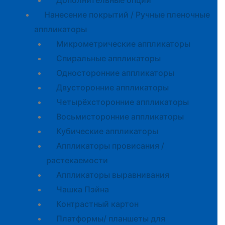
Дополнительные опции
Нанесение покрытий / Ручные пленочные
аппликаторы
Микрометрические аппликаторы
Спиральные аппликаторы
Односторонние аппликаторы
Двусторонние аппликаторы
Четырёхсторонние аппликаторы
Восьмисторонние аппликаторы
Кубические аппликаторы
Аппликаторы провисания /
растекаемости
Аппликаторы выравнивания
Чашка Пэйна
Контрастный картон
Платформы/ планшеты для