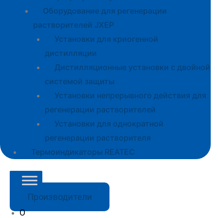
Оборудование для регенерации
растворителей JXEP
Установки для криогенной
дистилляции
Дистилляционные установки с двойной
системой защиты
Установки непрерывного действия для
регенерации растворителей
Установки для однократной
регенерации растворителя
Термоиндикаторы REATEC
Производители
О