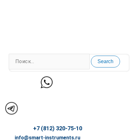
Перейти
к
содержимому
Search
+7 (812) 320-75-10
info@smart-instruments.ru