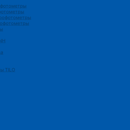
офотометры
фотометры
трофотометры
рофотометры
ры
3NH
ва
ы TILO