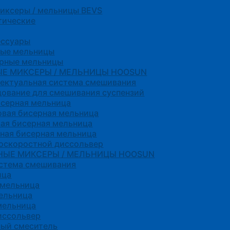
миксеры / мельницы BEVS
тические
ессуары
ные мельницы
ерные мельницы
ЫЕ МИКСЕРЫ / МЕЛЬНИЦЫ HOOSUN
ектуальная система смешивания
ование для смешивания суспензий
исерная мельница
вая бисерная мельница
ая бисерная мельница
ная бисерная мельница
оскоростной диссольвер
НЫЕ МИКСЕРЫ / МЕЛЬНИЦЫ HOOSUN
истема смешивания
ица
 мельница
ельница
мельница
иссольвер
ный смеситель