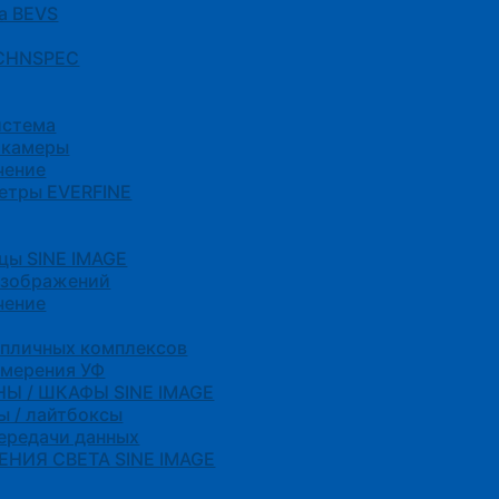
а BEVS
 CHNSPEC
истема
 камеры
чение
етры EVERFINE
цы SINE IMAGE
изображений
чение
епличных комплексов
змерения УФ
Ы / ШКАФЫ SINE IMAGE
ы / лайтбоксы
передачи данных
НИЯ СВЕТА SINE IMAGE