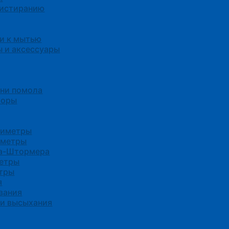
 истиранию
и к мытью
 и аксессуары
ени помола
боры
зиметры
иметры
са-Штормера
етры
тры
я
вания
ни высыхания