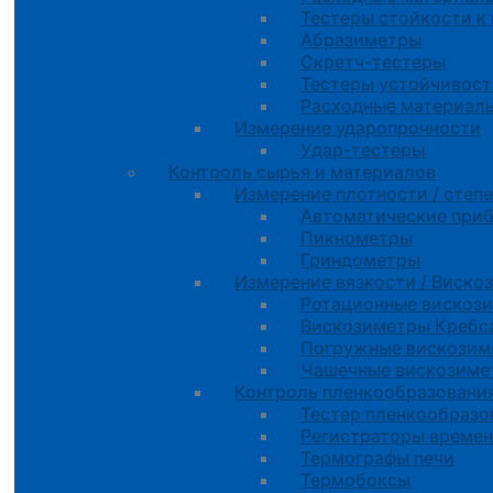
Тестеры стойкости к
Абразиметры
Скретч-тестеры
Тестеры устойчивост
Расходные материалы
Измерение ударопрочности
Удар-тестеры
Контроль сырья и материалов
Измерение плотности / степ
Автоматические при
Пикнометры
Гриндометры
Измерение вязкости / Виско
Ротационные вискоз
Вискозиметры Креб
Погружные вискозим
Чашечные вискозиме
Контроль пленкообразовани
Тестер пленкообразо
Регистраторы време
Термографы печи
Термобоксы