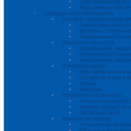
Спектрорадиометры
Программное обеспе
Контроль качества покрытия
Контроль толщины покрыти
Толщиномер-колесо 
Контроль толщины п
Разрушающий толщин
Измерение твердости
Карандашные тверд
Твердомер Бухгольц
Маятниковые твердо
Измерение адгезии
Многофункциональны
Тестеры на отрыв и 
Резаки
Шаблоны
Измерение эластичности
Автоматический тес
Каппинг-тестер / Шт
Тестеры на изгиб
Контроль истирания
Ротационные абрази
Расходные материал