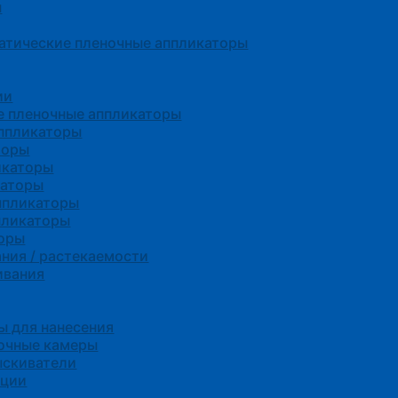
ы
атические пленочные аппликаторы
ии
е пленочные аппликаторы
ппликаторы
торы
икаторы
каторы
ппликаторы
пликаторы
торы
ния / растекаемости
ивания
 для нанесения
сочные камеры
ыскиватели
нции