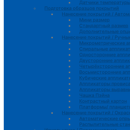
Датчики температур
Подготовка образцов покрытий
Нанесение покрытий / Автом
Мини размер
Стандартный размер
Дополнительные опц
Нанесение покрытий / Ручны
Микрометрические а
Спиральные апплика
Односторонние аппл
Двусторонние аппли
Четырёхсторонние а
Восьмисторонние ап
Кубические апплика
Аппликаторы провиса
Аппликаторы выравн
Чашка Пэйна
Контрастный картон
Платформы/ планшеты
Нанесение покрытий / Окра
Автоматические опр
Распылительные ста