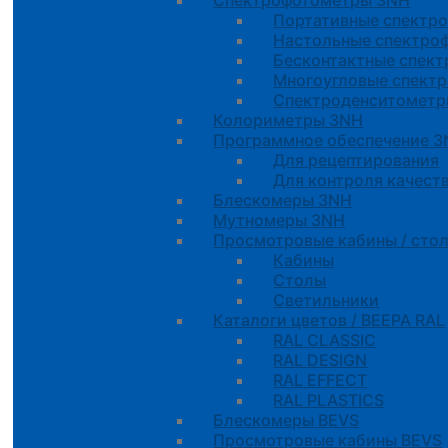
Спектрофотометры 3NH
Портативные спектр
Настольные спектро
Бесконтактные спек
Многоугловые спект
Спектроденситомет
Колориметры 3NH
Программное обеспечение 
Для рецептирования
Для контроля качест
Блескомеры 3NH
Мутномеры 3NH
Просмотровые кабины / стол
Кабины
Cтолы
Светильники
Каталоги цветов / BEEPA RAL
RAL CLASSIC
RAL DESIGN
RAL EFFECT
RAL PLASTICS
Блескомеры BEVS
Просмотровые кабины BEVS