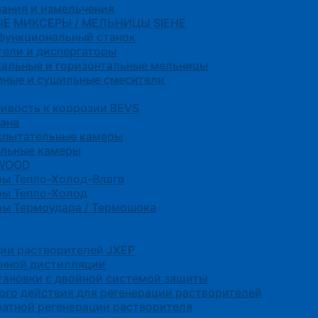
ания и измельчения
Е МИКСЕРЫ / МЕЛЬНИЦЫ SIEHE
функциональный станок
ели и диспергаторы
альные и горизонтальные мельницы
мные и сушильные смесители
ивость к коррозии BEVS
ана
спытательные камеры
ельные камеры
NWOOD
ры Тепло-Холод-Влага
ры Тепло-Холод
ы Термоудара / Термошока
ции растворителей JXEP
енной дистилляции
ановки с двойной системой защиты
ого действия для регенерации растворителей
ратной регенерации растворителя