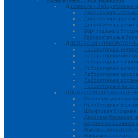
Измельчение / Перемешивание
Дисперсия / Лабораторные 
Диссольверы автома
Диссольверы ручные
Дополнительные акс
Вертикальные бисер
Горизонтальные бис
ДИСПЕРСИЯ / ЛАБОРАТОРН
Лабораторная интелл
Лабораторное оборуд
Лабораторная наноб
Лабораторная штифто
Лабораторная дисков
Лабораторная корзин
Лабораторный высок
ДИСПЕРСИЯ / ПРОМЫШЛЕН
Интеллектуальная с
Нанобисерная мельн
Штифтовая бисерная
Дисковая бисерная м
Корзинная бисерная 
Высокоскоростной д
Вакуумный планетар