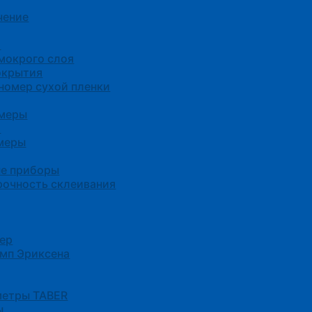
чение
я
мокрого слоя
окрытия
омер сухой пленки
омеры
а
меры
е приборы
прочность склеивания
тер
амп Эриксена
метры TABER
ы