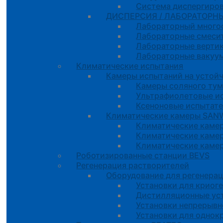
Система диспергиров
ДИСПЕРСИЯ / ЛАБОРАТОРНЫ
Лабораторный много
Лабораторные смесит
Лабораторные вертик
Лабораторные вакуу
Климатические испытания
Камеры испытаний на устойч
Камеры соляного тум
Ультрафиолетовые и
Ксеноновые испытат
Климатические камеры SA
Климатические каме
Климатические каме
Климатические камер
Роботизированные станции BEVS
Регенерация растворителей
Оборудование для регенера
Установки для криог
Дистилляционные уст
Установки непрерывн
Установки для однок