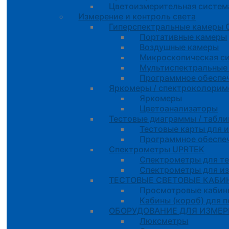
Цветоизмерительная систем
Измерение и контроль света
Гиперспектральные камеры
Портативные камеры
Воздушные камеры
Микроскопическая с
Мультиспектральные
Программное обеспе
Яркомеры / спектроколорим
Яркомеры
Цветоанализаторы
Тестовые диаграммы / табли
Тестовые карты для 
Программное обеспе
Спектрометры UPRTEK
Спектрометры для т
Спектрометры для и
ТЕСТОВЫЕ СВЕТОВЫЕ КАБИН
Просмотровые кабин
Кабины (короб) для 
ОБОРУДОВАНИЕ ДЛЯ ИЗМЕРЕ
Люксметры