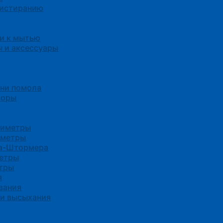
 истиранию
и к мытью
 и аксессуары
ени помола
боры
зиметры
иметры
са-Штормера
етры
тры
я
вания
ни высыхания