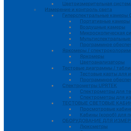
Цветоизмерительная систем
Измерение и контроль света
Гиперспектральные камеры
Портативные камеры
Воздушные камеры
Микроскопическая с
Мультиспектральные
Программное обеспе
Яркомеры / спектроколорим
Яркомеры
Цветоанализаторы
Тестовые диаграммы / табли
Тестовые карты для 
Программное обеспе
Спектрометры UPRTEK
Спектрометры для т
Спектрометры для и
ТЕСТОВЫЕ СВЕТОВЫЕ КАБИН
Просмотровые кабин
Кабины (короб) для 
ОБОРУДОВАНИЕ ДЛЯ ИЗМЕРЕ
Люксметры