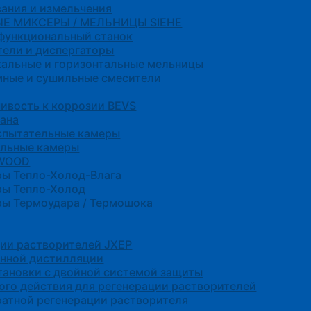
ания и измельчения
Е МИКСЕРЫ / МЕЛЬНИЦЫ SIEHE
функциональный станок
ели и диспергаторы
альные и горизонтальные мельницы
мные и сушильные смесители
ивость к коррозии BEVS
ана
спытательные камеры
ельные камеры
NWOOD
ры Тепло-Холод-Влага
ры Тепло-Холод
ы Термоудара / Термошока
ции растворителей JXEP
енной дистилляции
ановки с двойной системой защиты
ого действия для регенерации растворителей
ратной регенерации растворителя