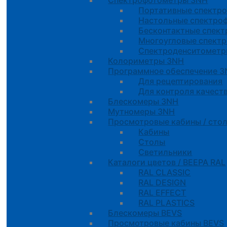
Спектрофотометры 3NH
Портативные спектр
Настольные спектро
Бесконтактные спек
Многоугловые спект
Спектроденситомет
Колориметры 3NH
Программное обеспечение 
Для рецептирования
Для контроля качест
Блескомеры 3NH
Мутномеры 3NH
Просмотровые кабины / стол
Кабины
Cтолы
Светильники
Каталоги цветов / BEEPA RAL
RAL CLASSIC
RAL DESIGN
RAL EFFECT
RAL PLASTICS
Блескомеры BEVS
Просмотровые кабины BEVS