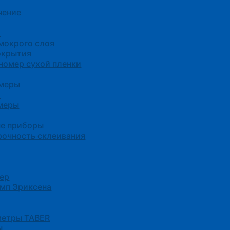
чение
я
мокрого слоя
окрытия
омер сухой пленки
омеры
а
меры
е приборы
прочность склеивания
тер
амп Эриксена
метры TABER
ы