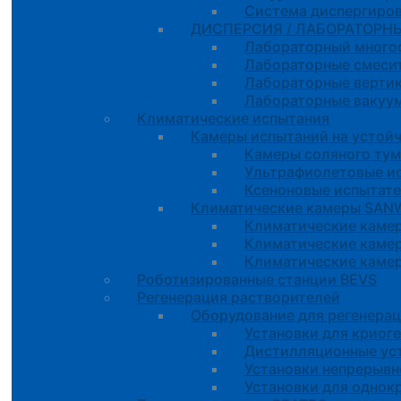
Система диспергиров
ДИСПЕРСИЯ / ЛАБОРАТОРНЫ
Лабораторный много
Лабораторные смесит
Лабораторные вертик
Лабораторные вакуу
Климатические испытания
Камеры испытаний на устойч
Камеры соляного тум
Ультрафиолетовые и
Ксеноновые испытат
Климатические камеры SA
Климатические каме
Климатические каме
Климатические камер
Роботизированные станции BEVS
Регенерация растворителей
Оборудование для регенера
Установки для криог
Дистилляционные уст
Установки непрерывн
Установки для однок