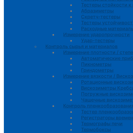
Тестеры стойкости к
Абразиметры
Скретч-тестеры
Тестеры устойчивост
Расходные материалы
Измерение ударопрочности
Удар-тестеры
Контроль сырья и материалов
Измерение плотности / степ
Автоматические при
Пикнометры
Гриндометры
Измерение вязкости / Виско
Ротационные вискоз
Вискозиметры Креб
Погружные вискозим
Чашечные вискозиме
Контроль пленкообразовани
Тестер пленкообразо
Регистраторы време
Термографы печи
Термобоксы