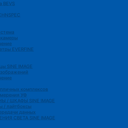
а BEVS
 CHNSPEC
истема
 камеры
чение
етры EVERFINE
цы SINE IMAGE
изображений
чение
епличных комплексов
змерения УФ
Ы / ШКАФЫ SINE IMAGE
ы / лайтбоксы
передачи данных
НИЯ СВЕТА SINE IMAGE