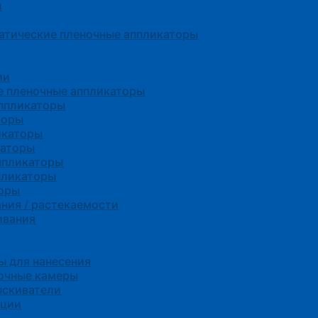
ы
атические пленочные аппликаторы
ии
е пленочные аппликаторы
ппликаторы
торы
икаторы
каторы
ппликаторы
пликаторы
торы
ния / растекаемости
ивания
 для нанесения
сочные камеры
ыскиватели
нции