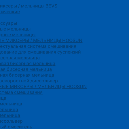
миксеры / мельницы BEVS
тические
ессуары
ные мельницы
ерные мельницы
ЫЕ МИКСЕРЫ / МЕЛЬНИЦЫ HOOSUN
ектуальная система смешивания
ование для смешивания суспензий
исерная мельница
вая бисерная мельница
ая бисерная мельница
ная бисерная мельница
оскоростной диссольвер
НЫЕ МИКСЕРЫ / МЕЛЬНИЦЫ HOOSUN
истема смешивания
ица
 мельница
ельница
мельница
иссольвер
ный смеситель