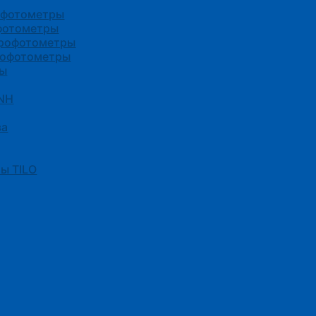
офотометры
фотометры
трофотометры
рофотометры
ры
3NH
ва
ы TILO