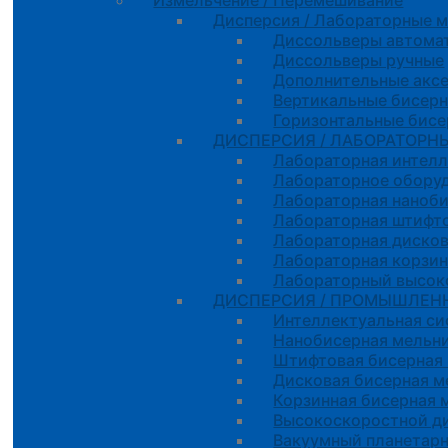
Измельчение / Перемешивание
Дисперсия / Лабораторные 
Диссольверы автома
Диссольверы ручные
Дополнительные акс
Вертикальные бисер
Горизонтальные бис
ДИСПЕРСИЯ / ЛАБОРАТОРН
Лабораторная интелл
Лабораторное оборуд
Лабораторная наноб
Лабораторная штифто
Лабораторная дисков
Лабораторная корзин
Лабораторный высок
ДИСПЕРСИЯ / ПРОМЫШЛЕН
Интеллектуальная с
Нанобисерная мельн
Штифтовая бисерная
Дисковая бисерная м
Корзинная бисерная 
Высокоскоростной д
Вакуумный планетар