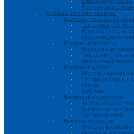
Спектрорадиометры
Программное обеспе
Контроль качества покрытия
Контроль толщины покрыти
Толщиномер-колесо 
Контроль толщины п
Разрушающий толщин
Измерение твердости
Карандашные тверд
Твердомер Бухгольц
Маятниковые твердо
Измерение адгезии
Многофункциональны
Тестеры на отрыв и 
Резаки
Шаблоны
Измерение эластичности
Автоматический тес
Каппинг-тестер / Шт
Тестеры на изгиб
Контроль истирания
Ротационные абрази
Расходные материал