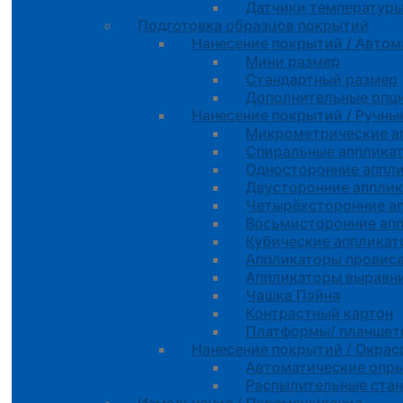
Датчики температур
Подготовка образцов покрытий
Нанесение покрытий / Автом
Мини размер
Стандартный размер
Дополнительные опц
Нанесение покрытий / Ручны
Микрометрические а
Спиральные апплика
Односторонние аппл
Двусторонние аппли
Четырёхсторонние а
Восьмисторонние ап
Кубические апплика
Аппликаторы провиса
Аппликаторы выравн
Чашка Пэйна
Контрастный картон
Платформы/ планшеты
Нанесение покрытий / Окра
Автоматические опр
Распылительные ста