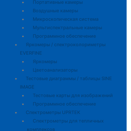
Портативные камеры
Воздушные камеры
Микроскопическая система
Мультиспектральные камеры
Программное обеспечение
Яркомеры / спектроколориметры
EVERFINE
Яркомеры
Цветоанализаторы
Тестовые диаграммы / таблицы SINE
IMAGE
Тестовые карты для изображений
Программное обеспечение
Спектрометры UPRTEK
Спектрометры для тепличных
комплексов