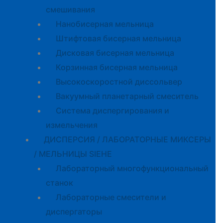
смешивания
Нанобисерная мельница
Штифтовая бисерная мельница
Дисковая бисерная мельница
Корзинная бисерная мельница
Высокоскоростной диссольвер
Вакуумный планетарный смеситель
Система диспергирования и
измельчения
ДИСПЕРСИЯ / ЛАБОРАТОРНЫЕ МИКСЕРЫ
/ МЕЛЬНИЦЫ SIEHE
Лабораторный многофункциональный
станок
Лабораторные смесители и
диспергаторы