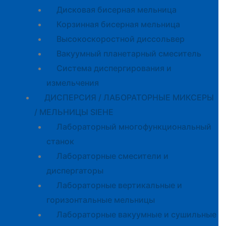
Дисковая бисерная мельница
Корзинная бисерная мельница
Высокоскоростной диссольвер
Вакуумный планетарный смеситель
Система диспергирования и
измельчения
ДИСПЕРСИЯ / ЛАБОРАТОРНЫЕ МИКСЕРЫ
/ МЕЛЬНИЦЫ SIEHE
Лабораторный многофункциональный
станок
Лабораторные смесители и
диспергаторы
Лабораторные вертикальные и
горизонтальные мельницы
Лабораторные вакуумные и сушильные