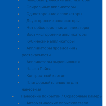
Микрометрические аппликаторы
Спиральные аппликаторы
Односторонние аппликаторы
Двусторонние аппликаторы
Четырёхсторонние аппликаторы
Восьмисторонние аппликаторы
Кубические аппликаторы
Аппликаторы провисания /
растекаемости
Аппликаторы выравнивания
Чашка Пэйна
Контрастный картон
Платформы/ планшеты для
нанесения
Нанесение покрытий / Окрасочные камеры
Автоматические опрыскиватели