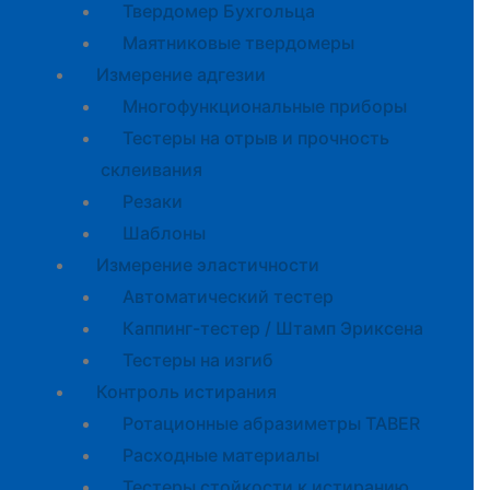
Твердомер Бухгольца
Маятниковые твердомеры
Измерение адгезии
Многофункциональные приборы
Тестеры на отрыв и прочность
склеивания
Резаки
Шаблоны
Измерение эластичности
Автоматический тестер
Каппинг-тестер / Штамп Эриксена
Тестеры на изгиб
Контроль истирания
Ротационные абразиметры TABER
Расходные материалы
Тестеры стойкости к истиранию