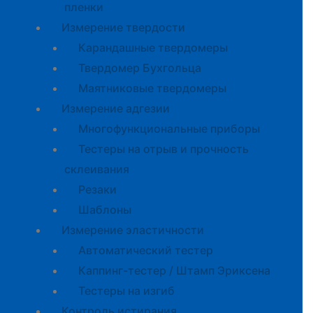
пленки
Измерение твердости
Карандашные твердомеры
Твердомер Бухгольца
Маятниковые твердомеры
Измерение адгезии
Многофункциональные приборы
Тестеры на отрыв и прочность
склеивания
Резаки
Шаблоны
Измерение эластичности
Автоматический тестер
Каппинг-тестер / Штамп Эриксена
Тестеры на изгиб
Контроль истирания