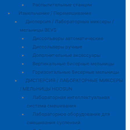
Распылительные станции
Измельчение / Перемешивание
Дисперсия / Лабораторные миксеры /
мельницы BEVS
Диссольверы автоматические
Диссольверы ручные
Дополнительные аксессуары
Вертикальные бисерные мельницы
Горизонтальные бисерные мельницы
ДИСПЕРСИЯ / ЛАБОРАТОРНЫЕ МИКСЕРЫ
/ МЕЛЬНИЦЫ HOOSUN
Лабораторная интеллектуальная
система смешивания
Лабораторное оборудование для
смешивания суспензий