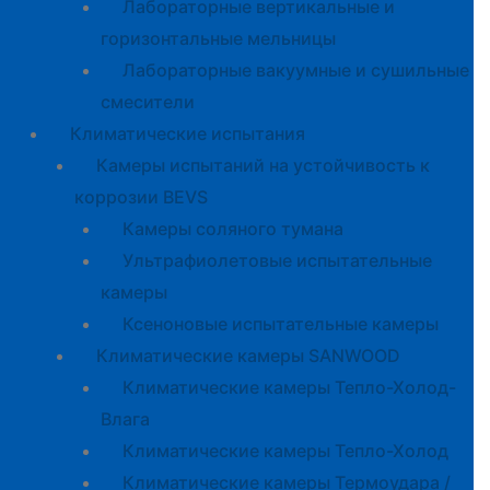
Лабораторные вертикальные и
горизонтальные мельницы
Лабораторные вакуумные и сушильные
смесители
Климатические испытания
Камеры испытаний на устойчивость к
коррозии BEVS
Камеры соляного тумана
Ультрафиолетовые испытательные
камеры
Ксеноновые испытательные камеры
Климатические камеры SANWOOD
Климатические камеры Тепло-Холод-
Влага
Климатические камеры Тепло-Холод
Климатические камеры Термоудара /