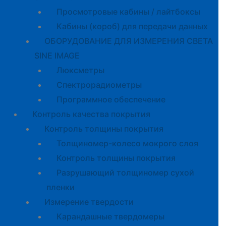
Просмотровые кабины / лайтбоксы
Кабины (короб) для передачи данных
ОБОРУДОВАНИЕ ДЛЯ ИЗМЕРЕНИЯ СВЕТА
SINE IMAGE
Люксметры
Спектрорадиометры
Программное обеспечение
Контроль качества покрытия
Контроль толщины покрытия
Толщиномер-колесо мокрого слоя
Контроль толщины покрытия
Разрушающий толщиномер сухой
пленки
Измерение твердости
Карандашные твердомеры