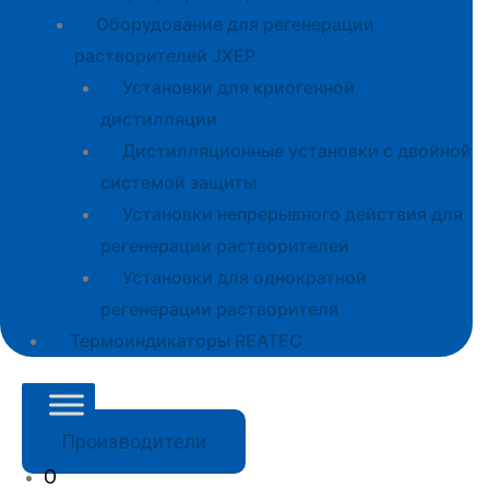
Оборудование для регенерации
растворителей JXEP
Установки для криогенной
дистилляции
Дистилляционные установки с двойной
системой защиты
Установки непрерывного действия для
регенерации растворителей
Установки для однократной
регенерации растворителя
Термоиндикаторы REATEC
Производители
О