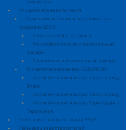
смесители
Климатические испытания
Камеры испытаний на устойчивость к
коррозии BEVS
Камеры соляного тумана
Ультрафиолетовые испытательные
камеры
Ксеноновые испытательные камеры
Климатические камеры SANWOOD
Климатические камеры Тепло-Холод-
Влага
Климатические камеры Тепло-Холод
Климатические камеры Термоудара /
Термошока
Роботизированные станции BEVS
Регенерация растворителей