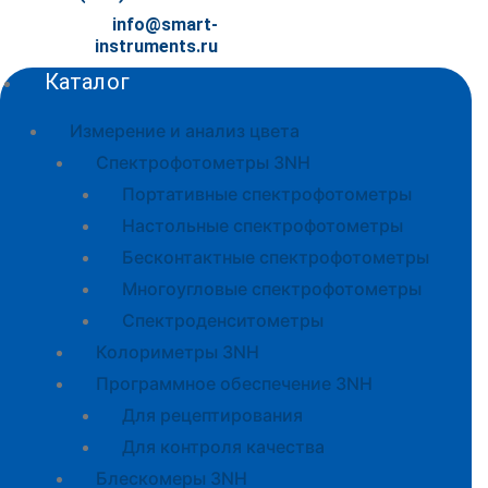
info@smart-
instruments.ru
Каталог
Измерение и анализ цвета
Спектрофотометры 3NH
Портативные спектрофотометры
Настольные спектрофотометры
Бесконтактные спектрофотометры
Многоугловые спектрофотометры
Спектроденситометры
Колориметры 3NH
Программное обеспечение 3NH
Для рецептирования
Для контроля качества
Блескомеры 3NH