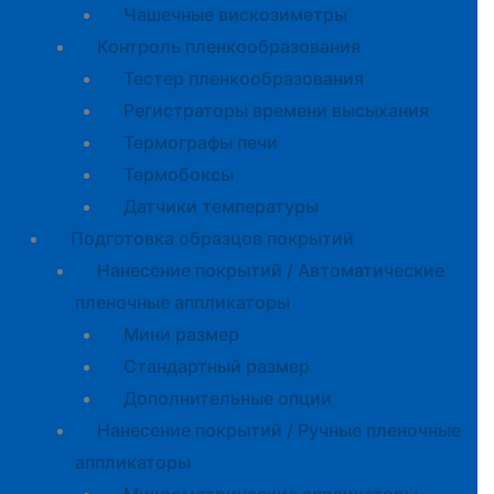
Чашечные вискозиметры
Контроль пленкообразования
Тестер пленкообразования
Регистраторы времени высыхания
Термографы печи
Термобоксы
Датчики температуры
Подготовка образцов покрытий
Нанесение покрытий / Автоматические
пленочные аппликаторы
Мини размер
Стандартный размер
Дополнительные опции
Нанесение покрытий / Ручные пленочные
аппликаторы