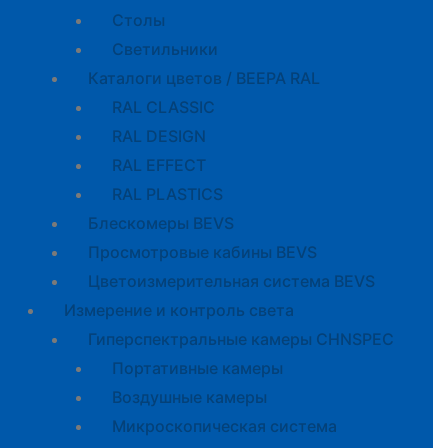
Cтолы
Светильники
Каталоги цветов / BEEPA RAL
RAL CLASSIC
RAL DESIGN
RAL EFFECT
RAL PLASTICS
Блескомеры BEVS
Просмотровые кабины BEVS
Цветоизмерительная система BEVS
Измерение и контроль света
Гиперспектральные камеры CHNSPEC
Портативные камеры
Воздушные камеры
Микроскопическая система