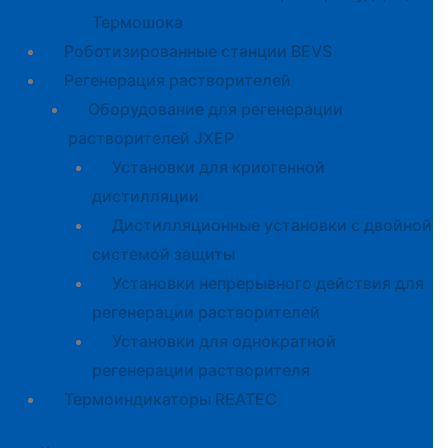
Термошока
Роботизированные станции BEVS
Регенерация растворителей
Оборудование для регенерации
растворителей JXEP
Установки для криогенной
дистилляции
Дистилляционные установки с двойной
системой защиты
Установки непрерывного действия для
регенерации растворителей
Установки для однократной
регенерации растворителя
Термоиндикаторы REATEC