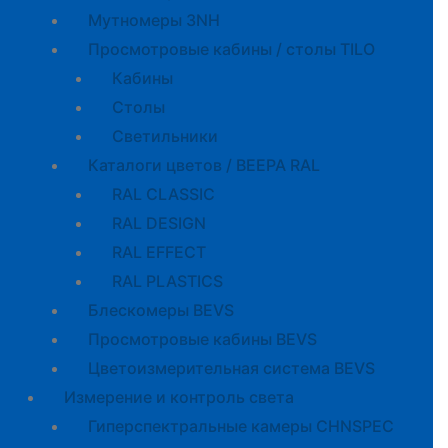
Мутномеры 3NH
Просмотровые кабины / столы TILO
Кабины
Cтолы
Светильники
Каталоги цветов / BEEPA RAL
RAL CLASSIC
RAL DESIGN
RAL EFFECT
RAL PLASTICS
Блескомеры BEVS
Просмотровые кабины BEVS
Цветоизмерительная система BEVS
Измерение и контроль света
Гиперспектральные камеры CHNSPEC