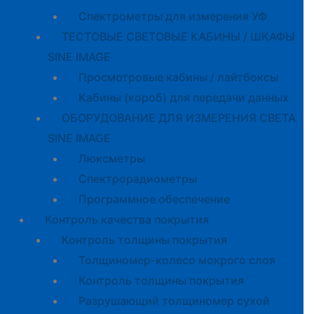
Спектрометры для измерения УФ
ТЕСТОВЫЕ СВЕТОВЫЕ КАБИНЫ / ШКАФЫ
SINE IMAGE
Просмотровые кабины / лайтбоксы
Кабины (короб) для передачи данных
ОБОРУДОВАНИЕ ДЛЯ ИЗМЕРЕНИЯ СВЕТА
SINE IMAGE
Люксметры
Спектрорадиометры
Программное обеспечение
Контроль качества покрытия
Контроль толщины покрытия
Толщиномер-колесо мокрого слоя
Контроль толщины покрытия
Разрушающий толщиномер сухой