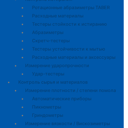
Ротационные абразиметры TABER
Расходные материалы
Тестеры стойкости к истиранию
Абразиметры
Скретч-тестеры
Тестеры устойчивости к мытью
Расходные материалы и аксессуары
Измерение ударопрочности
Удар-тестеры
Контроль сырья и материалов
Измерение плотности / степени помола
Автоматические приборы
Пикнометры
Гриндометры
Измерение вязкости / Вискозиметры