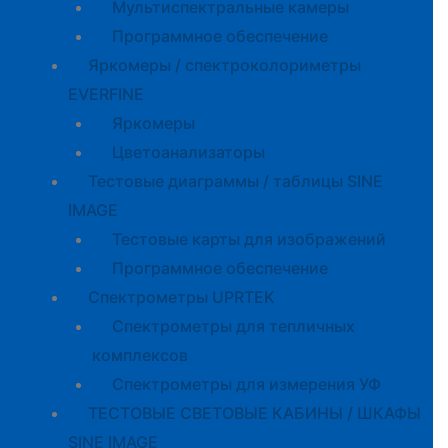
Мультиспектральные камеры
Программное обеспечение
Яркомеры / спектроколориметры
EVERFINE
Яркомеры
Цветоанализаторы
Тестовые диаграммы / таблицы SINE
IMAGE
Тестовые карты для изображений
Программное обеспечение
Спектрометры UPRTEK
Спектрометры для тепличных
комплексов
Спектрометры для измерения УФ
ТЕСТОВЫЕ СВЕТОВЫЕ КАБИНЫ / ШКАФЫ
SINE IMAGE