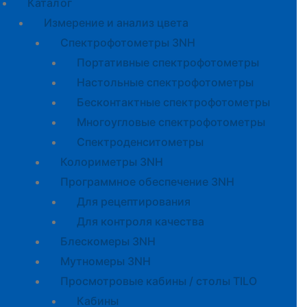
Каталог
Измерение и анализ цвета
Спектрофотометры 3NH
Портативные спектрофотометры
Настольные спектрофотометры
Бесконтактные спектрофотометры
Многоугловые спектрофотометры
Спектроденситометры
Колориметры 3NH
Программное обеспечение 3NH
Для рецептирования
Для контроля качества
Блескомеры 3NH
Мутномеры 3NH
Просмотровые кабины / столы TILO
Кабины