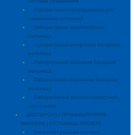
система смешивания
Лабораторное оборудование для
смешивания суспензий
Лабораторная нанобисерная
мельница
Лабораторная штифтовая бисерная
мельница
Лабораторная дисковая бисерная
мельница
Лабораторная корзинная бисерная
мельница
Лабораторный высокоскоростной
диссольвер
ДИСПЕРСИЯ / ПРОМЫШЛЕННЫЕ
МИКСЕРЫ / МЕЛЬНИЦЫ HOOSUN
Интеллектуальная система