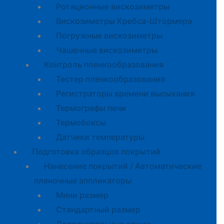
Ротационные вискозиметры
Вискозиметры Кребса-Штормера
Погружные вискозиметры
Чашечные вискозиметры
Контроль пленкообразования
Тестер пленкообразования
Регистраторы времени высыхания
Термографы печи
Термобоксы
Датчики температуры
Подготовка образцов покрытий
Нанесение покрытий / Автоматические
пленочные аппликаторы
Мини размер
Стандартный размер