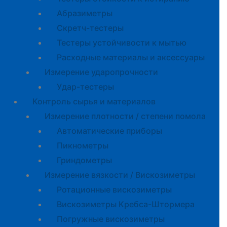
Абразиметры
Скретч-тестеры
Тестеры устойчивости к мытью
Расходные материалы и аксессуары
Измерение ударопрочности
Удар-тестеры
Контроль сырья и материалов
Измерение плотности / степени помола
Автоматические приборы
Пикнометры
Гриндометры
Измерение вязкости / Вискозиметры
Ротационные вискозиметры
Вискозиметры Кребса-Штормера
Погружные вискозиметры