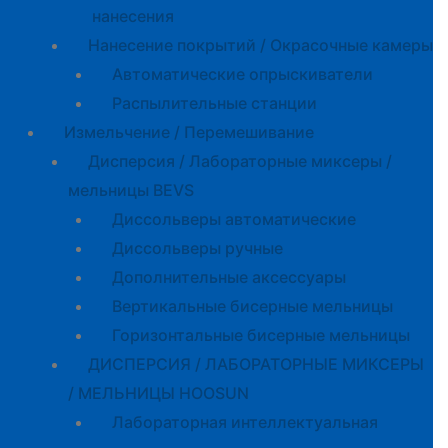
нанесения
Нанесение покрытий / Окрасочные камеры
Автоматические опрыскиватели
Распылительные станции
Измельчение / Перемешивание
Дисперсия / Лабораторные миксеры /
мельницы BEVS
Диссольверы автоматические
Диссольверы ручные
Дополнительные аксессуары
Вертикальные бисерные мельницы
Горизонтальные бисерные мельницы
ДИСПЕРСИЯ / ЛАБОРАТОРНЫЕ МИКСЕРЫ
/ МЕЛЬНИЦЫ HOOSUN
Лабораторная интеллектуальная