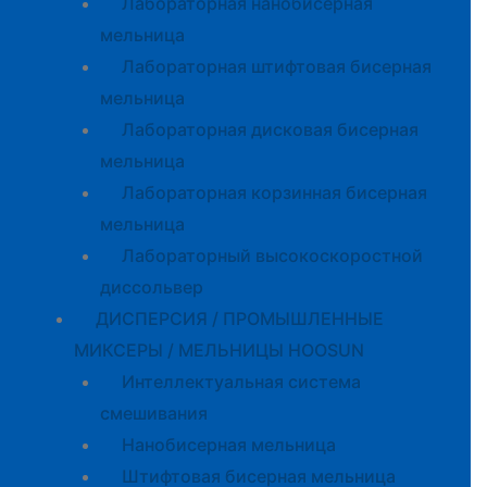
Лабораторная нанобисерная
мельница
Лабораторная штифтовая бисерная
мельница
Лабораторная дисковая бисерная
мельница
Лабораторная корзинная бисерная
мельница
Лабораторный высокоскоростной
диссольвер
ДИСПЕРСИЯ / ПРОМЫШЛЕННЫЕ
МИКСЕРЫ / МЕЛЬНИЦЫ HOOSUN
Интеллектуальная система
смешивания
Нанобисерная мельница
Штифтовая бисерная мельница