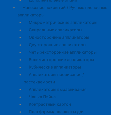
Дополнительные опции
Нанесение покрытий / Ручные пленочные
аппликаторы
Микрометрические аппликаторы
Спиральные аппликаторы
Односторонние аппликаторы
Двусторонние аппликаторы
Четырёхсторонние аппликаторы
Восьмисторонние аппликаторы
Кубические аппликаторы
Аппликаторы провисания /
растекаемости
Аппликаторы выравнивания
Чашка Пэйна
Контрастный картон
Платформы/ планшеты для