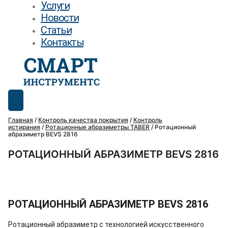
Услуги
Новости
Статьи
Контакты
Главная
/
Контроль качества покрытия
/
Контроль
истирания
/
Ротационные абразиметры TABER
/ Ротационный
абразиметр BEVS 2816
РОТАЦИОННЫЙ АБРАЗИМЕТР BEVS 2816
РОТАЦИОННЫЙ АБРАЗИМЕТР BEVS 2816
Ротационный абразиметр с
технологией искусственного