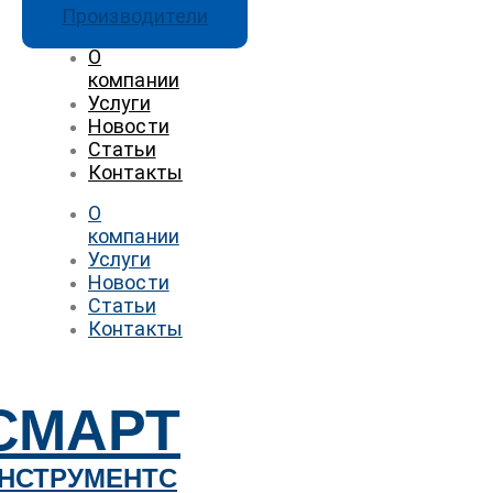
Производители
О
компании
Услуги
Новости
Статьи
Контакты
О
компании
Услуги
Новости
Статьи
Контакты
нтакты
СМАРТ
НСТРУМЕНТС