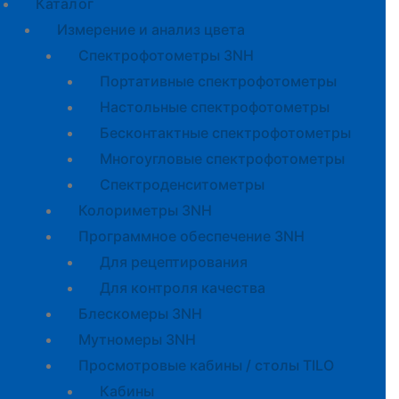
Каталог
Измерение и анализ цвета
Спектрофотометры 3NH
Портативные спектрофотометры
Настольные спектрофотометры
Бесконтактные спектрофотометры
Многоугловые спектрофотометры
Спектроденситометры
Колориметры 3NH
Программное обеспечение 3NH
Для рецептирования
Для контроля качества
Блескомеры 3NH
Мутномеры 3NH
Просмотровые кабины / столы TILO
Кабины