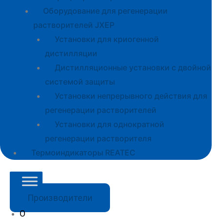
Оборудование для регенерации
растворителей JXEP
Установки для криогенной
дистилляции
Дистилляционные установки с двойной
системой защиты
Установки непрерывного действия для
регенерации растворителей
Установки для однократной
регенерации растворителя
Термоиндикаторы REATEC
Производители
О