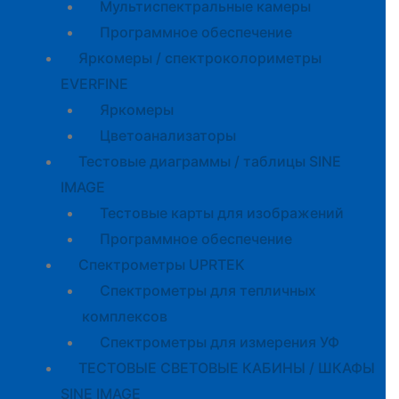
Мультиспектральные камеры
Программное обеспечение
Яркомеры / спектроколориметры
EVERFINE
Яркомеры
Цветоанализаторы
Тестовые диаграммы / таблицы SINE
IMAGE
Тестовые карты для изображений
Программное обеспечение
Спектрометры UPRTEK
Спектрометры для тепличных
комплексов
Спектрометры для измерения УФ
ТЕСТОВЫЕ СВЕТОВЫЕ КАБИНЫ / ШКАФЫ
SINE IMAGE