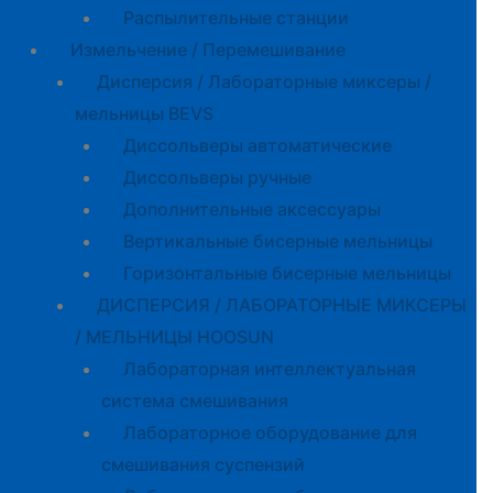
Распылительные станции
Измельчение / Перемешивание
Дисперсия / Лабораторные миксеры /
мельницы BEVS
Диссольверы автоматические
Диссольверы ручные
Дополнительные аксессуары
Вертикальные бисерные мельницы
Горизонтальные бисерные мельницы
ДИСПЕРСИЯ / ЛАБОРАТОРНЫЕ МИКСЕРЫ
/ МЕЛЬНИЦЫ HOOSUN
Лабораторная интеллектуальная
система смешивания
Лабораторное оборудование для
смешивания суспензий