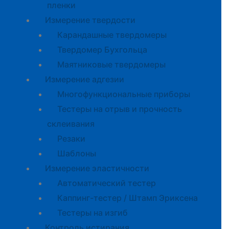
пленки
Измерение твердости
Карандашные твердомеры
Твердомер Бухгольца
Маятниковые твердомеры
Измерение адгезии
Многофункциональные приборы
Тестеры на отрыв и прочность
склеивания
Резаки
Шаблоны
Измерение эластичности
Автоматический тестер
Каппинг-тестер / Штамп Эриксена
Тестеры на изгиб
Контроль истирания