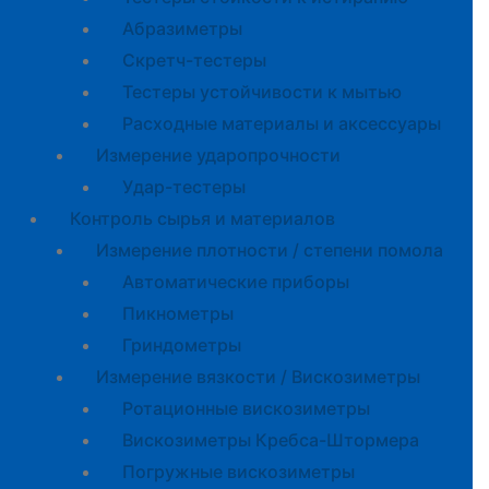
Абразиметры
Скретч-тестеры
Тестеры устойчивости к мытью
Расходные материалы и аксессуары
Измерение ударопрочности
Удар-тестеры
Контроль сырья и материалов
Измерение плотности / степени помола
Автоматические приборы
Пикнометры
Гриндометры
Измерение вязкости / Вискозиметры
Ротационные вискозиметры
Вискозиметры Кребса-Штормера
Погружные вискозиметры