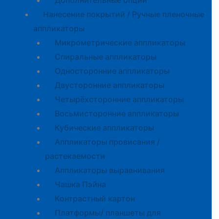
Дополнительные опции
Нанесение покрытий / Ручные пленочные
аппликаторы
Микрометрические аппликаторы
Спиральные аппликаторы
Односторонние аппликаторы
Двусторонние аппликаторы
Четырёхсторонние аппликаторы
Восьмисторонние аппликаторы
Кубические аппликаторы
Аппликаторы провисания /
растекаемости
Аппликаторы выравнивания
Чашка Пэйна
Контрастный картон
Платформы/ планшеты для