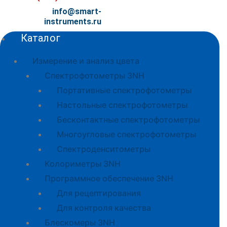
info@smart-
instruments.ru
Каталог
Измерение и анализ цвета
Спектрофотометры 3NH
Портативные спектрофотометры
Настольные спектрофотометры
Бесконтактные спектрофотометры
Многоугловые спектрофотометры
Спектроденситометры
Колориметры 3NH
Программное обеспечение 3NH
Для рецептирования
Для контроля качества
Блескомеры 3NH