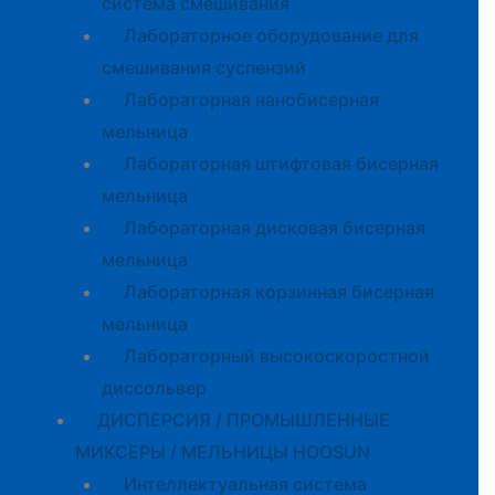
система смешивания
Лабораторное оборудование для
смешивания суспензий
Лабораторная нанобисерная
мельница
Лабораторная штифтовая бисерная
мельница
Лабораторная дисковая бисерная
мельница
Лабораторная корзинная бисерная
мельница
Лабораторный высокоскоростной
диссольвер
ДИСПЕРСИЯ / ПРОМЫШЛЕННЫЕ
МИКСЕРЫ / МЕЛЬНИЦЫ HOOSUN
Интеллектуальная система