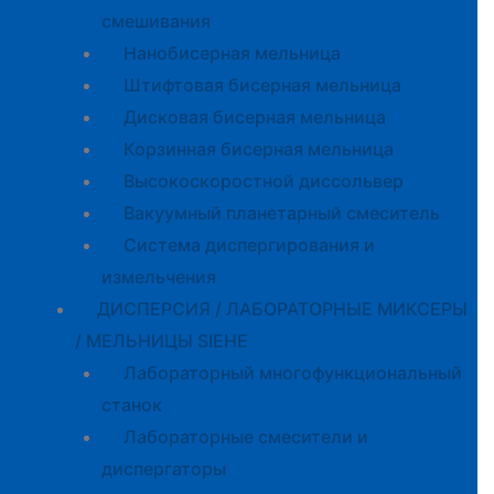
смешивания
Нанобисерная мельница
Штифтовая бисерная мельница
Дисковая бисерная мельница
Корзинная бисерная мельница
Высокоскоростной диссольвер
Вакуумный планетарный смеситель
Система диспергирования и
измельчения
ДИСПЕРСИЯ / ЛАБОРАТОРНЫЕ МИКСЕРЫ
/ МЕЛЬНИЦЫ SIEHE
Лабораторный многофункциональный
станок
Лабораторные смесители и
диспергаторы