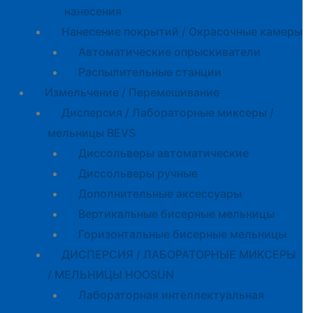
нанесения
Нанесение покрытий / Окрасочные камеры
Автоматические опрыскиватели
Распылительные станции
Измельчение / Перемешивание
Дисперсия / Лабораторные миксеры /
мельницы BEVS
Диссольверы автоматические
Диссольверы ручные
Дополнительные аксессуары
Вертикальные бисерные мельницы
Горизонтальные бисерные мельницы
ДИСПЕРСИЯ / ЛАБОРАТОРНЫЕ МИКСЕРЫ
/ МЕЛЬНИЦЫ HOOSUN
Лабораторная интеллектуальная