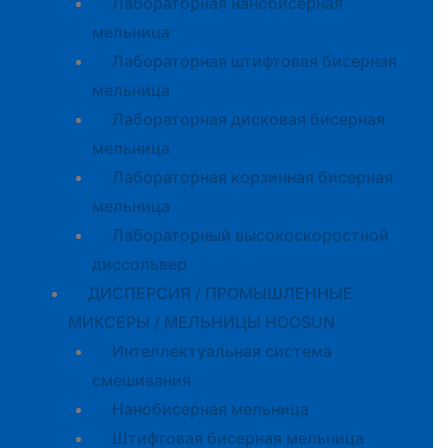
Лабораторная нанобисерная
мельница
Лабораторная штифтовая бисерная
мельница
Лабораторная дисковая бисерная
мельница
Лабораторная корзинная бисерная
мельница
Лабораторный высокоскоростной
диссольвер
ДИСПЕРСИЯ / ПРОМЫШЛЕННЫЕ
МИКСЕРЫ / МЕЛЬНИЦЫ HOOSUN
Интеллектуальная система
смешивания
Нанобисерная мельница
Штифтовая бисерная мельница