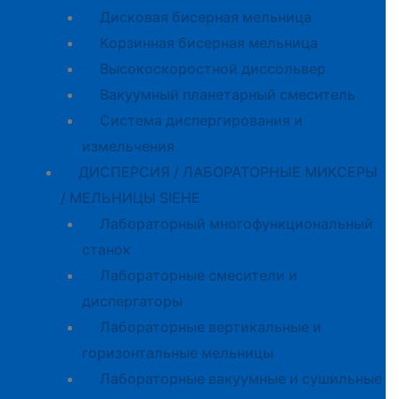
Дисковая бисерная мельница
Корзинная бисерная мельница
Высокоскоростной диссольвер
Вакуумный планетарный смеситель
Система диспергирования и
измельчения
ДИСПЕРСИЯ / ЛАБОРАТОРНЫЕ МИКСЕРЫ
/ МЕЛЬНИЦЫ SIEHE
Лабораторный многофункциональный
станок
Лабораторные смесители и
диспергаторы
Лабораторные вертикальные и
горизонтальные мельницы
Лабораторные вакуумные и сушильные