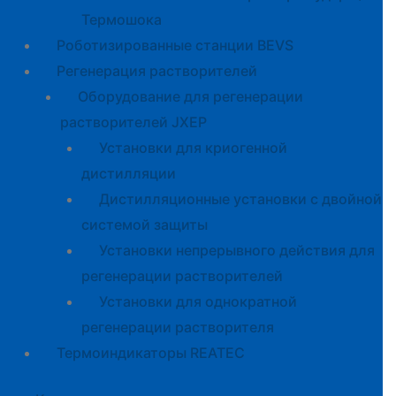
Термошока
Роботизированные станции BEVS
Регенерация растворителей
Оборудование для регенерации
растворителей JXEP
Установки для криогенной
дистилляции
Дистилляционные установки с двойной
системой защиты
Установки непрерывного действия для
регенерации растворителей
Установки для однократной
регенерации растворителя
Термоиндикаторы REATEC