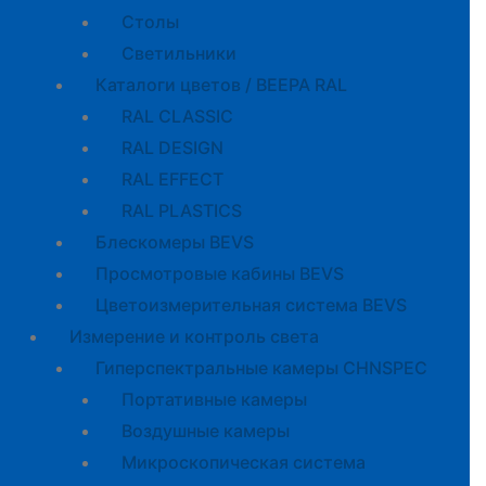
Cтолы
Светильники
Каталоги цветов / BEEPA RAL
RAL CLASSIC
RAL DESIGN
RAL EFFECT
RAL PLASTICS
Блескомеры BEVS
Просмотровые кабины BEVS
Цветоизмерительная система BEVS
Измерение и контроль света
Гиперспектральные камеры CHNSPEC
Портативные камеры
Воздушные камеры
Микроскопическая система