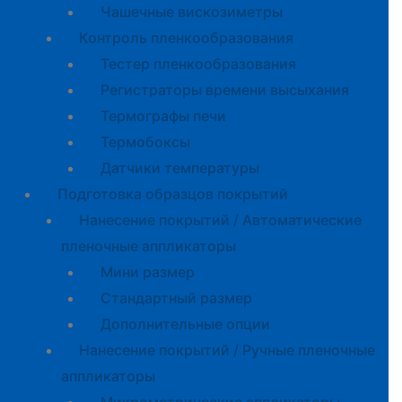
Чашечные вискозиметры
Контроль пленкообразования
Тестер пленкообразования
Регистраторы времени высыхания
Термографы печи
Термобоксы
Датчики температуры
Подготовка образцов покрытий
Нанесение покрытий / Автоматические
пленочные аппликаторы
Мини размер
Стандартный размер
Дополнительные опции
Нанесение покрытий / Ручные пленочные
аппликаторы