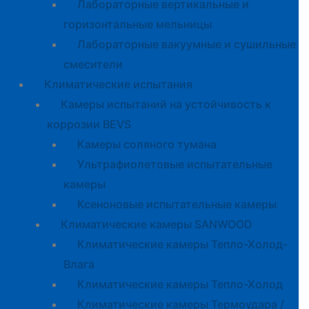
Лабораторные вертикальные и
горизонтальные мельницы
Лабораторные вакуумные и сушильные
смесители
Климатические испытания
Камеры испытаний на устойчивость к
коррозии BEVS
Камеры соляного тумана
Ультрафиолетовые испытательные
камеры
Ксеноновые испытательные камеры
Климатические камеры SANWOOD
Климатические камеры Тепло-Холод-
Влага
Климатические камеры Тепло-Холод
Климатические камеры Термоудара /