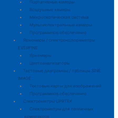
Портативные камеры
Воздушные камеры
Микроскопическая система
Мультиспектральные камеры
Программное обеспечение
Яркомеры / спектроколориметры
EVERFINE
Яркомеры
Цветоанализаторы
Тестовые диаграммы / таблицы SINE
IMAGE
Тестовые карты для изображений
Программное обеспечение
Спектрометры UPRTEK
Спектрометры для тепличных
комплексов