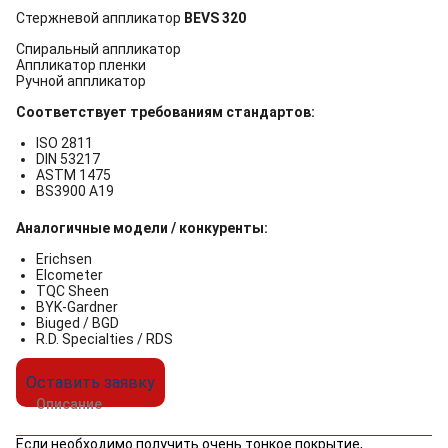
Стержневой аппликатор
BEVS 320
Спиральный аппликатор
Аппликатор пленки
Ручной аппликатор
Соответствует требованиям стандартов:
ISO 2811
DIN 53217
ASTM 1475
BS3900 A19
Аналогичные модели / конкуренты:
Erichsen
Elcometer
TQC Sheen
BYK-Gardner
Biuged / BGD
R.D. Specialties / RDS
Оставить заявку
Описание
Если необходимо получить очень тонкое покрытие,