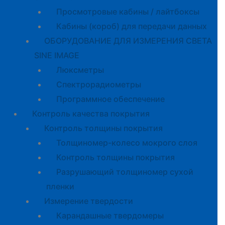
Просмотровые кабины / лайтбоксы
Кабины (короб) для передачи данных
ОБОРУДОВАНИЕ ДЛЯ ИЗМЕРЕНИЯ СВЕТА
SINE IMAGE
Люксметры
Спектрорадиометры
Программное обеспечение
Контроль качества покрытия
Контроль толщины покрытия
Толщиномер-колесо мокрого слоя
Контроль толщины покрытия
Разрушающий толщиномер сухой
пленки
Измерение твердости
Карандашные твердомеры