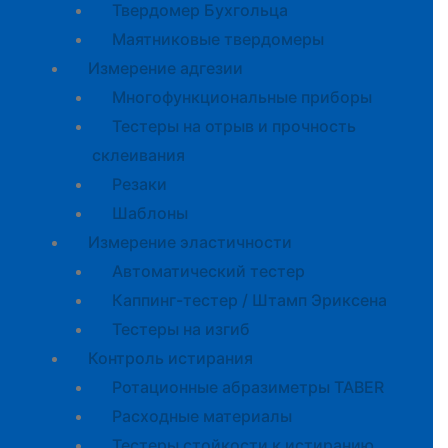
Твердомер Бухгольца
Маятниковые твердомеры
Измерение адгезии
Многофункциональные приборы
Тестеры на отрыв и прочность
склеивания
Резаки
Шаблоны
Измерение эластичности
Автоматический тестер
Каппинг-тестер / Штамп Эриксена
Тестеры на изгиб
Контроль истирания
Ротационные абразиметры TABER
Расходные материалы
Тестеры стойкости к истиранию