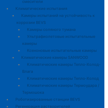
смесители
Климатические испытания
Камеры испытаний на устойчивость к
коррозии BEVS
Камеры соляного тумана
Ультрафиолетовые испытательные
камеры
Ксеноновые испытательные камеры
Климатические камеры SANWOOD
Климатические камеры Тепло-Холод-
Влага
Климатические камеры Тепло-Холод
Климатические камеры Термоудара /
Термошока
Роботизированные станции BEVS
Регенерация растворителей