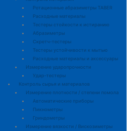
Ротационные абразиметры TABER
Расходные материалы
Тестеры стойкости к истиранию
Абразиметры
Скретч-тестеры
Тестеры устойчивости к мытью
Расходные материалы и аксессуары
Измерение ударопрочности
Удар-тестеры
Контроль сырья и материалов
Измерение плотности / степени помола
Автоматические приборы
Пикнометры
Гриндометры
Измерение вязкости / Вискозиметры