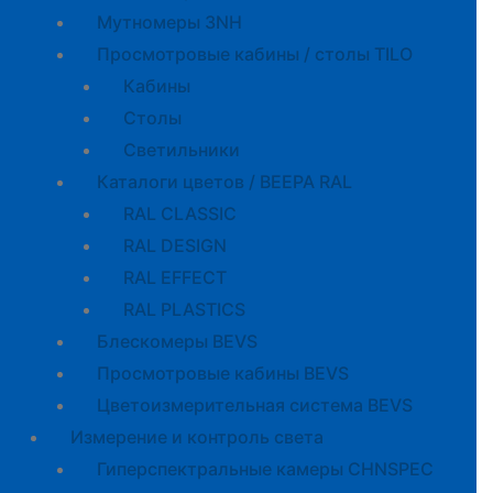
Мутномеры 3NH
Просмотровые кабины / столы TILO
Кабины
Cтолы
Светильники
Каталоги цветов / BEEPA RAL
RAL CLASSIC
RAL DESIGN
RAL EFFECT
RAL PLASTICS
Блескомеры BEVS
Просмотровые кабины BEVS
Цветоизмерительная система BEVS
Измерение и контроль света
Гиперспектральные камеры CHNSPEC