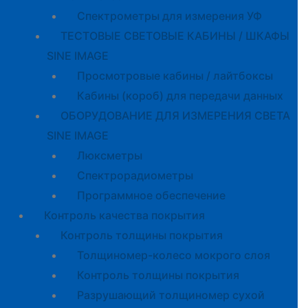
Спектрометры для измерения УФ
ТЕСТОВЫЕ СВЕТОВЫЕ КАБИНЫ / ШКАФЫ
SINE IMAGE
Просмотровые кабины / лайтбоксы
Кабины (короб) для передачи данных
ОБОРУДОВАНИЕ ДЛЯ ИЗМЕРЕНИЯ СВЕТА
SINE IMAGE
Люксметры
Спектрорадиометры
Программное обеспечение
Контроль качества покрытия
Контроль толщины покрытия
Толщиномер-колесо мокрого слоя
Контроль толщины покрытия
Разрушающий толщиномер сухой