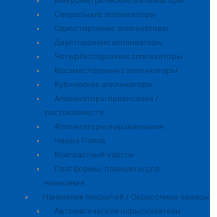
Микрометрические аппликаторы
Спиральные аппликаторы
Односторонние аппликаторы
Двусторонние аппликаторы
Четырёхсторонние аппликаторы
Восьмисторонние аппликаторы
Кубические аппликаторы
Аппликаторы провисания /
растекаемости
Аппликаторы выравнивания
Чашка Пэйна
Контрастный картон
Платформы/ планшеты для
нанесения
Нанесение покрытий / Окрасочные камеры
Автоматические опрыскиватели