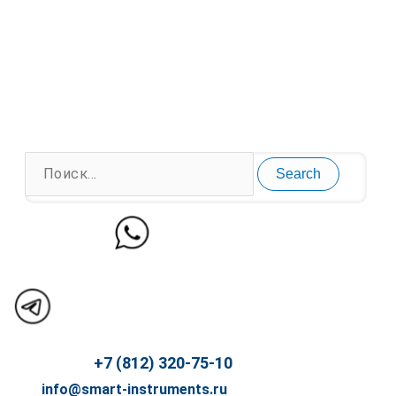
Перейти
к
содержимому
Search
+7 (812) 320-75-10
info@smart-instruments.ru