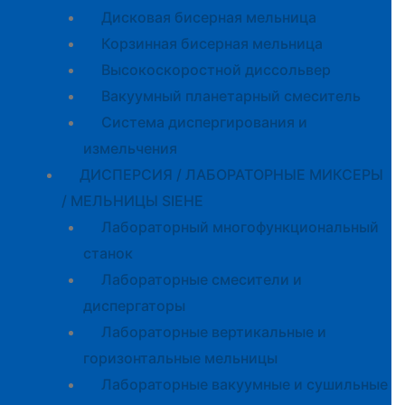
Дисковая бисерная мельница
Корзинная бисерная мельница
Высокоскоростной диссольвер
Вакуумный планетарный смеситель
Система диспергирования и
измельчения
ДИСПЕРСИЯ / ЛАБОРАТОРНЫЕ МИКСЕРЫ
/ МЕЛЬНИЦЫ SIEHE
Лабораторный многофункциональный
станок
Лабораторные смесители и
диспергаторы
Лабораторные вертикальные и
горизонтальные мельницы
Лабораторные вакуумные и сушильные