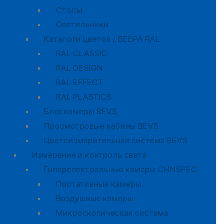
Cтолы
Светильники
Каталоги цветов / BEEPA RAL
RAL CLASSIC
RAL DESIGN
RAL EFFECT
RAL PLASTICS
Блескомеры BEVS
Просмотровые кабины BEVS
Цветоизмерительная система BEVS
Измерение и контроль света
Гиперспектральные камеры CHNSPEC
Портативные камеры
Воздушные камеры
Микроскопическая система