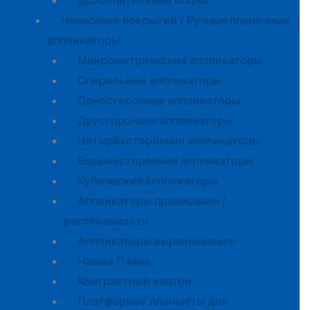
Дополнительные опции
Нанесение покрытий / Ручные пленочные
аппликаторы
Микрометрические аппликаторы
Спиральные аппликаторы
Односторонние аппликаторы
Двусторонние аппликаторы
Четырёхсторонние аппликаторы
Восьмисторонние аппликаторы
Кубические аппликаторы
Аппликаторы провисания /
растекаемости
Аппликаторы выравнивания
Чашка Пэйна
Контрастный картон
Платформы/ планшеты для