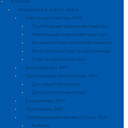
Каталог
Измерение и анализ цвета
Спектрофотометры 3NH
Портативные спектрофотометры
Настольные спектрофотометры
Бесконтактные спектрофотометры
Многоугловые спектрофотометры
Спектроденситометры
Колориметры 3NH
Программное обеспечение 3NH
Для рецептирования
Для контроля качества
Блескомеры 3NH
Мутномеры 3NH
Просмотровые кабины / столы TILO
Кабины