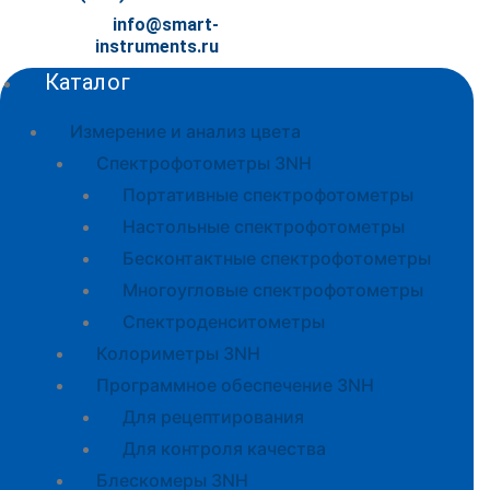
info@smart-
instruments.ru
Каталог
Измерение и анализ цвета
Спектрофотометры 3NH
Портативные спектрофотометры
Настольные спектрофотометры
Бесконтактные спектрофотометры
Многоугловые спектрофотометры
Спектроденситометры
Колориметры 3NH
Программное обеспечение 3NH
Для рецептирования
Для контроля качества
Блескомеры 3NH