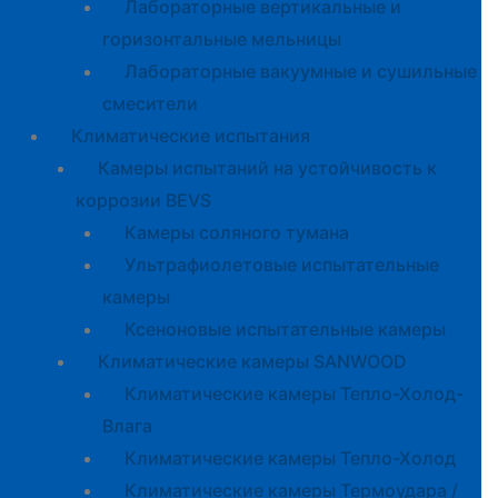
Лабораторные вертикальные и
горизонтальные мельницы
Лабораторные вакуумные и сушильные
смесители
Климатические испытания
Камеры испытаний на устойчивость к
коррозии BEVS
Камеры соляного тумана
Ультрафиолетовые испытательные
камеры
Ксеноновые испытательные камеры
Климатические камеры SANWOOD
Климатические камеры Тепло-Холод-
Влага
Климатические камеры Тепло-Холод
Климатические камеры Термоудара /