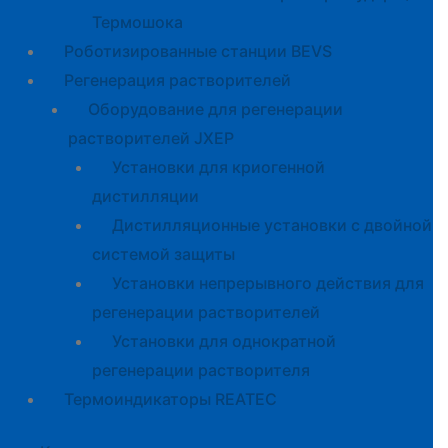
Термошока
Роботизированные станции BEVS
Регенерация растворителей
Оборудование для регенерации
растворителей JXEP
Установки для криогенной
дистилляции
Дистилляционные установки с двойной
системой защиты
Установки непрерывного действия для
регенерации растворителей
Установки для однократной
регенерации растворителя
Термоиндикаторы REATEC