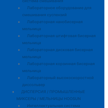
система смешивания
Лабораторное оборудование для
смешивания суспензий
Лабораторная нанобисерная
мельница
Лабораторная штифтовая бисерная
мельница
Лабораторная дисковая бисерная
мельница
Лабораторная корзинная бисерная
мельница
Лабораторный высокоскоростной
диссольвер
ДИСПЕРСИЯ / ПРОМЫШЛЕННЫЕ
МИКСЕРЫ / МЕЛЬНИЦЫ HOOSUN
Интеллектуальная система