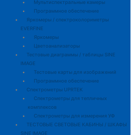
Мультиспектральные камеры
Программное обеспечение
Яркомеры / спектроколориметры
EVERFINE
Яркомеры
Цветоанализаторы
Тестовые диаграммы / таблицы SINE
IMAGE
Тестовые карты для изображений
Программное обеспечение
Спектрометры UPRTEK
Спектрометры для тепличных
комплексов
Спектрометры для измерения УФ
ТЕСТОВЫЕ СВЕТОВЫЕ КАБИНЫ / ШКАФЫ
SINE IMAGE