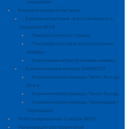
смесители
Климатические испытания
Камеры испытаний на устойчивость к
коррозии BEVS
Камеры соляного тумана
Ультрафиолетовые испытательные
камеры
Ксеноновые испытательные камеры
Климатические камеры SANWOOD
Климатические камеры Тепло-Холод-
Влага
Климатические камеры Тепло-Холод
Климатические камеры Термоудара /
Термошока
Роботизированные станции BEVS
Регенерация растворителей