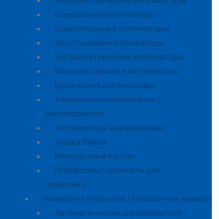
Микрометрические аппликаторы
Спиральные аппликаторы
Односторонние аппликаторы
Двусторонние аппликаторы
Четырёхсторонние аппликаторы
Восьмисторонние аппликаторы
Кубические аппликаторы
Аппликаторы провисания /
растекаемости
Аппликаторы выравнивания
Чашка Пэйна
Контрастный картон
Платформы/ планшеты для
нанесения
Нанесение покрытий / Окрасочные камеры
Автоматические опрыскиватели