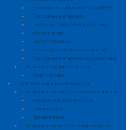
Ротационные абразиметры TABER
Расходные материалы
Тестеры стойкости к истиранию
Абразиметры
Скретч-тестеры
Тестеры устойчивости к мытью
Расходные материалы и аксессуары
Измерение ударопрочности
Удар-тестеры
Контроль сырья и материалов
Измерение плотности / степени помола
Автоматические приборы
Пикнометры
Гриндометры
Измерение вязкости / Вискозиметры