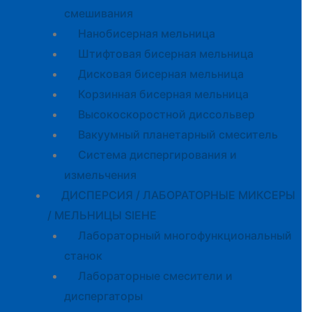
смешивания
Нанобисерная мельница
Штифтовая бисерная мельница
Дисковая бисерная мельница
Корзинная бисерная мельница
Высокоскоростной диссольвер
Вакуумный планетарный смеситель
Система диспергирования и
измельчения
ДИСПЕРСИЯ / ЛАБОРАТОРНЫЕ МИКСЕРЫ
/ МЕЛЬНИЦЫ SIEHE
Лабораторный многофункциональный
станок
Лабораторные смесители и
диспергаторы