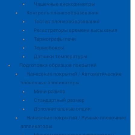
Чашечные вискозиметры
Контроль пленкообразования
Тестер пленкообразования
Регистраторы времени высыхания
Термографы печи
Термобоксы
Датчики температуры
Подготовка образцов покрытий
Нанесение покрытий / Автоматические
пленочные аппликаторы
Мини размер
Стандартный размер
Дополнительные опции
Нанесение покрытий / Ручные пленочные
аппликаторы