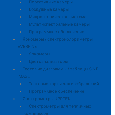
Портативные камеры
Воздушные камеры
Микроскопическая система
Мультиспектральные камеры
Программное обеспечение
Яркомеры / спектроколориметры
EVERFINE
Яркомеры
Цветоанализаторы
Тестовые диаграммы / таблицы SINE
IMAGE
Тестовые карты для изображений
Программное обеспечение
Спектрометры UPRTEK
Спектрометры для тепличных
комплексов