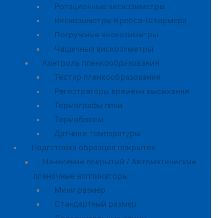
Ротационные вискозиметры
Вискозиметры Кребса-Штормера
Погружные вискозиметры
Чашечные вискозиметры
Контроль пленкообразования
Тестер пленкообразования
Регистраторы времени высыхания
Термографы печи
Термобоксы
Датчики температуры
Подготовка образцов покрытий
Нанесение покрытий / Автоматические
пленочные аппликаторы
Мини размер
Стандартный размер