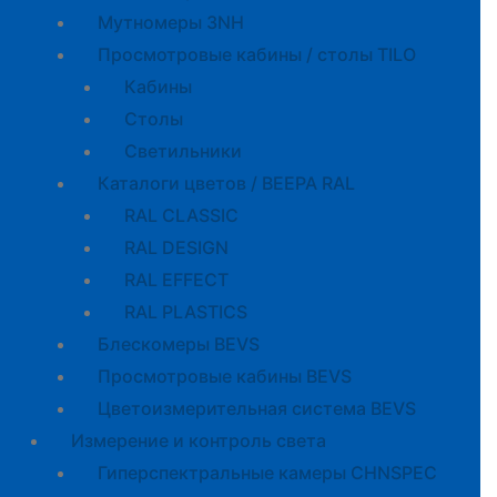
Мутномеры 3NH
Просмотровые кабины / столы TILO
Кабины
Cтолы
Светильники
Каталоги цветов / BEEPA RAL
RAL CLASSIC
RAL DESIGN
RAL EFFECT
RAL PLASTICS
Блескомеры BEVS
Просмотровые кабины BEVS
Цветоизмерительная система BEVS
Измерение и контроль света
Гиперспектральные камеры CHNSPEC