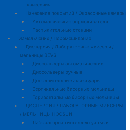
нанесения
Нанесение покрытий / Окрасочные камеры
Автоматические опрыскиватели
Распылительные станции
Измельчение / Перемешивание
Дисперсия / Лабораторные миксеры /
мельницы BEVS
Диссольверы автоматические
Диссольверы ручные
Дополнительные аксессуары
Вертикальные бисерные мельницы
Горизонтальные бисерные мельницы
ДИСПЕРСИЯ / ЛАБОРАТОРНЫЕ МИКСЕРЫ
/ МЕЛЬНИЦЫ HOOSUN
Лабораторная интеллектуальная