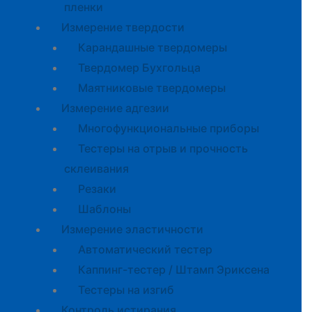
пленки
Измерение твердости
Карандашные твердомеры
Твердомер Бухгольца
Маятниковые твердомеры
Измерение адгезии
Многофункциональные приборы
Тестеры на отрыв и прочность
склеивания
Резаки
Шаблоны
Измерение эластичности
Автоматический тестер
Каппинг-тестер / Штамп Эриксена
Тестеры на изгиб
Контроль истирания