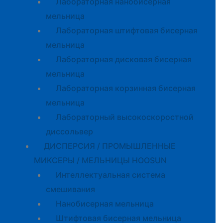
Лабораторная нанобисерная
мельница
Лабораторная штифтовая бисерная
мельница
Лабораторная дисковая бисерная
мельница
Лабораторная корзинная бисерная
мельница
Лабораторный высокоскоростной
диссольвер
ДИСПЕРСИЯ / ПРОМЫШЛЕННЫЕ
МИКСЕРЫ / МЕЛЬНИЦЫ HOOSUN
Интеллектуальная система
смешивания
Нанобисерная мельница
Штифтовая бисерная мельница