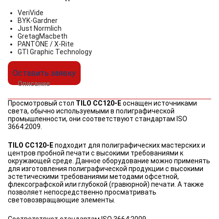
VeriVide
BYK-Gardner
Just Normlich
GretagMacbeth
PANTONE / X-Rite
GTI Graphic Technology
Оставить заявку
Описание
Просмотровый стол
TILO CC120-E
оснащен источниками
света, обычно используемыми в полиграфической
промышленности, они соответствуют стандартам ISO
3664:2009.
TILO CC120-E
подходит для полиграфических мастерских и
центров пробной печати с высокими требованиями к
окружающей среде.
Данное оборудование можно применять
для изготовления полиграфической продукции с высокими
эстетическими требованиями методами офсетной,
флексографской или глубокой (гравюрной) печати. А также
позволяет непосредственно просматривать
световозвращающие элементы.
Соответствует стандартам ISO 3664:2009