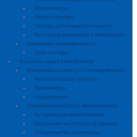
Абразиметры
Скретч-тестеры
Тестеры устойчивости к мытью
Расходные материалы и аксессуары
Измерение ударопрочности
Удар-тестеры
Контроль сырья и материалов
Измерение плотности / степени помола
Автоматические приборы
Пикнометры
Гриндометры
Измерение вязкости / Вискозиметры
Ротационные вискозиметры
Вискозиметры Кребса-Штормера
Погружные вискозиметры