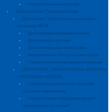
Распылительные станции
Измельчение / Перемешивание
Дисперсия / Лабораторные миксеры /
мельницы BEVS
Диссольверы автоматические
Диссольверы ручные
Дополнительные аксессуары
Вертикальные бисерные мельницы
Горизонтальные бисерные мельницы
ДИСПЕРСИЯ / ЛАБОРАТОРНЫЕ МИКСЕРЫ
/ МЕЛЬНИЦЫ HOOSUN
Лабораторная интеллектуальная
система смешивания
Лабораторное оборудование для
смешивания суспензий