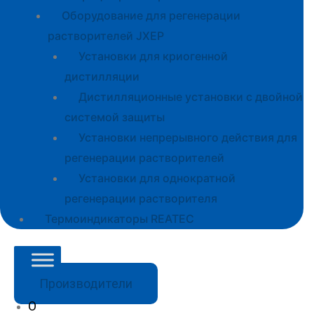
Оборудование для регенерации
растворителей JXEP
Установки для криогенной
дистилляции
Дистилляционные установки с двойной
системой защиты
Установки непрерывного действия для
регенерации растворителей
Установки для однократной
регенерации растворителя
Термоиндикаторы REATEC
Производители
О