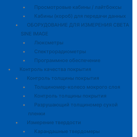
Просмотровые кабины / лайтбоксы
Кабины (короб) для передачи данных
ОБОРУДОВАНИЕ ДЛЯ ИЗМЕРЕНИЯ СВЕТА
SINE IMAGE
Люксметры
Спектрорадиометры
Программное обеспечение
Контроль качества покрытия
Контроль толщины покрытия
Толщиномер-колесо мокрого слоя
Контроль толщины покрытия
Разрушающий толщиномер сухой
пленки
Измерение твердости
Карандашные твердомеры