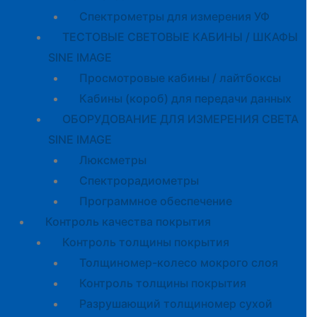
Спектрометры для измерения УФ
ТЕСТОВЫЕ СВЕТОВЫЕ КАБИНЫ / ШКАФЫ
SINE IMAGE
Просмотровые кабины / лайтбоксы
Кабины (короб) для передачи данных
ОБОРУДОВАНИЕ ДЛЯ ИЗМЕРЕНИЯ СВЕТА
SINE IMAGE
Люксметры
Спектрорадиометры
Программное обеспечение
Контроль качества покрытия
Контроль толщины покрытия
Толщиномер-колесо мокрого слоя
Контроль толщины покрытия
Разрушающий толщиномер сухой