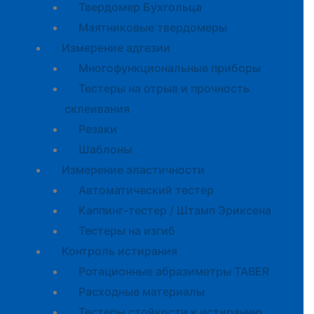
Твердомер Бухгольца
Маятниковые твердомеры
Измерение адгезии
Многофункциональные приборы
Тестеры на отрыв и прочность
склеивания
Резаки
Шаблоны
Измерение эластичности
Автоматический тестер
Каппинг-тестер / Штамп Эриксена
Тестеры на изгиб
Контроль истирания
Ротационные абразиметры TABER
Расходные материалы
Тестеры стойкости к истиранию