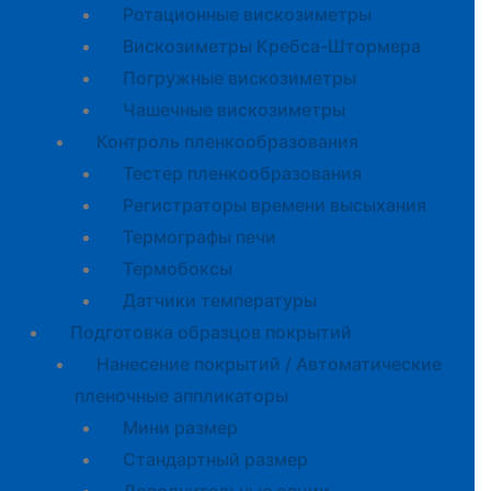
Ротационные вискозиметры
Вискозиметры Кребса-Штормера
Погружные вискозиметры
Чашечные вискозиметры
Контроль пленкообразования
Тестер пленкообразования
Регистраторы времени высыхания
Термографы печи
Термобоксы
Датчики температуры
Подготовка образцов покрытий
Нанесение покрытий / Автоматические
пленочные аппликаторы
Мини размер
Стандартный размер