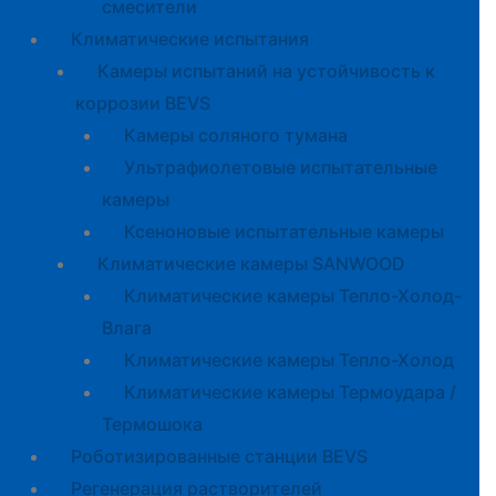
смесители
Климатические испытания
Камеры испытаний на устойчивость к
коррозии BEVS
Камеры соляного тумана
Ультрафиолетовые испытательные
камеры
Ксеноновые испытательные камеры
Климатические камеры SANWOOD
Климатические камеры Тепло-Холод-
Влага
Климатические камеры Тепло-Холод
Климатические камеры Термоудара /
Термошока
Роботизированные станции BEVS
Регенерация растворителей