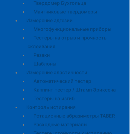
Твердомер Бухгольца
Маятниковые твердомеры
Измерение адгезии
Многофункциональные приборы
Тестеры на отрыв и прочность
склеивания
Резаки
Шаблоны
Измерение эластичности
Автоматический тестер
Каппинг-тестер / Штамп Эриксена
Тестеры на изгиб
Контроль истирания
Ротационные абразиметры TABER
Расходные материалы
Тестеры стойкости к истиранию