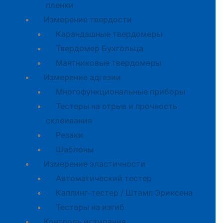
пленки
Измерение твердости
Карандашные твердомеры
Твердомер Бухгольца
Маятниковые твердомеры
Измерение адгезии
Многофункциональные приборы
Тестеры на отрыв и прочность
склеивания
Резаки
Шаблоны
Измерение эластичности
Автоматический тестер
Каппинг-тестер / Штамп Эриксена
Тестеры на изгиб
Контроль истирания