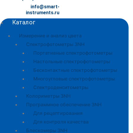
info@smart-
instruments.ru
Каталог
Измерение и анализ цвета
Спектрофотометры 3NH
Портативные спектрофотометры
Настольные спектрофотометры
Бесконтактные спектрофотометры
Многоугловые спектрофотометры
Спектроденситометры
Колориметры 3NH
Программное обеспечение 3NH
Для рецептирования
Для контроля качества
Блескомеры 3NH