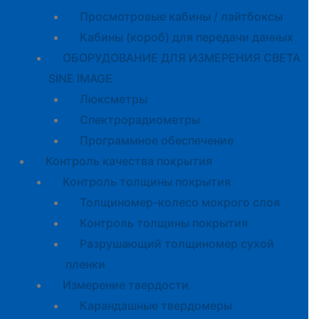
Просмотровые кабины / лайтбоксы
Кабины (короб) для передачи данных
ОБОРУДОВАНИЕ ДЛЯ ИЗМЕРЕНИЯ СВЕТА
SINE IMAGE
Люксметры
Спектрорадиометры
Программное обеспечение
Контроль качества покрытия
Контроль толщины покрытия
Толщиномер-колесо мокрого слоя
Контроль толщины покрытия
Разрушающий толщиномер сухой
пленки
Измерение твердости
Карандашные твердомеры