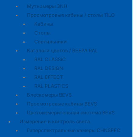
Мутномеры 3NH
Просмотровые кабины / столы TILO
Кабины
Cтолы
Светильники
Каталоги цветов / BEEPA RAL
RAL CLASSIC
RAL DESIGN
RAL EFFECT
RAL PLASTICS
Блескомеры BEVS
Просмотровые кабины BEVS
Цветоизмерительная система BEVS
Измерение и контроль света
Гиперспектральные камеры CHNSPEC