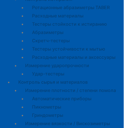
Ротационные абразиметры TABER
Расходные материалы
Тестеры стойкости к истиранию
Абразиметры
Скретч-тестеры
Тестеры устойчивости к мытью
Расходные материалы и аксессуары
Измерение ударопрочности
Удар-тестеры
Контроль сырья и материалов
Измерение плотности / степени помола
Автоматические приборы
Пикнометры
Гриндометры
Измерение вязкости / Вискозиметры