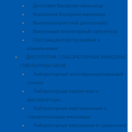
Дисковая бисерная мельница
Корзинная бисерная мельница
Высокоскоростной диссольвер
Вакуумный планетарный смеситель
Система диспергирования и
измельчения
ДИСПЕРСИЯ / ЛАБОРАТОРНЫЕ МИКСЕРЫ
/ МЕЛЬНИЦЫ SIEHE
Лабораторный многофункциональный
станок
Лабораторные смесители и
диспергаторы
Лабораторные вертикальные и
горизонтальные мельницы
Лабораторные вакуумные и сушильные