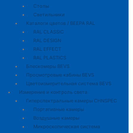
Cтолы
Светильники
Каталоги цветов / BEEPA RAL
RAL CLASSIC
RAL DESIGN
RAL EFFECT
RAL PLASTICS
Блескомеры BEVS
Просмотровые кабины BEVS
Цветоизмерительная система BEVS
Измерение и контроль света
Гиперспектральные камеры CHNSPEC
Портативные камеры
Воздушные камеры
Микроскопическая система