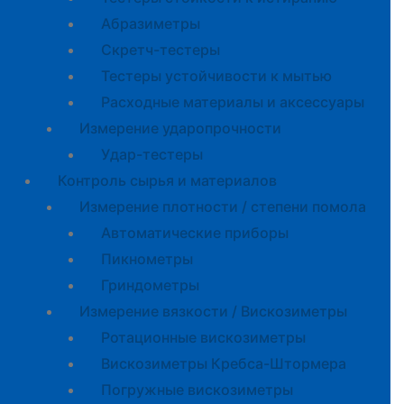
Абразиметры
Скретч-тестеры
Тестеры устойчивости к мытью
Расходные материалы и аксессуары
Измерение ударопрочности
Удар-тестеры
Контроль сырья и материалов
Измерение плотности / степени помола
Автоматические приборы
Пикнометры
Гриндометры
Измерение вязкости / Вискозиметры
Ротационные вискозиметры
Вискозиметры Кребса-Штормера
Погружные вискозиметры