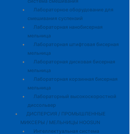
система смешивания
Лабораторное оборудование для
смешивания суспензий
Лабораторная нанобисерная
мельница
Лабораторная штифтовая бисерная
мельница
Лабораторная дисковая бисерная
мельница
Лабораторная корзинная бисерная
мельница
Лабораторный высокоскоростной
диссольвер
ДИСПЕРСИЯ / ПРОМЫШЛЕННЫЕ
МИКСЕРЫ / МЕЛЬНИЦЫ HOOSUN
Интеллектуальная система