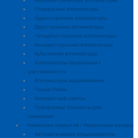
Микрометрические аппликаторы
Спиральные аппликаторы
Односторонние аппликаторы
Двусторонние аппликаторы
Четырёхсторонние аппликаторы
Восьмисторонние аппликаторы
Кубические аппликаторы
Аппликаторы провисания /
растекаемости
Аппликаторы выравнивания
Чашка Пэйна
Контрастный картон
Платформы/ планшеты для
нанесения
Нанесение покрытий / Окрасочные камеры
Автоматические опрыскиватели