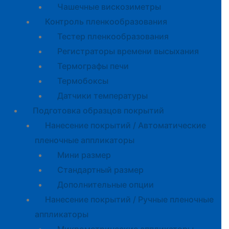
Чашечные вискозиметры
Контроль пленкообразования
Тестер пленкообразования
Регистраторы времени высыхания
Термографы печи
Термобоксы
Датчики температуры
Подготовка образцов покрытий
Нанесение покрытий / Автоматические
пленочные аппликаторы
Мини размер
Стандартный размер
Дополнительные опции
Нанесение покрытий / Ручные пленочные
аппликаторы