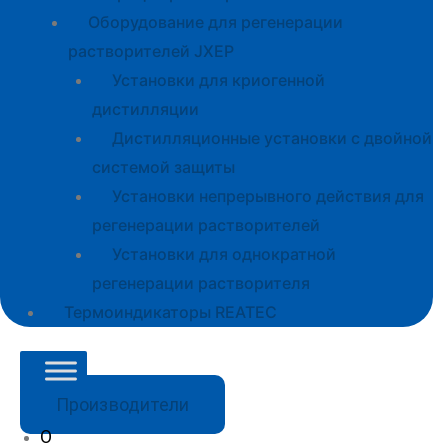
Оборудование для регенерации
растворителей JXEP
Установки для криогенной
дистилляции
Дистилляционные установки с двойной
системой защиты
Установки непрерывного действия для
регенерации растворителей
Установки для однократной
регенерации растворителя
Термоиндикаторы REATEC
Производители
О