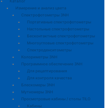
Каталог
Измерение и анализ цвета
Спектрофотометры 3NH
Портативные спектрофотометры
Настольные спектрофотометры
Бесконтактные спектрофотометры
Многоугловые спектрофотометры
Спектроденситометры
Колориметры 3NH
Программное обеспечение 3NH
Для рецептирования
Для контроля качества
Блескомеры 3NH
Мутномеры 3NH
Просмотровые кабины / столы TILO
Кабины