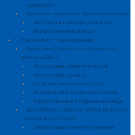
нанесения
Нанесение покрытий / Окрасочные камеры
Автоматические опрыскиватели
Распылительные станции
Измельчение / Перемешивание
Дисперсия / Лабораторные миксеры /
мельницы BEVS
Диссольверы автоматические
Диссольверы ручные
Дополнительные аксессуары
Вертикальные бисерные мельницы
Горизонтальные бисерные мельницы
ДИСПЕРСИЯ / ЛАБОРАТОРНЫЕ МИКСЕРЫ
/ МЕЛЬНИЦЫ HOOSUN
Лабораторная интеллектуальная