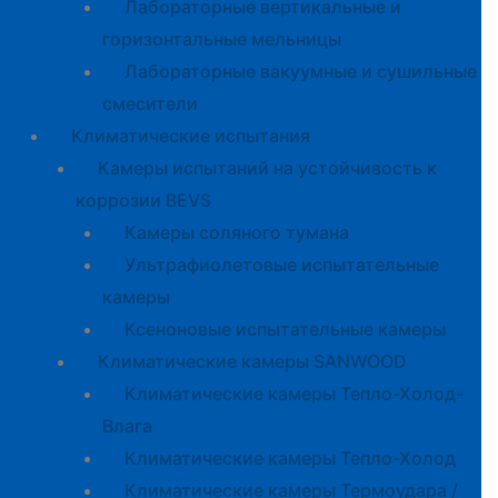
Лабораторные вертикальные и
горизонтальные мельницы
Лабораторные вакуумные и сушильные
смесители
Климатические испытания
Камеры испытаний на устойчивость к
коррозии BEVS
Камеры соляного тумана
Ультрафиолетовые испытательные
камеры
Ксеноновые испытательные камеры
Климатические камеры SANWOOD
Климатические камеры Тепло-Холод-
Влага
Климатические камеры Тепло-Холод
Климатические камеры Термоудара /