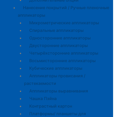
Дополнительные опции
Нанесение покрытий / Ручные пленочные
аппликаторы
Микрометрические аппликаторы
Спиральные аппликаторы
Односторонние аппликаторы
Двусторонние аппликаторы
Четырёхсторонние аппликаторы
Восьмисторонние аппликаторы
Кубические аппликаторы
Аппликаторы провисания /
растекаемости
Аппликаторы выравнивания
Чашка Пэйна
Контрастный картон
Платформы/ планшеты для