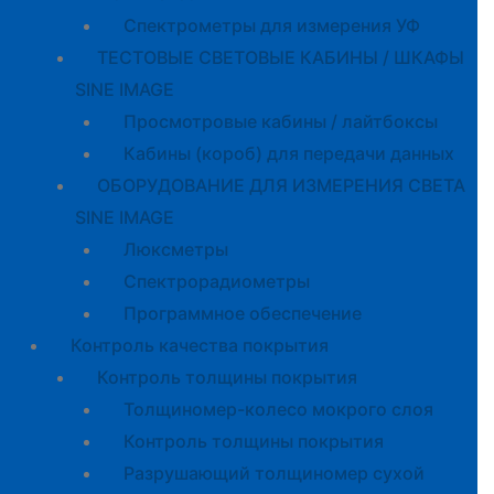
Спектрометры для измерения УФ
ТЕСТОВЫЕ СВЕТОВЫЕ КАБИНЫ / ШКАФЫ
SINE IMAGE
Просмотровые кабины / лайтбоксы
Кабины (короб) для передачи данных
ОБОРУДОВАНИЕ ДЛЯ ИЗМЕРЕНИЯ СВЕТА
SINE IMAGE
Люксметры
Спектрорадиометры
Программное обеспечение
Контроль качества покрытия
Контроль толщины покрытия
Толщиномер-колесо мокрого слоя
Контроль толщины покрытия
Разрушающий толщиномер сухой