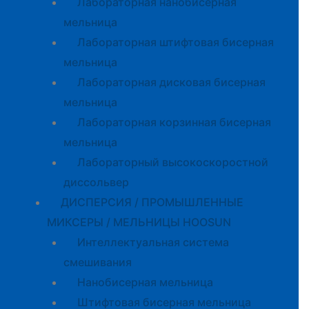
Лабораторная нанобисерная
мельница
Лабораторная штифтовая бисерная
мельница
Лабораторная дисковая бисерная
мельница
Лабораторная корзинная бисерная
мельница
Лабораторный высокоскоростной
диссольвер
ДИСПЕРСИЯ / ПРОМЫШЛЕННЫЕ
МИКСЕРЫ / МЕЛЬНИЦЫ HOOSUN
Интеллектуальная система
смешивания
Нанобисерная мельница
Штифтовая бисерная мельница