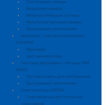
Портативные камеры
Воздушные камеры
Микроскопическая система
Мультиспектральные камеры
Программное обеспечение
Яркомеры / спектроколориметры
EVERFINE
Яркомеры
Цветоанализаторы
Тестовые диаграммы / таблицы SINE
IMAGE
Тестовые карты для изображений
Программное обеспечение
Спектрометры UPRTEK
Спектрометры для тепличных
комплексов