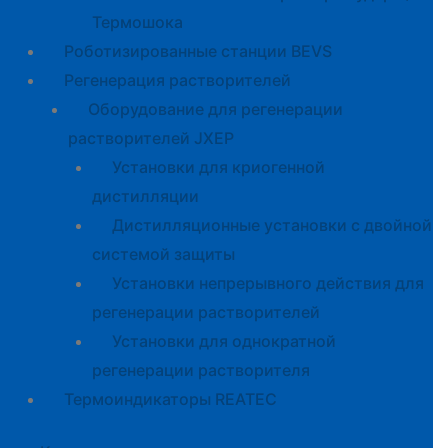
Термошока
Роботизированные станции BEVS
Регенерация растворителей
Оборудование для регенерации
растворителей JXEP
Установки для криогенной
дистилляции
Дистилляционные установки с двойной
системой защиты
Установки непрерывного действия для
регенерации растворителей
Установки для однократной
регенерации растворителя
Термоиндикаторы REATEC