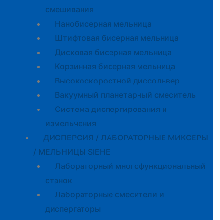
смешивания
Нанобисерная мельница
Штифтовая бисерная мельница
Дисковая бисерная мельница
Корзинная бисерная мельница
Высокоскоростной диссольвер
Вакуумный планетарный смеситель
Система диспергирования и
измельчения
ДИСПЕРСИЯ / ЛАБОРАТОРНЫЕ МИКСЕРЫ
/ МЕЛЬНИЦЫ SIEHE
Лабораторный многофункциональный
станок
Лабораторные смесители и
диспергаторы