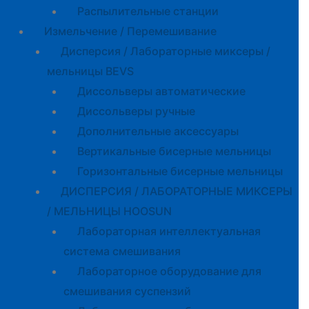
Распылительные станции
Измельчение / Перемешивание
Дисперсия / Лабораторные миксеры /
мельницы BEVS
Диссольверы автоматические
Диссольверы ручные
Дополнительные аксессуары
Вертикальные бисерные мельницы
Горизонтальные бисерные мельницы
ДИСПЕРСИЯ / ЛАБОРАТОРНЫЕ МИКСЕРЫ
/ МЕЛЬНИЦЫ HOOSUN
Лабораторная интеллектуальная
система смешивания
Лабораторное оборудование для
смешивания суспензий