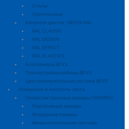
Cтолы
Светильники
Каталоги цветов / BEEPA RAL
RAL CLASSIC
RAL DESIGN
RAL EFFECT
RAL PLASTICS
Блескомеры BEVS
Просмотровые кабины BEVS
Цветоизмерительная система BEVS
Измерение и контроль света
Гиперспектральные камеры CHNSPEC
Портативные камеры
Воздушные камеры
Микроскопическая система