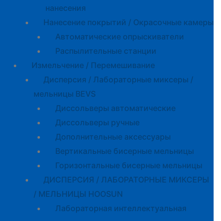
нанесения
Нанесение покрытий / Окрасочные камеры
Автоматические опрыскиватели
Распылительные станции
Измельчение / Перемешивание
Дисперсия / Лабораторные миксеры /
мельницы BEVS
Диссольверы автоматические
Диссольверы ручные
Дополнительные аксессуары
Вертикальные бисерные мельницы
Горизонтальные бисерные мельницы
ДИСПЕРСИЯ / ЛАБОРАТОРНЫЕ МИКСЕРЫ
/ МЕЛЬНИЦЫ HOOSUN
Лабораторная интеллектуальная