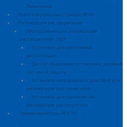
Термошока
Роботизированные станции BEVS
Регенерация растворителей
Оборудование для регенерации
растворителей JXEP
Установки для криогенной
дистилляции
Дистилляционные установки с двойной
системой защиты
Установки непрерывного действия для
регенерации растворителей
Установки для однократной
регенерации растворителя
Термоиндикаторы REATEC