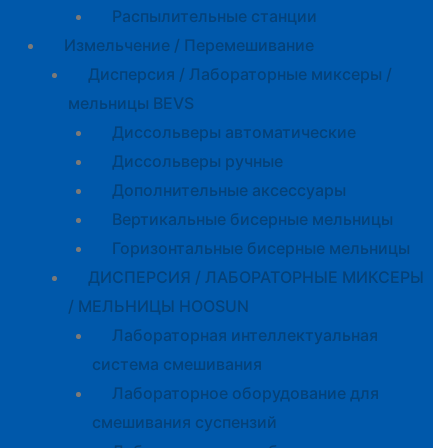
Распылительные станции
Измельчение / Перемешивание
Дисперсия / Лабораторные миксеры /
мельницы BEVS
Диссольверы автоматические
Диссольверы ручные
Дополнительные аксессуары
Вертикальные бисерные мельницы
Горизонтальные бисерные мельницы
ДИСПЕРСИЯ / ЛАБОРАТОРНЫЕ МИКСЕРЫ
/ МЕЛЬНИЦЫ HOOSUN
Лабораторная интеллектуальная
система смешивания
Лабораторное оборудование для
смешивания суспензий