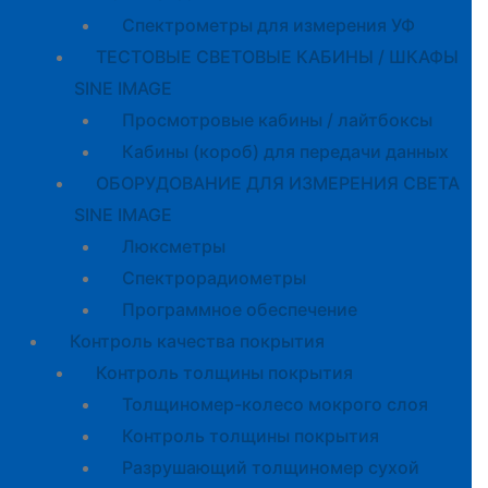
Спектрометры для измерения УФ
ТЕСТОВЫЕ СВЕТОВЫЕ КАБИНЫ / ШКАФЫ
SINE IMAGE
Просмотровые кабины / лайтбоксы
Кабины (короб) для передачи данных
ОБОРУДОВАНИЕ ДЛЯ ИЗМЕРЕНИЯ СВЕТА
SINE IMAGE
Люксметры
Спектрорадиометры
Программное обеспечение
Контроль качества покрытия
Контроль толщины покрытия
Толщиномер-колесо мокрого слоя
Контроль толщины покрытия
Разрушающий толщиномер сухой