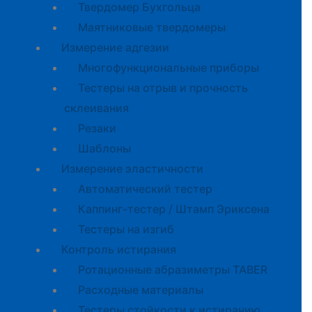
Твердомер Бухгольца
Маятниковые твердомеры
Измерение адгезии
Многофункциональные приборы
Тестеры на отрыв и прочность
склеивания
Резаки
Шаблоны
Измерение эластичности
Автоматический тестер
Каппинг-тестер / Штамп Эриксена
Тестеры на изгиб
Контроль истирания
Ротационные абразиметры TABER
Расходные материалы
Тестеры стойкости к истиранию