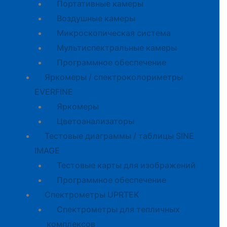
Портативные камеры
Воздушные камеры
Микроскопическая система
Мультиспектральные камеры
Программное обеспечение
Яркомеры / спектроколориметры
EVERFINE
Яркомеры
Цветоанализаторы
Тестовые диаграммы / таблицы SINE
IMAGE
Тестовые карты для изображений
Программное обеспечение
Спектрометры UPRTEK
Спектрометры для тепличных
комплексов