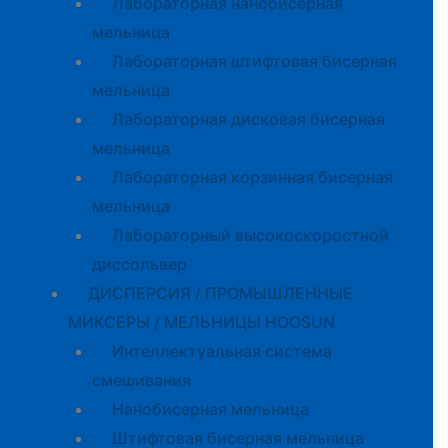
Лабораторная нанобисерная
мельница
Лабораторная штифтовая бисерная
мельница
Лабораторная дисковая бисерная
мельница
Лабораторная корзинная бисерная
мельница
Лабораторный высокоскоростной
диссольвер
ДИСПЕРСИЯ / ПРОМЫШЛЕННЫЕ
МИКСЕРЫ / МЕЛЬНИЦЫ HOOSUN
Интеллектуальная система
смешивания
Нанобисерная мельница
Штифтовая бисерная мельница