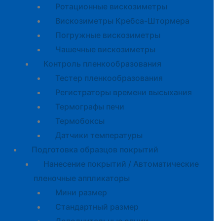
Ротационные вискозиметры
Вискозиметры Кребса-Штормера
Погружные вискозиметры
Чашечные вискозиметры
Контроль пленкообразования
Тестер пленкообразования
Регистраторы времени высыхания
Термографы печи
Термобоксы
Датчики температуры
Подготовка образцов покрытий
Нанесение покрытий / Автоматические
пленочные аппликаторы
Мини размер
Стандартный размер