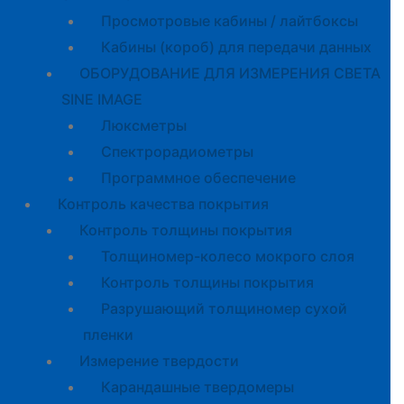
Просмотровые кабины / лайтбоксы
Кабины (короб) для передачи данных
ОБОРУДОВАНИЕ ДЛЯ ИЗМЕРЕНИЯ СВЕТА
SINE IMAGE
Люксметры
Спектрорадиометры
Программное обеспечение
Контроль качества покрытия
Контроль толщины покрытия
Толщиномер-колесо мокрого слоя
Контроль толщины покрытия
Разрушающий толщиномер сухой
пленки
Измерение твердости
Карандашные твердомеры