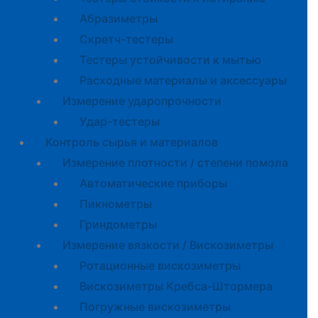
Абразиметры
Скретч-тестеры
Тестеры устойчивости к мытью
Расходные материалы и аксессуары
Измерение ударопрочности
Удар-тестеры
Контроль сырья и материалов
Измерение плотности / степени помола
Автоматические приборы
Пикнометры
Гриндометры
Измерение вязкости / Вискозиметры
Ротационные вискозиметры
Вискозиметры Кребса-Штормера
Погружные вискозиметры