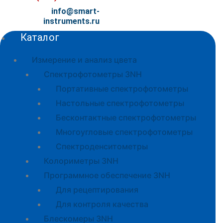
info@smart-
instruments.ru
Каталог
Измерение и анализ цвета
Спектрофотометры 3NH
Портативные спектрофотометры
Настольные спектрофотометры
Бесконтактные спектрофотометры
Многоугловые спектрофотометры
Спектроденситометры
Колориметры 3NH
Программное обеспечение 3NH
Для рецептирования
Для контроля качества
Блескомеры 3NH