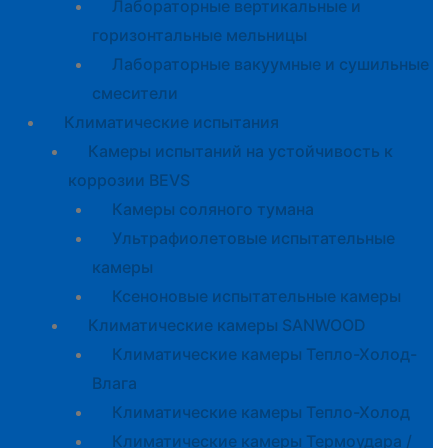
Лабораторные вертикальные и
горизонтальные мельницы
Лабораторные вакуумные и сушильные
смесители
Климатические испытания
Камеры испытаний на устойчивость к
коррозии BEVS
Камеры соляного тумана
Ультрафиолетовые испытательные
камеры
Ксеноновые испытательные камеры
Климатические камеры SANWOOD
Климатические камеры Тепло-Холод-
Влага
Климатические камеры Тепло-Холод
Климатические камеры Термоудара /