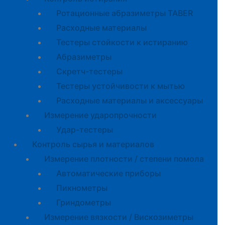
Ротационные абразиметры TABER
Расходные материалы
Тестеры стойкости к истиранию
Абразиметры
Скретч-тестеры
Тестеры устойчивости к мытью
Расходные материалы и аксессуары
Измерение ударопрочности
Удар-тестеры
Контроль сырья и материалов
Измерение плотности / степени помола
Автоматические приборы
Пикнометры
Гриндометры
Измерение вязкости / Вискозиметры