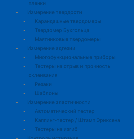
пленки
Измерение твердости
Карандашные твердомеры
Твердомер Бухгольца
Маятниковые твердомеры
Измерение адгезии
Многофункциональные приборы
Тестеры на отрыв и прочность
склеивания
Резаки
Шаблоны
Измерение эластичности
Автоматический тестер
Каппинг-тестер / Штамп Эриксена
Тестеры на изгиб
Контроль истирания