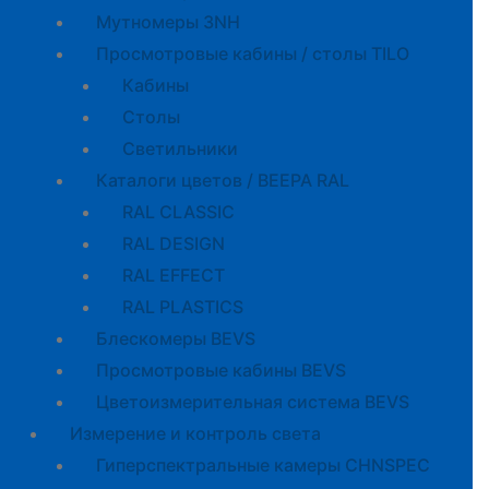
Мутномеры 3NH
Просмотровые кабины / столы TILO
Кабины
Cтолы
Светильники
Каталоги цветов / BEEPA RAL
RAL CLASSIC
RAL DESIGN
RAL EFFECT
RAL PLASTICS
Блескомеры BEVS
Просмотровые кабины BEVS
Цветоизмерительная система BEVS
Измерение и контроль света
Гиперспектральные камеры CHNSPEC