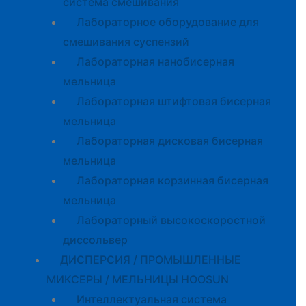
система смешивания
Лабораторное оборудование для
смешивания суспензий
Лабораторная нанобисерная
мельница
Лабораторная штифтовая бисерная
мельница
Лабораторная дисковая бисерная
мельница
Лабораторная корзинная бисерная
мельница
Лабораторный высокоскоростной
диссольвер
ДИСПЕРСИЯ / ПРОМЫШЛЕННЫЕ
МИКСЕРЫ / МЕЛЬНИЦЫ HOOSUN
Интеллектуальная система