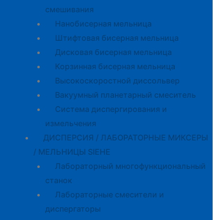
смешивания
Нанобисерная мельница
Штифтовая бисерная мельница
Дисковая бисерная мельница
Корзинная бисерная мельница
Высокоскоростной диссольвер
Вакуумный планетарный смеситель
Система диспергирования и
измельчения
ДИСПЕРСИЯ / ЛАБОРАТОРНЫЕ МИКСЕРЫ
/ МЕЛЬНИЦЫ SIEHE
Лабораторный многофункциональный
станок
Лабораторные смесители и
диспергаторы