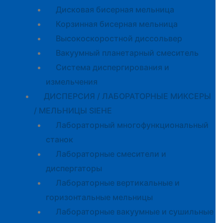
Дисковая бисерная мельница
Корзинная бисерная мельница
Высокоскоростной диссольвер
Вакуумный планетарный смеситель
Система диспергирования и
измельчения
ДИСПЕРСИЯ / ЛАБОРАТОРНЫЕ МИКСЕРЫ
/ МЕЛЬНИЦЫ SIEHE
Лабораторный многофункциональный
станок
Лабораторные смесители и
диспергаторы
Лабораторные вертикальные и
горизонтальные мельницы
Лабораторные вакуумные и сушильные