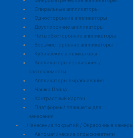
Микрометрические аппликаторы
Спиральные аппликаторы
Односторонние аппликаторы
Двусторонние аппликаторы
Четырёхсторонние аппликаторы
Восьмисторонние аппликаторы
Кубические аппликаторы
Аппликаторы провисания /
растекаемости
Аппликаторы выравнивания
Чашка Пэйна
Контрастный картон
Платформы/ планшеты для
нанесения
Нанесение покрытий / Окрасочные камеры
Автоматические опрыскиватели