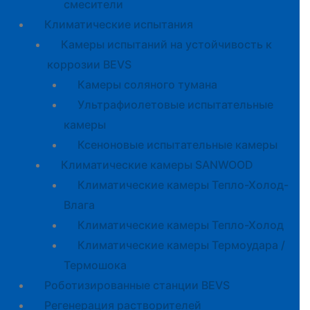
смесители
Климатические испытания
Камеры испытаний на устойчивость к
коррозии BEVS
Камеры соляного тумана
Ультрафиолетовые испытательные
камеры
Ксеноновые испытательные камеры
Климатические камеры SANWOOD
Климатические камеры Тепло-Холод-
Влага
Климатические камеры Тепло-Холод
Климатические камеры Термоудара /
Термошока
Роботизированные станции BEVS
Регенерация растворителей