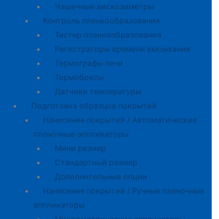
Чашечные вискозиметры
Контроль пленкообразования
Тестер пленкообразования
Регистраторы времени высыхания
Термографы печи
Термобоксы
Датчики температуры
Подготовка образцов покрытий
Нанесение покрытий / Автоматические
пленочные аппликаторы
Мини размер
Стандартный размер
Дополнительные опции
Нанесение покрытий / Ручные пленочные
аппликаторы