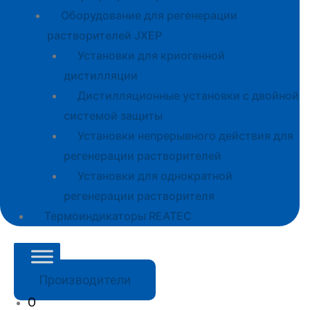
Оборудование для регенерации
растворителей JXEP
Установки для криогенной
дистилляции
Дистилляционные установки с двойной
системой защиты
Установки непрерывного действия для
регенерации растворителей
Установки для однократной
регенерации растворителя
Термоиндикаторы REATEC
Производители
О