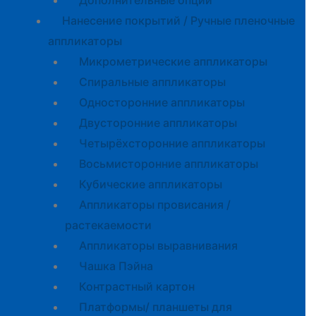
Дополнительные опции
Нанесение покрытий / Ручные пленочные
аппликаторы
Микрометрические аппликаторы
Спиральные аппликаторы
Односторонние аппликаторы
Двусторонние аппликаторы
Четырёхсторонние аппликаторы
Восьмисторонние аппликаторы
Кубические аппликаторы
Аппликаторы провисания /
растекаемости
Аппликаторы выравнивания
Чашка Пэйна
Контрастный картон
Платформы/ планшеты для