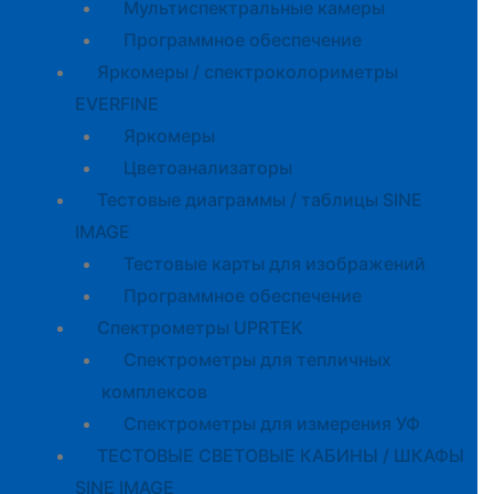
Мультиспектральные камеры
Программное обеспечение
Яркомеры / спектроколориметры
EVERFINE
Яркомеры
Цветоанализаторы
Тестовые диаграммы / таблицы SINE
IMAGE
Тестовые карты для изображений
Программное обеспечение
Спектрометры UPRTEK
Спектрометры для тепличных
комплексов
Спектрометры для измерения УФ
ТЕСТОВЫЕ СВЕТОВЫЕ КАБИНЫ / ШКАФЫ
SINE IMAGE