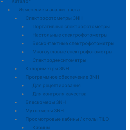
Каталог
Измерение и анализ цвета
Спектрофотометры 3NH
Портативные спектрофотометры
Настольные спектрофотометры
Бесконтактные спектрофотометры
Многоугловые спектрофотометры
Спектроденситометры
Колориметры 3NH
Программное обеспечение 3NH
Для рецептирования
Для контроля качества
Блескомеры 3NH
Мутномеры 3NH
Просмотровые кабины / столы TILO
Кабины