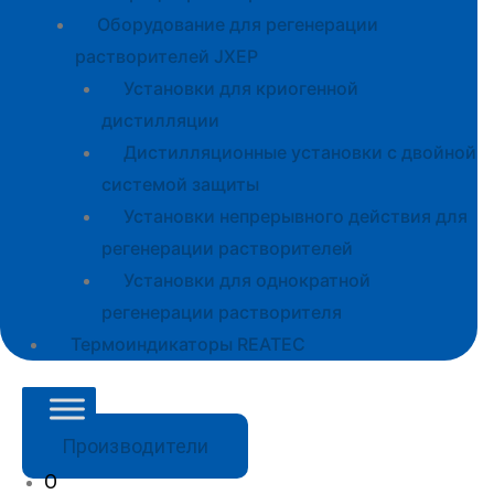
Оборудование для регенерации
растворителей JXEP
Установки для криогенной
дистилляции
Дистилляционные установки с двойной
системой защиты
Установки непрерывного действия для
регенерации растворителей
Установки для однократной
регенерации растворителя
Термоиндикаторы REATEC
Производители
О