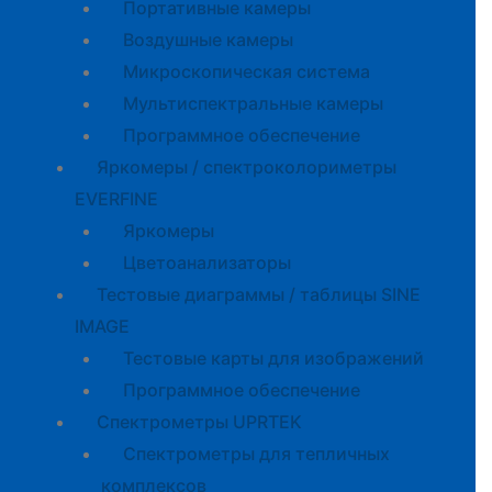
Портативные камеры
Воздушные камеры
Микроскопическая система
Мультиспектральные камеры
Программное обеспечение
Яркомеры / спектроколориметры
EVERFINE
Яркомеры
Цветоанализаторы
Тестовые диаграммы / таблицы SINE
IMAGE
Тестовые карты для изображений
Программное обеспечение
Спектрометры UPRTEK
Спектрометры для тепличных
комплексов