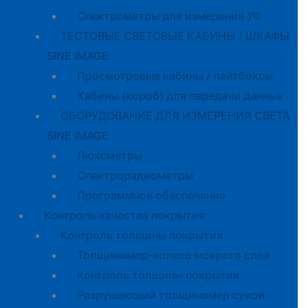
Спектрометры для измерения УФ
ТЕСТОВЫЕ СВЕТОВЫЕ КАБИНЫ / ШКАФЫ
SINE IMAGE
Просмотровые кабины / лайтбоксы
Кабины (короб) для передачи данных
ОБОРУДОВАНИЕ ДЛЯ ИЗМЕРЕНИЯ СВЕТА
SINE IMAGE
Люксметры
Спектрорадиометры
Программное обеспечение
Контроль качества покрытия
Контроль толщины покрытия
Толщиномер-колесо мокрого слоя
Контроль толщины покрытия
Разрушающий толщиномер сухой