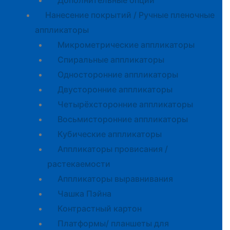
Дополнительные опции
Нанесение покрытий / Ручные пленочные
аппликаторы
Микрометрические аппликаторы
Спиральные аппликаторы
Односторонние аппликаторы
Двусторонние аппликаторы
Четырёхсторонние аппликаторы
Восьмисторонние аппликаторы
Кубические аппликаторы
Аппликаторы провисания /
растекаемости
Аппликаторы выравнивания
Чашка Пэйна
Контрастный картон
Платформы/ планшеты для