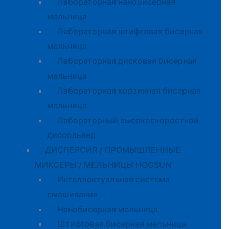
Лабораторная нанобисерная
мельница
Лабораторная штифтовая бисерная
мельница
Лабораторная дисковая бисерная
мельница
Лабораторная корзинная бисерная
мельница
Лабораторный высокоскоростной
диссольвер
ДИСПЕРСИЯ / ПРОМЫШЛЕННЫЕ
МИКСЕРЫ / МЕЛЬНИЦЫ HOOSUN
Интеллектуальная система
смешивания
Нанобисерная мельница
Штифтовая бисерная мельница