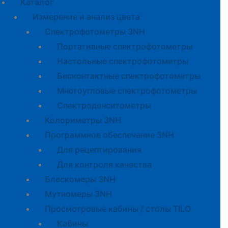
Каталог
Измерение и анализ цвета
Спектрофотометры 3NH
Портативные спектрофотометры
Настольные спектрофотометры
Бесконтактные спектрофотометры
Многоугловые спектрофотометры
Спектроденситометры
Колориметры 3NH
Программное обеспечение 3NH
Для рецептирования
Для контроля качества
Блескомеры 3NH
Мутномеры 3NH
Просмотровые кабины / столы TILO
Кабины