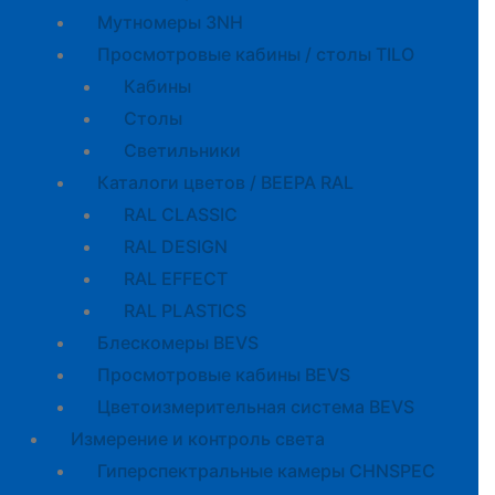
Мутномеры 3NH
Просмотровые кабины / столы TILO
Кабины
Cтолы
Светильники
Каталоги цветов / BEEPA RAL
RAL CLASSIC
RAL DESIGN
RAL EFFECT
RAL PLASTICS
Блескомеры BEVS
Просмотровые кабины BEVS
Цветоизмерительная система BEVS
Измерение и контроль света
Гиперспектральные камеры CHNSPEC