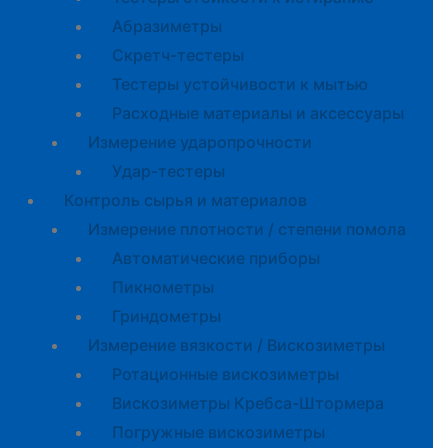
Абразиметры
Скретч-тестеры
Тестеры устойчивости к мытью
Расходные материалы и аксессуары
Измерение ударопрочности
Удар-тестеры
Контроль сырья и материалов
Измерение плотности / степени помола
Автоматические приборы
Пикнометры
Гриндометры
Измерение вязкости / Вискозиметры
Ротационные вискозиметры
Вискозиметры Кребса-Штормера
Погружные вискозиметры