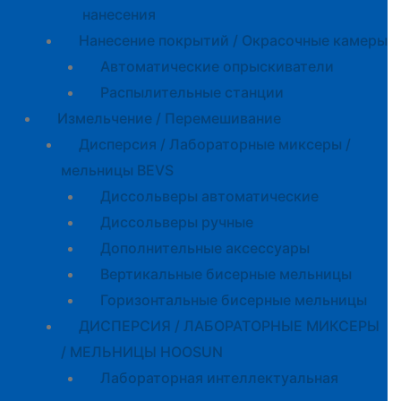
нанесения
Нанесение покрытий / Окрасочные камеры
Автоматические опрыскиватели
Распылительные станции
Измельчение / Перемешивание
Дисперсия / Лабораторные миксеры /
мельницы BEVS
Диссольверы автоматические
Диссольверы ручные
Дополнительные аксессуары
Вертикальные бисерные мельницы
Горизонтальные бисерные мельницы
ДИСПЕРСИЯ / ЛАБОРАТОРНЫЕ МИКСЕРЫ
/ МЕЛЬНИЦЫ HOOSUN
Лабораторная интеллектуальная