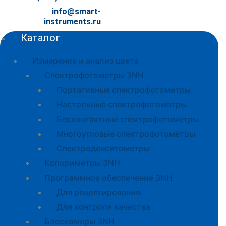
info@smart-
instruments.ru
Каталог
Измерение и анализ цвета
Спектрофотометры 3NH
Портативные спектрофотометры
Настольные спектрофотометры
Бесконтактные спектрофотометры
Многоугловые спектрофотометры
Спектроденситометры
Колориметры 3NH
Программное обеспечение 3NH
Для рецептирования
Для контроля качества
Блескомеры 3NH