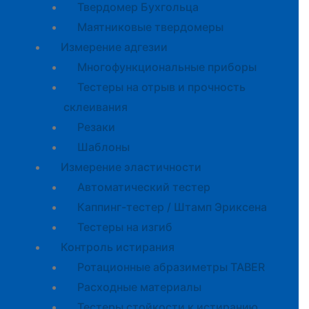
Твердомер Бухгольца
Маятниковые твердомеры
Измерение адгезии
Многофункциональные приборы
Тестеры на отрыв и прочность
склеивания
Резаки
Шаблоны
Измерение эластичности
Автоматический тестер
Каппинг-тестер / Штамп Эриксена
Тестеры на изгиб
Контроль истирания
Ротационные абразиметры TABER
Расходные материалы
Тестеры стойкости к истиранию