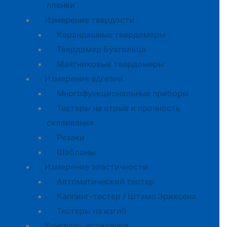
пленки
Измерение твердости
Карандашные твердомеры
Твердомер Бухгольца
Маятниковые твердомеры
Измерение адгезии
Многофункциональные приборы
Тестеры на отрыв и прочность
склеивания
Резаки
Шаблоны
Измерение эластичности
Автоматический тестер
Каппинг-тестер / Штамп Эриксена
Тестеры на изгиб
Контроль истирания