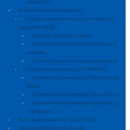
смесители
Климатические испытания
Камеры испытаний на устойчивость к
коррозии BEVS
Камеры соляного тумана
Ультрафиолетовые испытательные
камеры
Ксеноновые испытательные камеры
Климатические камеры SANWOOD
Климатические камеры Тепло-Холод-
Влага
Климатические камеры Тепло-Холод
Климатические камеры Термоудара /
Термошока
Роботизированные станции BEVS
Регенерация растворителей