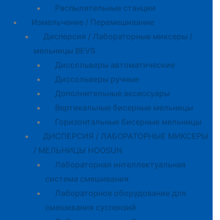
Распылительные станции
Измельчение / Перемешивание
Дисперсия / Лабораторные миксеры /
мельницы BEVS
Диссольверы автоматические
Диссольверы ручные
Дополнительные аксессуары
Вертикальные бисерные мельницы
Горизонтальные бисерные мельницы
ДИСПЕРСИЯ / ЛАБОРАТОРНЫЕ МИКСЕРЫ
/ МЕЛЬНИЦЫ HOOSUN
Лабораторная интеллектуальная
система смешивания
Лабораторное оборудование для
смешивания суспензий