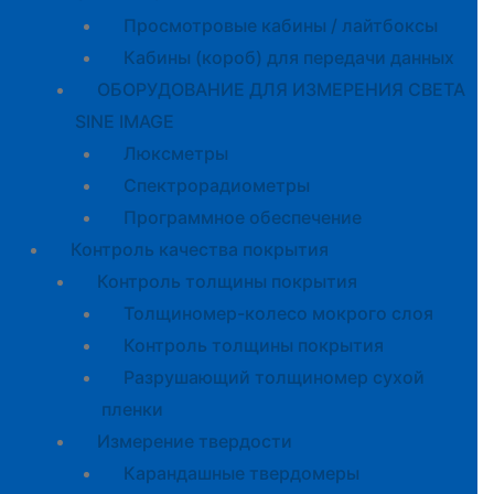
Просмотровые кабины / лайтбоксы
Кабины (короб) для передачи данных
ОБОРУДОВАНИЕ ДЛЯ ИЗМЕРЕНИЯ СВЕТА
SINE IMAGE
Люксметры
Спектрорадиометры
Программное обеспечение
Контроль качества покрытия
Контроль толщины покрытия
Толщиномер-колесо мокрого слоя
Контроль толщины покрытия
Разрушающий толщиномер сухой
пленки
Измерение твердости
Карандашные твердомеры