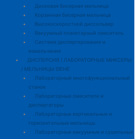
Дисковая бисерная мельница
Корзинная бисерная мельница
Высокоскоростной диссольвер
Вакуумный планетарный смеситель
Система диспергирования и
измельчения
ДИСПЕРСИЯ / ЛАБОРАТОРНЫЕ МИКСЕРЫ
/ МЕЛЬНИЦЫ SIEHE
Лабораторный многофункциональный
станок
Лабораторные смесители и
диспергаторы
Лабораторные вертикальные и
горизонтальные мельницы
Лабораторные вакуумные и сушильные