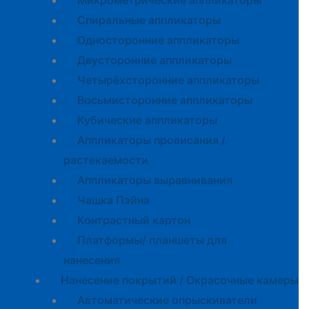
Микрометрические аппликаторы
Спиральные аппликаторы
Односторонние аппликаторы
Двусторонние аппликаторы
Четырёхсторонние аппликаторы
Восьмисторонние аппликаторы
Кубические аппликаторы
Аппликаторы провисания /
растекаемости
Аппликаторы выравнивания
Чашка Пэйна
Контрастный картон
Платформы/ планшеты для
нанесения
Нанесение покрытий / Окрасочные камеры
Автоматические опрыскиватели