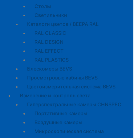
Cтолы
Светильники
Каталоги цветов / BEEPA RAL
RAL CLASSIC
RAL DESIGN
RAL EFFECT
RAL PLASTICS
Блескомеры BEVS
Просмотровые кабины BEVS
Цветоизмерительная система BEVS
Измерение и контроль света
Гиперспектральные камеры CHNSPEC
Портативные камеры
Воздушные камеры
Микроскопическая система