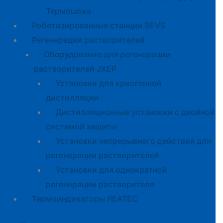
Термошока
Роботизированные станции BEVS
Регенерация растворителей
Оборудование для регенерации
растворителей JXEP
Установки для криогенной
дистилляции
Дистилляционные установки с двойной
системой защиты
Установки непрерывного действия для
регенерации растворителей
Установки для однократной
регенерации растворителя
Термоиндикаторы REATEC