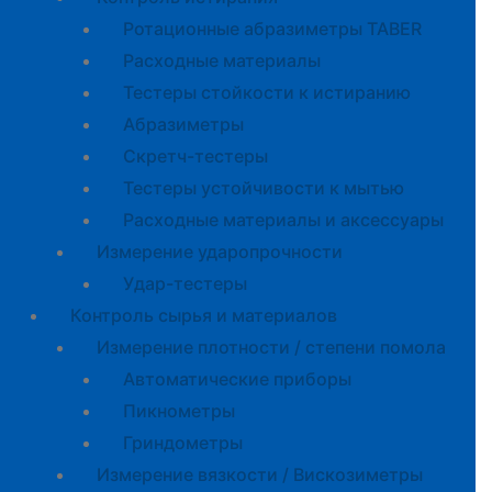
Ротационные абразиметры TABER
Расходные материалы
Тестеры стойкости к истиранию
Абразиметры
Скретч-тестеры
Тестеры устойчивости к мытью
Расходные материалы и аксессуары
Измерение ударопрочности
Удар-тестеры
Контроль сырья и материалов
Измерение плотности / степени помола
Автоматические приборы
Пикнометры
Гриндометры
Измерение вязкости / Вискозиметры