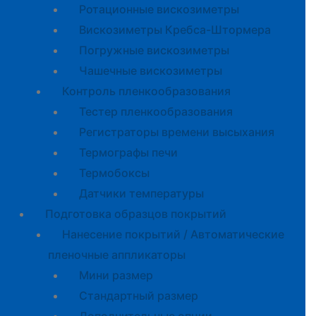
Ротационные вискозиметры
Вискозиметры Кребса-Штормера
Погружные вискозиметры
Чашечные вискозиметры
Контроль пленкообразования
Тестер пленкообразования
Регистраторы времени высыхания
Термографы печи
Термобоксы
Датчики температуры
Подготовка образцов покрытий
Нанесение покрытий / Автоматические
пленочные аппликаторы
Мини размер
Стандартный размер