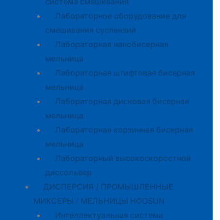
система смешивания
Лабораторное оборудование для
смешивания суспензий
Лабораторная нанобисерная
мельница
Лабораторная штифтовая бисерная
мельница
Лабораторная дисковая бисерная
мельница
Лабораторная корзинная бисерная
мельница
Лабораторный высокоскоростной
диссольвер
ДИСПЕРСИЯ / ПРОМЫШЛЕННЫЕ
МИКСЕРЫ / МЕЛЬНИЦЫ HOOSUN
Интеллектуальная система