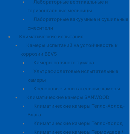
Лабораторные вертикальные и
горизонтальные мельницы
Лабораторные вакуумные и сушильные
смесители
Климатические испытания
Камеры испытаний на устойчивость к
коррозии BEVS
Камеры соляного тумана
Ультрафиолетовые испытательные
камеры
Ксеноновые испытательные камеры
Климатические камеры SANWOOD
Климатические камеры Тепло-Холод-
Влага
Климатические камеры Тепло-Холод
Климатические камеры Термоудара /