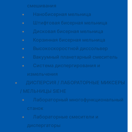
смешивания
Нанобисерная мельница
Штифтовая бисерная мельница
Дисковая бисерная мельница
Корзинная бисерная мельница
Высокоскоростной диссольвер
Вакуумный планетарный смеситель
Система диспергирования и
измельчения
ДИСПЕРСИЯ / ЛАБОРАТОРНЫЕ МИКСЕРЫ
/ МЕЛЬНИЦЫ SIEHE
Лабораторный многофункциональный
станок
Лабораторные смесители и
диспергаторы