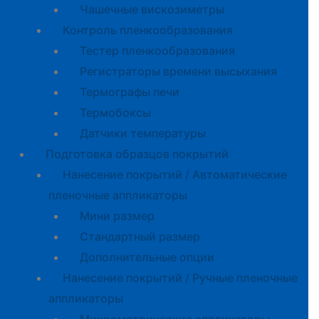
Чашечные вискозиметры
Контроль пленкообразования
Тестер пленкообразования
Регистраторы времени высыхания
Термографы печи
Термобоксы
Датчики температуры
Подготовка образцов покрытий
Нанесение покрытий / Автоматические
пленочные аппликаторы
Мини размер
Стандартный размер
Дополнительные опции
Нанесение покрытий / Ручные пленочные
аппликаторы