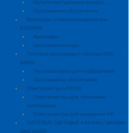
Мультиспектральные камеры
Программное обеспечение
Яркомеры / спектроколориметры
EVERFINE
Яркомеры
Цветоанализаторы
Тестовые диаграммы / таблицы SINE
IMAGE
Тестовые карты для изображений
Программное обеспечение
Спектрометры UPRTEK
Спектрометры для тепличных
комплексов
Спектрометры для измерения УФ
ТЕСТОВЫЕ СВЕТОВЫЕ КАБИНЫ / ШКАФЫ
SINE IMAGE