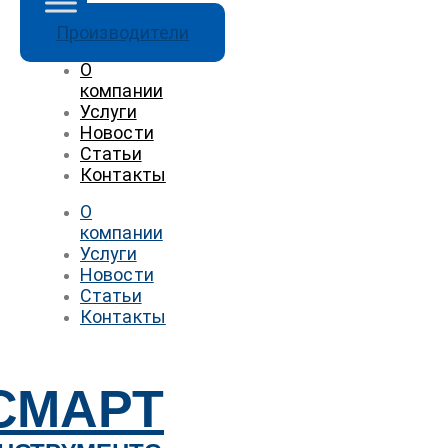
Производители
О
компании
Услуги
Новости
Статьи
Контакты
О
компании
Услуги
Новости
Статьи
Контакты
нтакты
СМАРТ