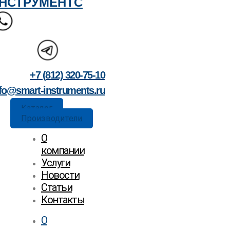
НСТРУМЕНТС
+7 (812) 320-75-10
fo@smart-instruments.ru
Каталог
Производители
О
компании
Услуги
Новости
Статьи
Контакты
О