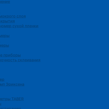
чение
я
мокрого слоя
окрытия
омер сухой пленки
омеры
а
меры
е приборы
прочность склеивания
тер
амп Эриксена
метры TABER
ы
 истиранию