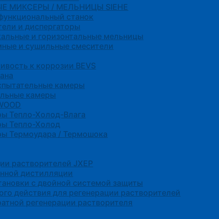
Е МИКСЕРЫ / МЕЛЬНИЦЫ SIEHE
функциональный станок
ели и диспергаторы
альные и горизонтальные мельницы
мные и сушильные смесители
ивость к коррозии BEVS
ана
спытательные камеры
ельные камеры
NWOOD
ры Тепло-Холод-Влага
ры Тепло-Холод
ы Термоудара / Термошока
ции растворителей JXEP
енной дистилляции
ановки с двойной системой защиты
ого действия для регенерации растворителей
ратной регенерации растворителя