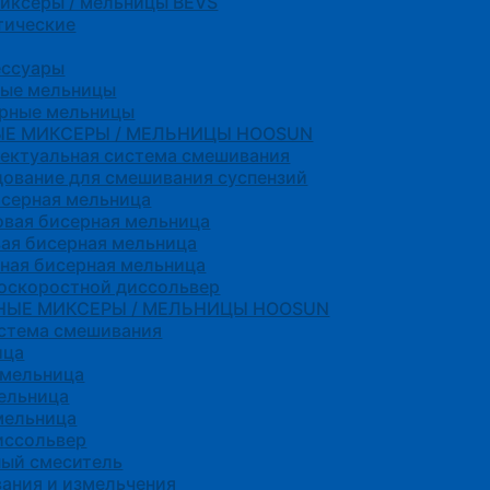
миксеры / мельницы BEVS
тические
ессуары
ные мельницы
ерные мельницы
ЫЕ МИКСЕРЫ / МЕЛЬНИЦЫ HOOSUN
ектуальная система смешивания
ование для смешивания суспензий
исерная мельница
вая бисерная мельница
ая бисерная мельница
ная бисерная мельница
оскоростной диссольвер
НЫЕ МИКСЕРЫ / МЕЛЬНИЦЫ HOOSUN
истема смешивания
ица
 мельница
ельница
мельница
иссольвер
ный смеситель
ания и измельчения