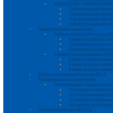
ДИСПЕРСИЯ / ЛАБОРАТОРНЫ
Лабораторный много
Лабораторные смесит
Лабораторные вертик
Лабораторные вакуу
Климатические испытания
Камеры испытаний на устойч
Камеры соляного тум
Ультрафиолетовые и
Ксеноновые испытат
Климатические камеры SA
Климатические каме
Климатические каме
Климатические камер
Роботизированные станции BEVS
Регенерация растворителей
Оборудование для регенера
Установки для криог
Дистилляционные уст
Установки непрерывн
Установки для однок
Термоиндикаторы REATEC