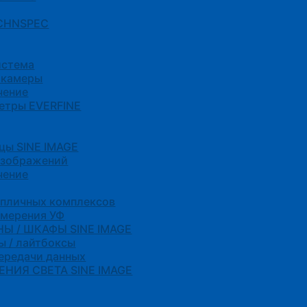
 CHNSPEC
истема
 камеры
чение
етры EVERFINE
цы SINE IMAGE
изображений
чение
епличных комплексов
змерения УФ
Ы / ШКАФЫ SINE IMAGE
ы / лайтбоксы
передачи данных
НИЯ СВЕТА SINE IMAGE