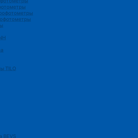
офотометры
фотометры
трофотометры
рофотометры
ры
3NH
ва
ы TILO
а BEVS