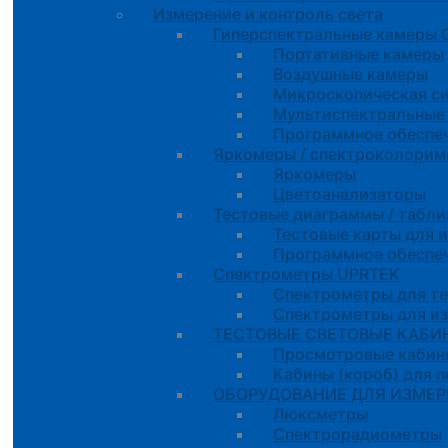
Измерение и контроль света
Гиперспектральные камеры
Портативные камеры
Воздушные камеры
Микроскопическая с
Мультиспектральные
Программное обеспе
Яркомеры / спектроколорим
Яркомеры
Цветоанализаторы
Тестовые диаграммы / табли
Тестовые карты для 
Программное обеспе
Спектрометры UPRTEK
Спектрометры для т
Спектрометры для и
ТЕСТОВЫЕ СВЕТОВЫЕ КАБИН
Просмотровые кабин
Кабины (короб) для 
ОБОРУДОВАНИЕ ДЛЯ ИЗМЕРЕ
Люксметры
Спектрорадиометры