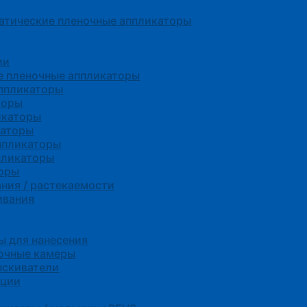
атические пленочные аппликаторы
ии
е пленочные аппликаторы
ппликаторы
торы
икаторы
каторы
ппликаторы
пликаторы
торы
ния / растекаемости
ивания
 для нанесения
сочные камеры
ыскиватели
нции