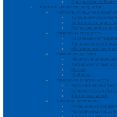
Программное обеспе
Контроль качества покрытия
Контроль толщины покрыти
Толщиномер-колесо 
Контроль толщины п
Разрушающий толщин
Измерение твердости
Карандашные тверд
Твердомер Бухгольц
Маятниковые твердо
Измерение адгезии
Многофункциональны
Тестеры на отрыв и 
Резаки
Шаблоны
Измерение эластичности
Автоматический тес
Каппинг-тестер / Шт
Тестеры на изгиб
Контроль истирания
Ротационные абрази
Расходные материал
Тестеры стойкости к