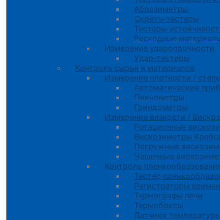
Абразиметры
Скретч-тестеры
Тестеры устойчивост
Расходные материалы
Измерение ударопрочности
Удар-тестеры
Контроль сырья и материалов
Измерение плотности / степ
Автоматические при
Пикнометры
Гриндометры
Измерение вязкости / Виско
Ротационные вискоз
Вискозиметры Креб
Погружные вискозим
Чашечные вискозиме
Контроль пленкообразовани
Тестер пленкообразо
Регистраторы време
Термографы печи
Термобоксы
Датчики температур