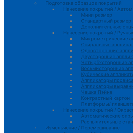
Подготовка образцов покрытий
Нанесение покрытий / Автом
Мини размер
Стандартный размер
Дополнительные опц
Нанесение покрытий / Ручны
Микрометрические а
Спиральные апплика
Односторонние аппл
Двусторонние аппли
Четырёхсторонние а
Восьмисторонние ап
Кубические апплика
Аппликаторы провиса
Аппликаторы выравн
Чашка Пэйна
Контрастный картон
Платформы/ планшеты
Нанесение покрытий / Окра
Автоматические опр
Распылительные ста
Измельчение / Перемешивание