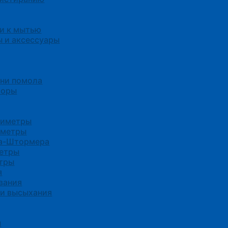
и к мытью
 и аксессуары
ени помола
боры
зиметры
иметры
са-Штормера
етры
тры
я
вания
ни высыхания
ы