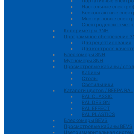
Портативные спектр
Настольные спектро
Бесконтактные спек
Многоугловые спект
Спектроденситомет
Колориметры 3NH
Программное обеспечение 
Для рецептирования
Для контроля качест
Блескомеры 3NH
Мутномеры 3NH
Просмотровые кабины / стол
Кабины
Cтолы
Светильники
Каталоги цветов / BEEPA RAL
RAL CLASSIC
RAL DESIGN
RAL EFFECT
RAL PLASTICS
Блескомеры BEVS
Просмотровые кабины BEVS
Цветоизмерительная систем