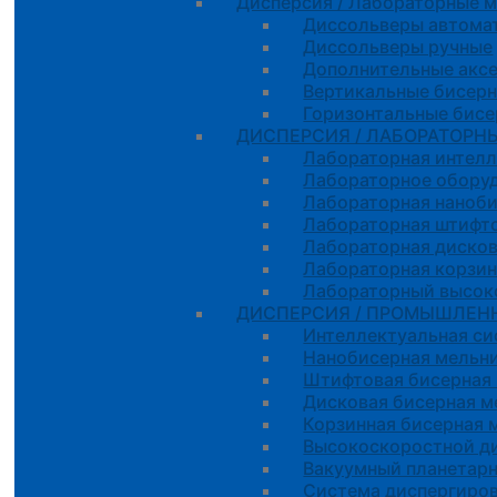
Дисперсия / Лабораторные 
Диссольверы автома
Диссольверы ручные
Дополнительные акс
Вертикальные бисер
Горизонтальные бис
ДИСПЕРСИЯ / ЛАБОРАТОРН
Лабораторная интелл
Лабораторное оборуд
Лабораторная наноб
Лабораторная штифто
Лабораторная дисков
Лабораторная корзин
Лабораторный высок
ДИСПЕРСИЯ / ПРОМЫШЛЕН
Интеллектуальная с
Нанобисерная мельн
Штифтовая бисерная
Дисковая бисерная м
Корзинная бисерная 
Высокоскоростной д
Вакуумный планетар
Система диспергиров