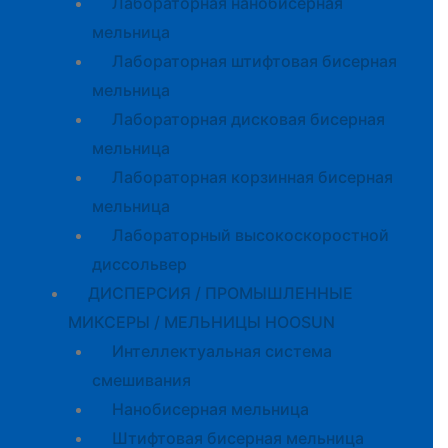
Лабораторная нанобисерная
мельница
Лабораторная штифтовая бисерная
мельница
Лабораторная дисковая бисерная
мельница
Лабораторная корзинная бисерная
мельница
Лабораторный высокоскоростной
диссольвер
ДИСПЕРСИЯ / ПРОМЫШЛЕННЫЕ
МИКСЕРЫ / МЕЛЬНИЦЫ HOOSUN
Интеллектуальная система
смешивания
Нанобисерная мельница
Штифтовая бисерная мельница