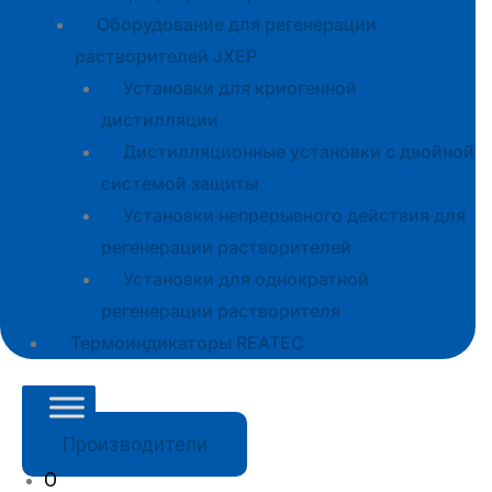
Оборудование для регенерации
растворителей JXEP
Установки для криогенной
дистилляции
Дистилляционные установки с двойной
системой защиты
Установки непрерывного действия для
регенерации растворителей
Установки для однократной
регенерации растворителя
Термоиндикаторы REATEC
Производители
О