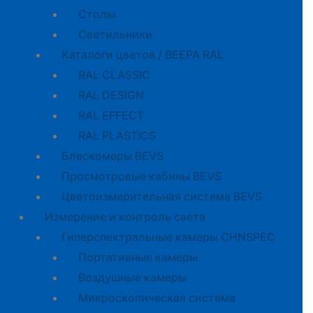
Cтолы
Светильники
Каталоги цветов / BEEPA RAL
RAL CLASSIC
RAL DESIGN
RAL EFFECT
RAL PLASTICS
Блескомеры BEVS
Просмотровые кабины BEVS
Цветоизмерительная система BEVS
Измерение и контроль света
Гиперспектральные камеры CHNSPEC
Портативные камеры
Воздушные камеры
Микроскопическая система