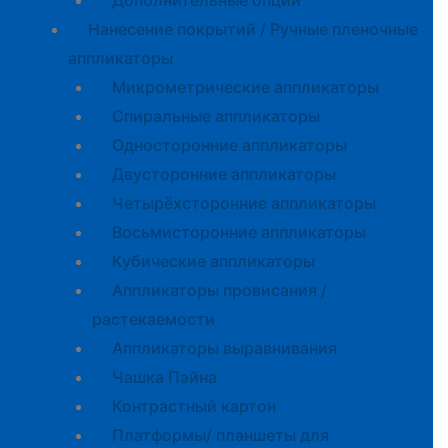
Дополнительные опции
Нанесение покрытий / Ручные пленочные
аппликаторы
Микрометрические аппликаторы
Спиральные аппликаторы
Односторонние аппликаторы
Двусторонние аппликаторы
Четырёхсторонние аппликаторы
Восьмисторонние аппликаторы
Кубические аппликаторы
Аппликаторы провисания /
растекаемости
Аппликаторы выравнивания
Чашка Пэйна
Контрастный картон
Платформы/ планшеты для