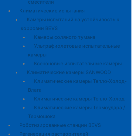
смесители
Климатические испытания
Камеры испытаний на устойчивость к
коррозии BEVS
Камеры соляного тумана
Ультрафиолетовые испытательные
камеры
Ксеноновые испытательные камеры
Климатические камеры SANWOOD
Климатические камеры Тепло-Холод-
Влага
Климатические камеры Тепло-Холод
Климатические камеры Термоудара /
Термошока
Роботизированные станции BEVS
Регенерация растворителей