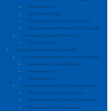
Абразиметры
Скретч-тестеры
Тестеры устойчивости к мытью
Расходные материалы и аксессуары
Измерение ударопрочности
Удар-тестеры
Контроль сырья и материалов
Измерение плотности / степени помола
Автоматические приборы
Пикнометры
Гриндометры
Измерение вязкости / Вискозиметры
Ротационные вискозиметры
Вискозиметры Кребса-Штормера
Погружные вискозиметры