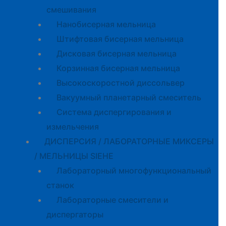
смешивания
Нанобисерная мельница
Штифтовая бисерная мельница
Дисковая бисерная мельница
Корзинная бисерная мельница
Высокоскоростной диссольвер
Вакуумный планетарный смеситель
Система диспергирования и
измельчения
ДИСПЕРСИЯ / ЛАБОРАТОРНЫЕ МИКСЕРЫ
/ МЕЛЬНИЦЫ SIEHE
Лабораторный многофункциональный
станок
Лабораторные смесители и
диспергаторы