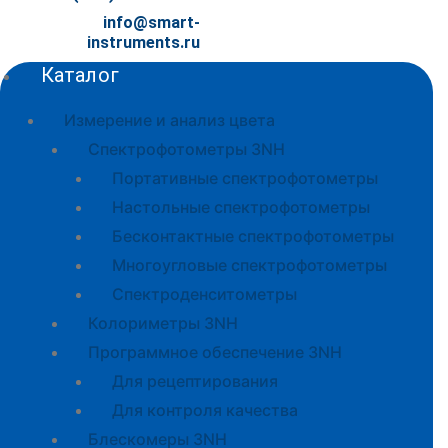
info@smart-
instruments.ru
Каталог
Измерение и анализ цвета
Спектрофотометры 3NH
Портативные спектрофотометры
Настольные спектрофотометры
Бесконтактные спектрофотометры
Многоугловые спектрофотометры
Спектроденситометры
Колориметры 3NH
Программное обеспечение 3NH
Для рецептирования
Для контроля качества
Блескомеры 3NH