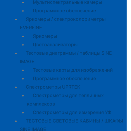
Мультиспектральные камеры
Программное обеспечение
Яркомеры / спектроколориметры
EVERFINE
Яркомеры
Цветоанализаторы
Тестовые диаграммы / таблицы SINE
IMAGE
Тестовые карты для изображений
Программное обеспечение
Спектрометры UPRTEK
Спектрометры для тепличных
комплексов
Спектрометры для измерения УФ
ТЕСТОВЫЕ СВЕТОВЫЕ КАБИНЫ / ШКАФЫ
SINE IMAGE