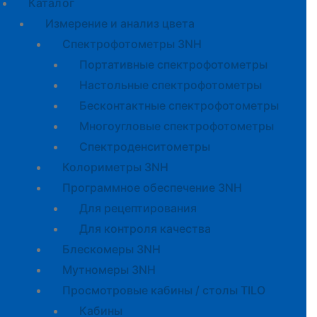
Каталог
Измерение и анализ цвета
Спектрофотометры 3NH
Портативные спектрофотометры
Настольные спектрофотометры
Бесконтактные спектрофотометры
Многоугловые спектрофотометры
Спектроденситометры
Колориметры 3NH
Программное обеспечение 3NH
Для рецептирования
Для контроля качества
Блескомеры 3NH
Мутномеры 3NH
Просмотровые кабины / столы TILO
Кабины