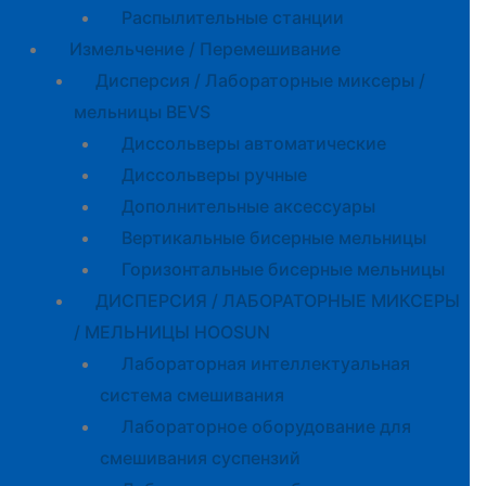
Распылительные станции
Измельчение / Перемешивание
Дисперсия / Лабораторные миксеры /
мельницы BEVS
Диссольверы автоматические
Диссольверы ручные
Дополнительные аксессуары
Вертикальные бисерные мельницы
Горизонтальные бисерные мельницы
ДИСПЕРСИЯ / ЛАБОРАТОРНЫЕ МИКСЕРЫ
/ МЕЛЬНИЦЫ HOOSUN
Лабораторная интеллектуальная
система смешивания
Лабораторное оборудование для
смешивания суспензий