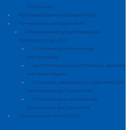
Термошока
Роботизированные станции BEVS
Регенерация растворителей
Оборудование для регенерации
растворителей JXEP
Установки для криогенной
дистилляции
Дистилляционные установки с двойной
системой защиты
Установки непрерывного действия для
регенерации растворителей
Установки для однократной
регенерации растворителя
Термоиндикаторы REATEC