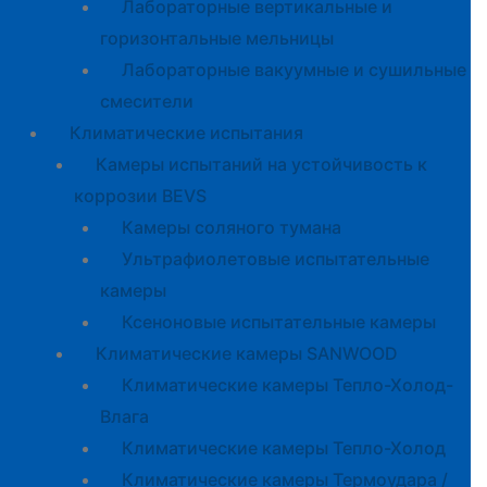
Лабораторные вертикальные и
горизонтальные мельницы
Лабораторные вакуумные и сушильные
смесители
Климатические испытания
Камеры испытаний на устойчивость к
коррозии BEVS
Камеры соляного тумана
Ультрафиолетовые испытательные
камеры
Ксеноновые испытательные камеры
Климатические камеры SANWOOD
Климатические камеры Тепло-Холод-
Влага
Климатические камеры Тепло-Холод
Климатические камеры Термоудара /