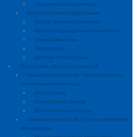
Чашечные вискозиметры
Контроль пленкообразования
Тестер пленкообразования
Регистраторы времени высыхания
Термографы печи
Термобоксы
Датчики температуры
Подготовка образцов покрытий
Нанесение покрытий / Автоматические
пленочные аппликаторы
Мини размер
Стандартный размер
Дополнительные опции
Нанесение покрытий / Ручные пленочные
аппликаторы