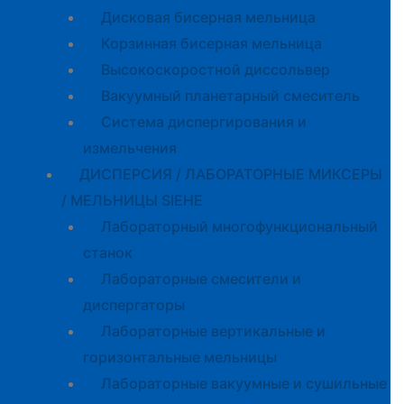
Дисковая бисерная мельница
Корзинная бисерная мельница
Высокоскоростной диссольвер
Вакуумный планетарный смеситель
Система диспергирования и
измельчения
ДИСПЕРСИЯ / ЛАБОРАТОРНЫЕ МИКСЕРЫ
/ МЕЛЬНИЦЫ SIEHE
Лабораторный многофункциональный
станок
Лабораторные смесители и
диспергаторы
Лабораторные вертикальные и
горизонтальные мельницы
Лабораторные вакуумные и сушильные