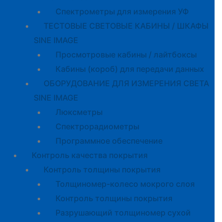
Спектрометры для измерения УФ
ТЕСТОВЫЕ СВЕТОВЫЕ КАБИНЫ / ШКАФЫ
SINE IMAGE
Просмотровые кабины / лайтбоксы
Кабины (короб) для передачи данных
ОБОРУДОВАНИЕ ДЛЯ ИЗМЕРЕНИЯ СВЕТА
SINE IMAGE
Люксметры
Спектрорадиометры
Программное обеспечение
Контроль качества покрытия
Контроль толщины покрытия
Толщиномер-колесо мокрого слоя
Контроль толщины покрытия
Разрушающий толщиномер сухой