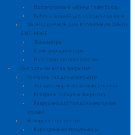
Просмотровые кабины / лайтбоксы
Кабины (короб) для передачи данных
ОБОРУДОВАНИЕ ДЛЯ ИЗМЕРЕНИЯ СВЕТА
SINE IMAGE
Люксметры
Спектрорадиометры
Программное обеспечение
Контроль качества покрытия
Контроль толщины покрытия
Толщиномер-колесо мокрого слоя
Контроль толщины покрытия
Разрушающий толщиномер сухой
пленки
Измерение твердости
Карандашные твердомеры