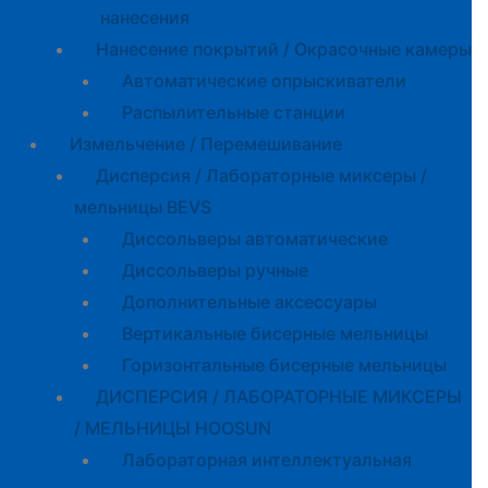
нанесения
Нанесение покрытий / Окрасочные камеры
Автоматические опрыскиватели
Распылительные станции
Измельчение / Перемешивание
Дисперсия / Лабораторные миксеры /
мельницы BEVS
Диссольверы автоматические
Диссольверы ручные
Дополнительные аксессуары
Вертикальные бисерные мельницы
Горизонтальные бисерные мельницы
ДИСПЕРСИЯ / ЛАБОРАТОРНЫЕ МИКСЕРЫ
/ МЕЛЬНИЦЫ HOOSUN
Лабораторная интеллектуальная