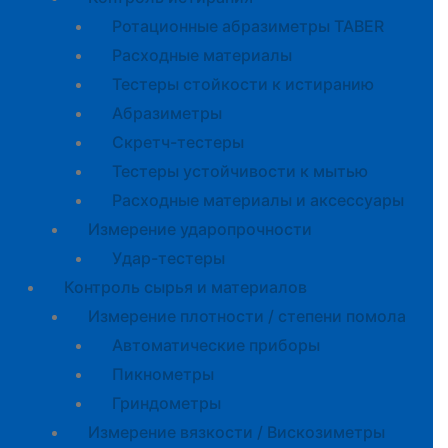
Ротационные абразиметры TABER
Расходные материалы
Тестеры стойкости к истиранию
Абразиметры
Скретч-тестеры
Тестеры устойчивости к мытью
Расходные материалы и аксессуары
Измерение ударопрочности
Удар-тестеры
Контроль сырья и материалов
Измерение плотности / степени помола
Автоматические приборы
Пикнометры
Гриндометры
Измерение вязкости / Вискозиметры