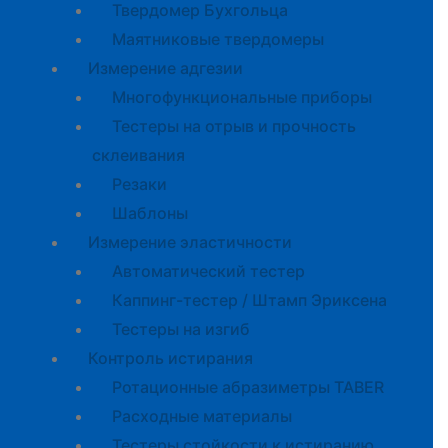
Твердомер Бухгольца
Маятниковые твердомеры
Измерение адгезии
Многофункциональные приборы
Тестеры на отрыв и прочность
склеивания
Резаки
Шаблоны
Измерение эластичности
Автоматический тестер
Каппинг-тестер / Штамп Эриксена
Тестеры на изгиб
Контроль истирания
Ротационные абразиметры TABER
Расходные материалы
Тестеры стойкости к истиранию