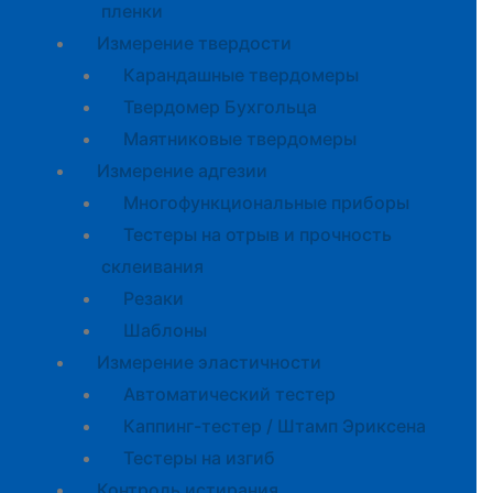
пленки
Измерение твердости
Карандашные твердомеры
Твердомер Бухгольца
Маятниковые твердомеры
Измерение адгезии
Многофункциональные приборы
Тестеры на отрыв и прочность
склеивания
Резаки
Шаблоны
Измерение эластичности
Автоматический тестер
Каппинг-тестер / Штамп Эриксена
Тестеры на изгиб
Контроль истирания