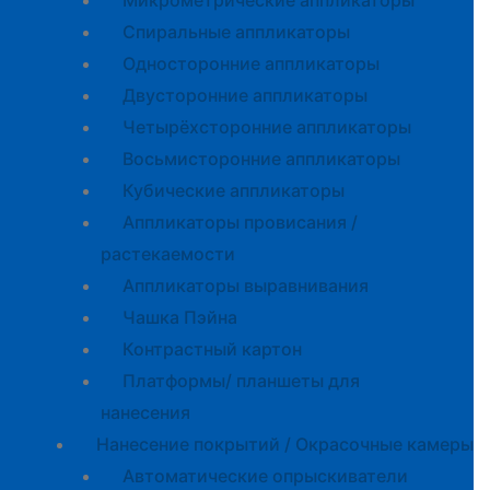
Микрометрические аппликаторы
Спиральные аппликаторы
Односторонние аппликаторы
Двусторонние аппликаторы
Четырёхсторонние аппликаторы
Восьмисторонние аппликаторы
Кубические аппликаторы
Аппликаторы провисания /
растекаемости
Аппликаторы выравнивания
Чашка Пэйна
Контрастный картон
Платформы/ планшеты для
нанесения
Нанесение покрытий / Окрасочные камеры
Автоматические опрыскиватели