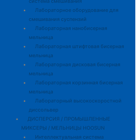
система смешивания
Лабораторное оборудование для
смешивания суспензий
Лабораторная нанобисерная
мельница
Лабораторная штифтовая бисерная
мельница
Лабораторная дисковая бисерная
мельница
Лабораторная корзинная бисерная
мельница
Лабораторный высокоскоростной
диссольвер
ДИСПЕРСИЯ / ПРОМЫШЛЕННЫЕ
МИКСЕРЫ / МЕЛЬНИЦЫ HOOSUN
Интеллектуальная система