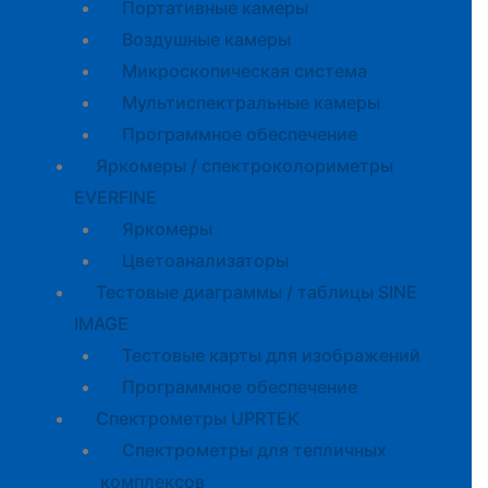
Портативные камеры
Воздушные камеры
Микроскопическая система
Мультиспектральные камеры
Программное обеспечение
Яркомеры / спектроколориметры
EVERFINE
Яркомеры
Цветоанализаторы
Тестовые диаграммы / таблицы SINE
IMAGE
Тестовые карты для изображений
Программное обеспечение
Спектрометры UPRTEK
Спектрометры для тепличных
комплексов