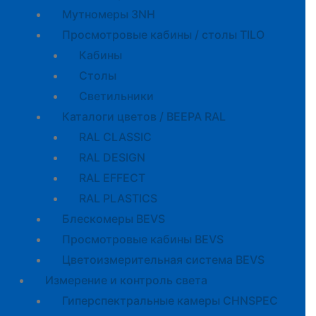
Мутномеры 3NH
Просмотровые кабины / столы TILO
Кабины
Cтолы
Светильники
Каталоги цветов / BEEPA RAL
RAL CLASSIC
RAL DESIGN
RAL EFFECT
RAL PLASTICS
Блескомеры BEVS
Просмотровые кабины BEVS
Цветоизмерительная система BEVS
Измерение и контроль света
Гиперспектральные камеры CHNSPEC