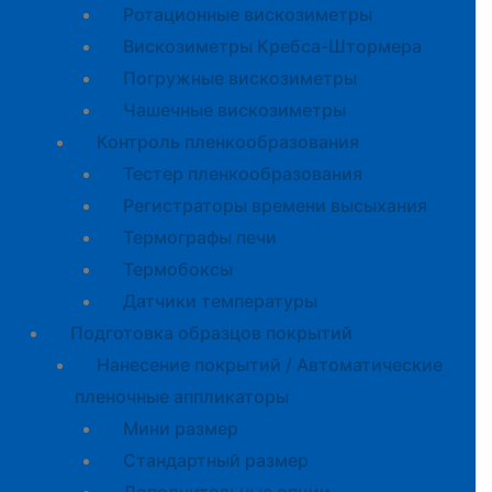
Ротационные вискозиметры
Вискозиметры Кребса-Штормера
Погружные вискозиметры
Чашечные вискозиметры
Контроль пленкообразования
Тестер пленкообразования
Регистраторы времени высыхания
Термографы печи
Термобоксы
Датчики температуры
Подготовка образцов покрытий
Нанесение покрытий / Автоматические
пленочные аппликаторы
Мини размер
Стандартный размер