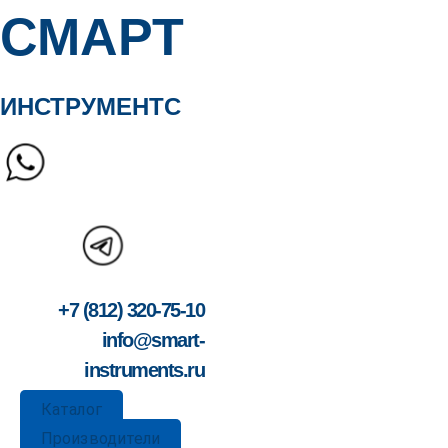
СМАРТ
ИНСТРУМЕНТС
+7 (812) 320-75-10
info@smart-
instruments.ru
Каталог
Производители