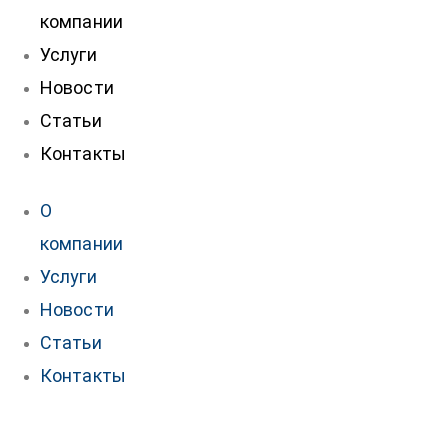
компании
Услуги
Новости
Статьи
Контакты
О
компании
Услуги
Новости
Статьи
Контакты
Контакты